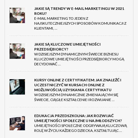
JAKIE SĄ TRENDY W E-MAIL MARKETINGU W 2021
ROKU?
E-MAIL MARKETING TO JEDEN Z
NAJSKUTECZNIEJSZYCH SPOSOBÓW KOMUNIKACJI Z
KLIENTAMI, …
JAKIE SĄ KLUCZOWE UMIEJĘTNOŚCI
PRZEDSIĘBIORCY?
W DZISIEJSZYM DYNAMICZNYM ŚWIECIE BIZNESU
KLUCZOWE UMIEJĘTNOŚCI PRZEDSIĘBIORCY MOGĄ
DECYDOWAĆ …
KURSY ONLINE Z CERTYFIKATEM: JAK ZNALEŹĆ I
UCZESTNICZYĆ W KURSACH ONLINE Z
MOŻLIWOŚCIĄ UZYSKANIA CERTYFIKATU
W DZISIEJSZYM DYNAMICZNIE ZMIENIAJĄCYM SIĘ
ŚWIECIE, CIĄGŁE KSZTAŁCENIE I ROZWIJANIE …
EDUKACJA PRZEDSZKOLNA: JAK ROZWIJAĆ
UMIEJĘTNOŚCI SPOŁECZNE U NAJMŁODSZYCH?
UMIEJĘTNOŚCI SPOŁECZNE ODGRYWAJĄ KLUCZOWĄ
ROLĘ W ŻYCIU KAŻDEGO DZIECKA, KSZTAŁTUJĄC …