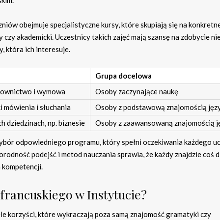
iów obejmuje specjalistyczne kursy, które skupiają się na konkretn
ny czy akademicki. Uczestnicy takich zajęć mają szansę na zdobycie ni
 która ich interesuje.
Grupa docelowa
słownictwo i wymowa
Osoby zaczynające naukę
i mówienia i słuchania
Osoby z podstawową znajomością jęz
h dziedzinach, np. biznesie
Osoby z zaawansowaną znajomością j
ybór odpowiedniego programu, który spełni oczekiwania każdego uc
rodność podejść i metod nauczania sprawia, że każdy znajdzie coś d
 kompetencji.
a francuskiego w Instytucie?
ele korzyści, które wykraczają poza samą znajomość gramatyki czy