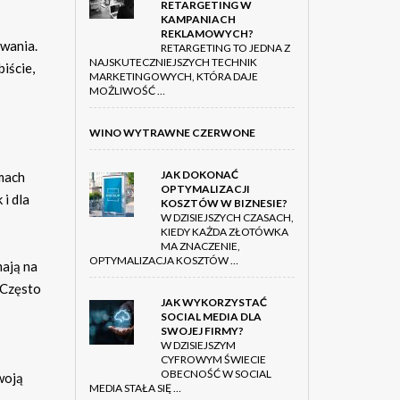
RETARGETING W
KAMPANIACH
REKLAMOWYCH?
wania.
RETARGETING TO JEDNA Z
NAJSKUTECZNIEJSZYCH TECHNIK
iście,
MARKETINGOWYCH, KTÓRA DAJE
MOŻLIWOŚĆ …
WINO WYTRAWNE CZERWONE
JAK DOKONAĆ
omach
OPTYMALIZACJI
i dla
KOSZTÓW W BIZNESIE?
W DZISIEJSZYCH CZASACH,
KIEDY KAŻDA ZŁOTÓWKA
MA ZNACZENIE,
OPTYMALIZACJA KOSZTÓW …
mają na
 Często
JAK WYKORZYSTAĆ
SOCIAL MEDIA DLA
SWOJEJ FIRMY?
W DZISIEJSZYM
CYFROWYM ŚWIECIE
OBECNOŚĆ W SOCIAL
woją
MEDIA STAŁA SIĘ …