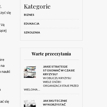
Kategorie
.
czyć się
BIZNES
EDUKACJA
rzą
jącej
SZKOLENIA
Warte przeczytania
óre
 na
JAKIE STRATEGIE
STOSOWAĆ W CZASIE
o nauki
KRYZYSU?
W OBLICZU KRYZYSU
WIELE OSÓB I
ORGANIZACJI STAJE PRZED
m
WIELOMA …
JAK SKUTECZNIE
ać się
WYKORZYSTAĆ