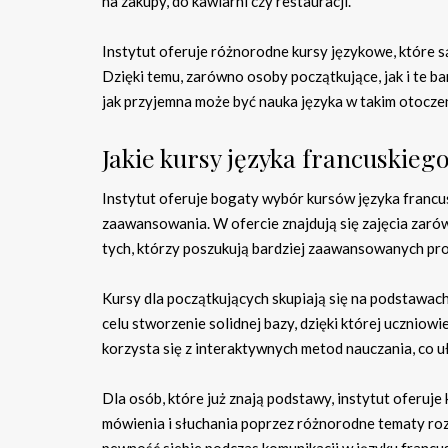
na zakupy, do kawiarni czy restauracji.
Instytut oferuje różnorodne kursy językowe, które
Dzięki temu, zarówno osoby początkujące, jak i te b
jak przyjemna może być nauka języka w takim otoczen
Jakie kursy języka francuskiego
Instytut oferuje bogaty wybór kursów języka franc
zaawansowania. W ofercie znajdują się zajęcia zarówn
tych, którzy poszukują bardziej zaawansowanych p
Kursy dla początkujących skupiają się na podstawach
celu stworzenie solidnej bazy, dzięki której ucznio
korzysta się z interaktywnych metod nauczania, co u
Dla osób, które już znają podstawy, instytut oferuje
mówienia i słuchania poprzez różnorodne tematy roz
pewność siebie podczas komunikacji w języku francu