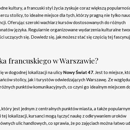
ne kultury, a francuski styl życia zyskuje coraz większą popularność
cu stolicy, to idealne miejsce dla tych, którzy pragną nie tylko nau
rancji. Oferując szeroki wachlarz kursów dostosowanych do różnych
sjonatów języka. Regularnie organizowane wydarzenia kulturalne two
i uczących się. Dowiedz się, jak możesz stać się częścią tej fascynu
zyka francuskiego w Warszawie?
ę w dogodnej lokalizacji na ulicy
Nowy Świat 47
. Jest to miejsce, kt
ańców stolicy, jak i turystów odwiedzających Warszawę. Ze względu
 różnych punktów komunikacyjnych, co czyni go idealnym miejscem d
, który jest jednym z centralnych punktów miasta, a także popularny
 tej lokalizacji, kursanci mogą łączyć naukę z odkrywaniem uroków
ównych ulic handlowych, co sprawia, że po zajęciach można łatwo ud