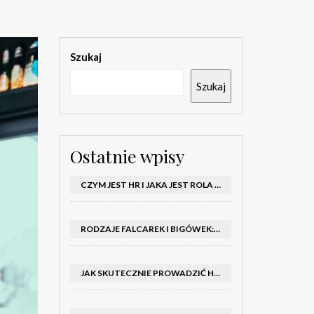
Szukaj
Szukaj
Ostatnie wpisy
CZYM JEST HR I JAKA JEST ROLA DZIAŁU HR W FIRMIE
RODZAJE FALCAREK I BIGÓWEK: JAKIE WYBRAĆ DO PRODUKCJI?
JAK SKUTECZNIE PROWADZIĆ HOSTESSY NA TARGACH: PORADNIK I SZKOLENIA