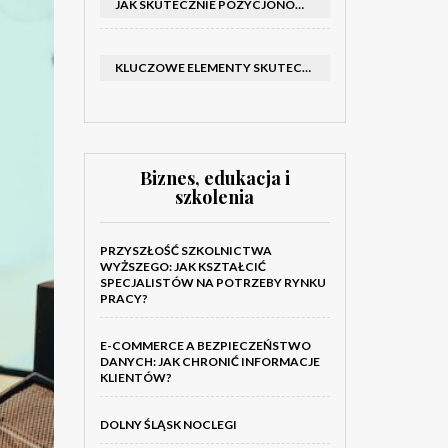
JAK SKUTECZNIE POZYCJONOWAĆ SKLEP SHOPER: KLUCZOWE KROKI I STRATEGIE
KLUCZOWE ELEMENTY SKUTECZNEGO KATALOGU FIRMOWEGO I BROSZURY
Biznes, edukacja i
szkolenia
PRZYSZŁOŚĆ SZKOLNICTWA
WYŻSZEGO: JAK KSZTAŁCIĆ
SPECJALISTÓW NA POTRZEBY RYNKU
PRACY?
E-COMMERCE A BEZPIECZEŃSTWO
DANYCH: JAK CHRONIĆ INFORMACJE
KLIENTÓW?
DOLNY ŚLĄSK NOCLEGI