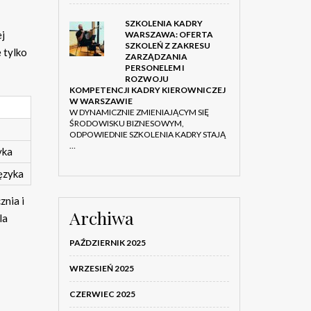
SZKOLENIA KADRY
ej
WARSZAWA: OFERTA
SZKOLEŃ Z ZAKRESU
e tylko
ZARZĄDZANIA
PERSONELEM I
ROZWOJU
KOMPETENCJI KADRY KIEROWNICZEJ
W WARSZAWIE
W DYNAMICZNIE ZMIENIAJĄCYM SIĘ
ŚRODOWISKU BIZNESOWYM,
ODPOWIEDNIE SZKOLENIA KADRY STAJĄ
…
yka
ęzyka
znia i
Archiwa
la
PAŹDZIERNIK 2025
WRZESIEŃ 2025
CZERWIEC 2025