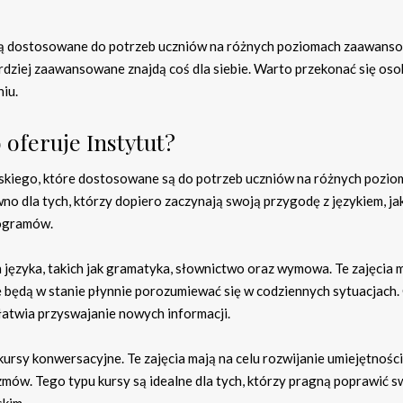
 są dostosowane do potrzeb uczniów na różnych poziomach zaawanso
ardziej zaawansowane znajdą coś dla siebie. Warto przekonać się osob
iu.
 oferuje Instytut?
uskiego, które dostosowane są do potrzeb uczniów na różnych pozi
o dla tych, którzy dopiero zaczynają swoją przygodę z językiem, jak 
rogramów.
 języka, takich jak gramatyka, słownictwo oraz wymowa. Te zajęcia 
wie będą w stanie płynnie porozumiewać się w codziennych sytuacjach.
łatwia przyswajanie nowych informacji.
 kursy konwersacyjne. Te zajęcia mają na celu rozwijanie umiejętności
mów. Tego typu kursy są idealne dla tych, którzy pragną poprawić s
skim.