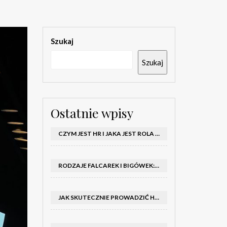
Szukaj
Szukaj
Ostatnie wpisy
CZYM JEST HR I JAKA JEST ROLA DZIAŁU HR W FIRMIE
RODZAJE FALCAREK I BIGÓWEK: JAKIE WYBRAĆ DO PRODUKCJI?
JAK SKUTECZNIE PROWADZIĆ HOSTESSY NA TARGACH: PORADNIK I SZKOLENIA