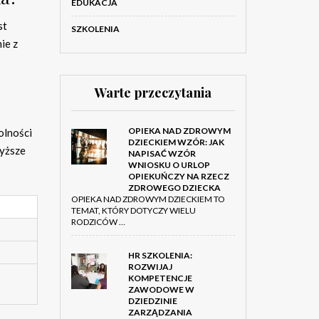
EDUKACJA
st
SZKOLENIA
ie z
Warte przeczytania
OPIEKA NAD ZDROWYM
olności
DZIECKIEM WZÓR: JAK
wyższe
NAPISAĆ WZÓR
WNIOSKU O URLOP
OPIEKUŃCZY NA RZECZ
ZDROWEGO DZIECKA
OPIEKA NAD ZDROWYM DZIECKIEM TO
TEMAT, KTÓRY DOTYCZY WIELU
RODZICÓW …
HR SZKOLENIA:
ROZWIJAJ
KOMPETENCJE
ZAWODOWE W
DZIEDZINIE
ZARZĄDZANIA