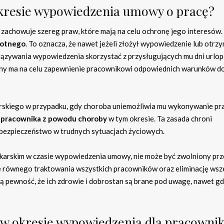
kresie wypowiedzenia umowy o pracę?
achowuje szereg praw, które mają na celu ochronę jego interesów.
wotnego
. To oznacza, że nawet jeżeli złożył wypowiedzenie lub otrz
ązywania wypowiedzenia skorzystać z przysługujących mu dni urlo
wotny ma na celu zapewnienie pracownikowi odpowiednich warunków d
rskiego w przypadku, gdy choroba uniemożliwia mu wykonywanie pra
 pracownika z powodu choroby
w tym okresie. Ta zasada chroni
bezpieczeństwo w trudnych sytuacjach życiowych.
lekarskim w czasie wypowiedzenia umowy, nie może być zwolniony prz
e równego traktowania wszystkich pracowników oraz eliminację wsz
ą pewność, że ich zdrowie i dobrostan są brane pod uwagę, nawet gd
 w okresie wypowiedzenia dla pracowni