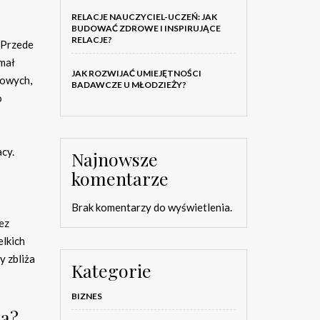
RELACJE NAUCZYCIEL-UCZEŃ: JAK
BUDOWAĆ ZDROWE I INSPIRUJĄCE
RELACJE?
 Przede
ymał
JAK ROZWIJAĆ UMIEJĘTNOŚCI
powych,
BADAWCZE U MŁODZIEŻY?
o
cy.
Najnowsze
komentarze
Brak komentarzy do wyświetlenia.
ez
elkich
y zbliża
Kategorie
BIZNES
ka?