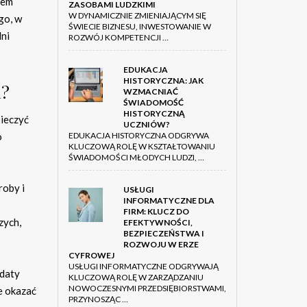
tem
ZASOBAMI LUDZKIMI
W DYNAMICZNIE ZMIENIAJĄCYM SIĘ
go, w
ŚWIECIE BIZNESU, INWESTOWANIE W
dni
ROZWÓJ KOMPETENCJI …
EDUKACJA
HISTORYCZNA: JAK
a?
WZMACNIAĆ
ŚWIADOMOŚĆ
HISTORYCZNĄ
pieczyć
UCZNIÓW?
o
EDUKACJA HISTORYCZNA ODGRYWA
KLUCZOWĄ ROLĘ W KSZTAŁTOWANIU
ŚWIADOMOŚCI MŁODYCH LUDZI, …
roby i
USŁUGI
INFORMATYCZNE DLA
FIRM: KLUCZ DO
zych,
EFEKTYWNOŚCI,
BEZPIECZEŃSTWA I
ROZWOJU W ERZE
CYFROWEJ
USŁUGI INFORMATYCZNE ODGRYWAJĄ
 daty
KLUCZOWĄ ROLĘ W ZARZĄDZANIU
NOWOCZESNYMI PRZEDSIĘBIORSTWAMI,
e okazać
PRZYNOSZĄC …