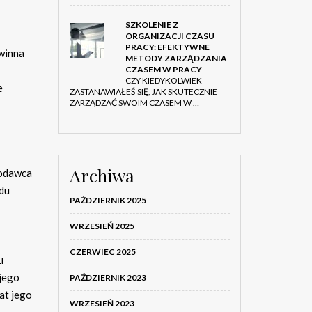
SZKOLENIE Z
ORGANIZACJI CZASU
PRACY: EFEKTYWNE
owinna
METODY ZARZĄDZANIA
CZASEM W PRACY
CZY KIEDYKOLWIEK
e
ZASTANAWIAŁEŚ SIĘ, JAK SKUTECZNIE
ZARZĄDZAĆ SWOIM CZASEM W …
Archiwa
codawca
du
PAŹDZIERNIK 2025
WRZESIEŃ 2025
CZERWIEC 2025
u
 jego
PAŹDZIERNIK 2023
at jego
WRZESIEŃ 2023