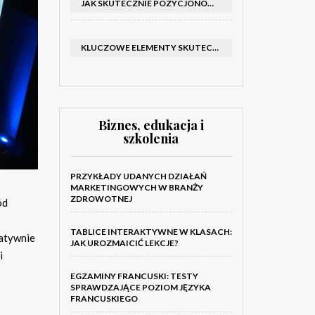
JAK SKUTECZNIE POZYCJONOWAĆ SKLEP SHOPER: KLUCZOWE KROKI I STRATEGIE
KLUCZOWE ELEMENTY SKUTECZNEGO KATALOGU FIRMOWEGO I BROSZURY
Biznes, edukacja i
szkolenia
PRZYKŁADY UDANYCH DZIAŁAŃ
MARKETINGOWYCH W BRANŻY
ZDROWOTNEJ
ód
TABLICE INTERAKTYWNE W KLASACH:
gatywnie
JAK UROZMAICIĆ LEKCJE?
i
EGZAMINY FRANCUSKI: TESTY
SPRAWDZAJĄCE POZIOM JĘZYKA
FRANCUSKIEGO