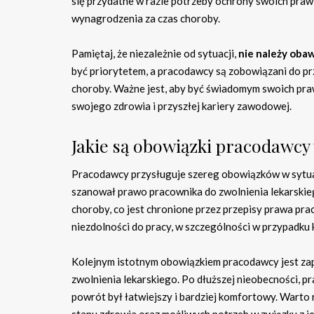
się przydatne w razie potrzeby ochrony swoich pra
wynagrodzenia za czas choroby.
Pamiętaj, że niezależnie od sytuacji,
nie należy obaw
być priorytetem, a pracodawcy są zobowiązani do p
choroby. Ważne jest, aby być świadomym swoich pra
swojego zdrowia i przyszłej kariery zawodowej.
Jakie są obowiązki pracodawc
Pracodawcy przysługuje szereg obowiązków w sytuacj
szanował prawo pracownika do zwolnienia lekarskie
choroby, co jest chronione przez przepisy prawa p
niezdolności do pracy, w szczególności w przypadku
Kolejnym istotnym obowiązkiem pracodawcy jest za
zwolnienia lekarskiego. Po dłuższej nieobecności, 
powrót był łatwiejszy i bardziej komfortowy. Wart
stanu zdrowia oraz możliwych potrzeb w związku z j