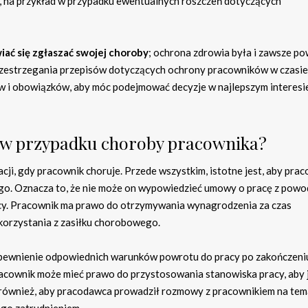
w, na przykład w przypadku ewentualnych roszczeń dotyczących
iać się zgłaszać swojej choroby
; ochrona zdrowia była i zawsze p
rzestrzegania przepisów dotyczących ochrony pracowników w czasie
w i obowiązków, aby móc podejmować decyzje w najlepszym interesi
y w przypadku choroby pracownika?
i, gdy pracownik choruje. Przede wszystkim, istotne jest, aby pra
go. Oznacza to, że nie może on wypowiedzieć umowy o pracę z powo
racy. Pracownik ma prawo do otrzymywania wynagrodzenia za czas
 korzystania z zasiłku chorobowego.
pewnienie odpowiednich warunków powrotu do pracy po zakończeni
pracownik może mieć prawo do przystosowania stanowiska pracy, aby
o również, aby pracodawca prowadził rozmowy z pracownikiem na tem
ego zatrudnieniem.