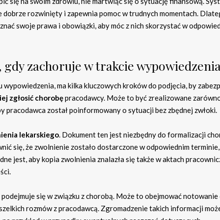
ić się na swoim zdrowiu, nie martwiąc się o sytuację finansową. Sys
ce dobrze rozwinięty i zapewnia pomoc w trudnych momentach. Dlate
nać swoje prawa i obowiązki, aby móc z nich skorzystać w odpowie
 gdy zachoruje w trakcie wypowiedzeni
su wypowiedzenia, ma kilka kluczowych kroków do podjęcia, by zabez
iej zgłosić chorobę
pracodawcy. Może to być zrealizowane zarówn
, aby pracodawca został poinformowany o sytuacji bez zbędnej zwłoki.
ienia lekarskiego
. Dokument ten jest niezbędny do formalizacji cho
nić się, że zwolnienie zostało dostarczone w odpowiednim terminie,
ne jest, aby kopia zwolnienia znalazła się także w aktach pracownic
ści.
e podejmuje się w związku z chorobą. Może to obejmować notowanie
wszelkich rozmów z pracodawcą. Zgromadzenie takich informacji moż