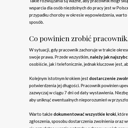
Takie rozwiązania są ważne, aby pracownik mógł skup
wsparcia dla osób niezdolnych do pracy jest w Pols
przypadku choroby w okresie wypowiedzenia, warto z
sposób.
Co powinien zrobić pracownik,
W sytuacji, gdy pracownik zachoruje w trakcie okre
swoje prawa. Przede wszystkim,
należy jak najszybc
osobiście, jak i telefonicznie, jednak kluczowe jest
Kolejnym istotnym krokiem jest
dostarczenie zwoln
potwierdzenia jej długości. Pracownik powinien upew
zazwyczaj w ciągu 7 dni od daty wystawienia. Niezbęd
aby uniknąć ewentualnych nieporozumień w przyszło
Warto także
dokumentować wszystkie kroki
, któr
zgłoszenia, sposobu dostarczenia zwolnienia oraz 