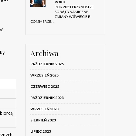
ROKU
ROK 2021 PRZYNOSI ZE
SOBĄ DYNAMICZNE
ZMIANY W ŚWIECIE E-
COMMERCE, …
yć
Archiwa
oby
PAŹDZIERNIK 2025
WRZESIEŃ 2025
CZERWIEC 2025
PAŹDZIERNIK 2023
WRZESIEŃ 2023
dbiorcą
SIERPIEŃ 2023
LIPIEC 2023
icznych