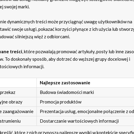
j swojej marki.
anie dynamicznych treści może przyciągnąć uwagę użytkowników na
awić swoje usługi, pokazać korzyści płynące z ich użycia lub stworz
udować silniejszą więź z odbiorcami.
ane treści
, które pozwalają promować artykuły, posty lub inne zas
. To doskonały sposób, aby dotrzeć do węższej grupy docelowej i
ościowych informacji.
Najlepsze zastosowanie
 przekaz
Budowa świadomości marki
yjne obrazy
Promocja produktów
ze zaangażowanie
Prezentacja usług, emocjonalne połączenie z o
strumieniu
Dostarczanie wartościowych informacji
eślić, które z nich przynoszą najlepsze wyniki w kontekście specyf