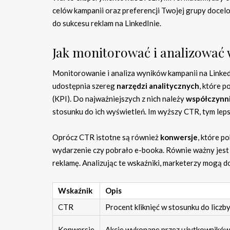
celów kampanii oraz preferencji Twojej grupy docelo
do sukcesu reklam na LinkedInie.
Jak monitorować i analizować 
Monitorowanie i analiza wyników kampanii na LinkedI
udostępnia szereg
narzędzi analitycznych
, które 
(KPI). Do najważniejszych z nich należy
współczynnik
stosunku do ich wyświetleń. Im wyższy CTR, tym lep
Oprócz CTR istotne są również
konwersje
, które p
wydarzenie czy pobrało e-booka. Równie ważny jes
reklamę. Analizując te wskaźniki, marketerzy mogą d
Wskaźnik
Opis
CTR
Procent kliknięć w stosunku do liczb
Konwersje
Akcje wykonane przez użytkowników 