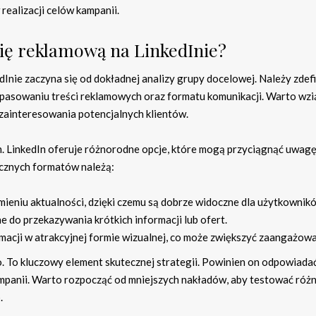
realizacji celów kampanii.
gię reklamową na LinkedInie?
dInie zaczyna się od dokładnej analizy grupy docelowej. Należy zdef
dopasowaniu treści reklamowych oraz formatu komunikacji. Warto wzi
e zainteresowania potencjalnych klientów.
 LinkedIn oferuje różnorodne opcje, które mogą przyciągnąć uwagę
ecznych formatów należą:
mieniu aktualności, dzięki czemu są dobrze widoczne dla użytkownik
e do przekazywania krótkich informacji lub ofert.
macji w atrakcyjnej formie wizualnej, co może zwiększyć zaangażowa
. To kluczowy element skutecznej strategii. Powinien on odpowiad
anii. Warto rozpocząć od mniejszych nakładów, aby testować róż
.