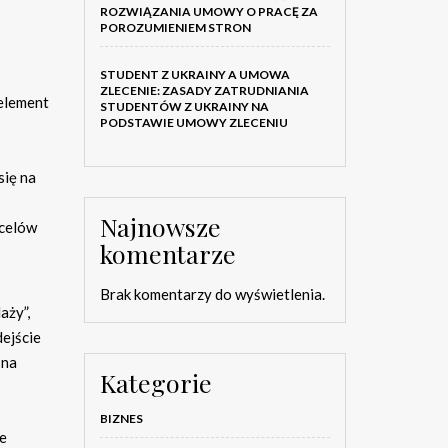
ROZWIĄZANIA UMOWY O PRACĘ ZA
POROZUMIENIEM STRON
STUDENT Z UKRAINY A UMOWA
ZLECENIE: ZASADY ZATRUDNIANIA
element
STUDENTÓW Z UKRAINY NA
PODSTAWIE UMOWY ZLECENIU
się na
Najnowsze
 celów
komentarze
Brak komentarzy do wyświetlenia.
aży”,
dejście
 na
Kategorie
BIZNES
ie