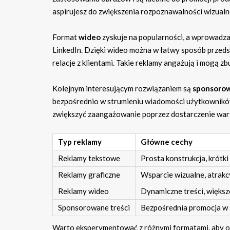
aspirujesz do zwiększenia rozpoznawalności wizualne
Format
wideo
zyskuje na popularności, a wprowadz
LinkedIn. Dzięki wideo można w łatwy sposób przedst
relacje z klientami. Takie reklamy angażują i mogą zb
Kolejnym interesującym rozwiązaniem są
sponsorow
bezpośrednio w strumieniu wiadomości użytkowników
zwiększyć zaangażowanie poprzez dostarczenie wart
Typ reklamy
Główne cechy
Reklamy tekstowe
Prosta konstrukcja, krótki
Reklamy graficzne
Wsparcie wizualne, atrakc
Reklamy wideo
Dynamiczne treści, więks
Sponsorowane treści
Bezpośrednia promocja w 
Warto eksperymentować z różnymi formatami, aby okr