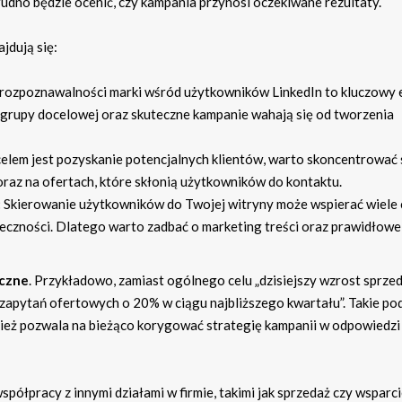
udno będzie ocenić, czy kampania przynosi oczekiwane rezultaty.
jdują się:
ozpoznawalności marki wśród użytkowników LinkedIn to kluczowy 
 grupy docelowej oraz skuteczne kampanie wahają się od tworzenia
elem jest pozyskanie potencjalnych klientów, warto skoncentrować 
oraz na ofertach, które skłonią użytkowników do kontaktu.
:
Skierowanie użytkowników do Twojej witryny może wspierać wiele
eczności. Dlatego warto zadbać o marketing treści oraz prawidłowe
yczne
. Przykładowo, zamiast ogólnego celu „dzisiejszy wzrost sprzed
y zapytań ofertowych o 20% w ciągu najbliższego kwartału”. Takie po
nież pozwala na bieżąco korygować strategię kampanii w odpowiedzi
półpracy z innymi działami w firmie, takimi jak sprzedaż czy wsparc