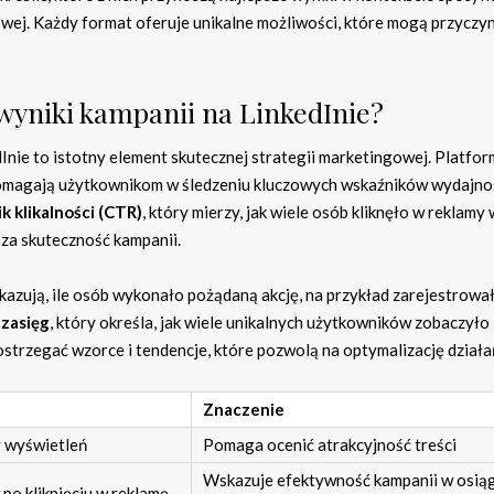
wej. Każdy format oferuje unikalne możliwości, które mogą przyczyn
wyniki kampanii na LinkedInie?
nie to istotny element skutecznej strategii marketingowej. Platfor
pomagają użytkownikom w śledzeniu kluczowych wskaźników wydajno
 klikalności (CTR)
, który mierzy, jak wiele osób kliknęło w reklamy 
sza skuteczność kampanii.
okazują, ile osób wykonało pożądaną akcję, na przykład zarejestrował
t
zasięg
, który określa, jak wiele unikalnych użytkowników zobaczyło
ostrzegać wzorce i tendencje, które pozwolą na optymalizację działa
Znaczenie
y wyświetleń
Pomaga ocenić atrakcyjność treści
Wskazuje efektywność kampanii w osią
po kliknięciu w reklamę