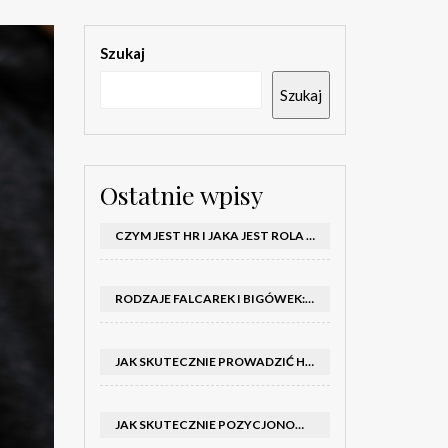
Szukaj
Szukaj
Ostatnie wpisy
CZYM JEST HR I JAKA JEST ROLA DZIAŁU HR W FIRMIE
RODZAJE FALCAREK I BIGÓWEK: JAKIE WYBRAĆ DO PRODUKCJI?
JAK SKUTECZNIE PROWADZIĆ HOSTESSY NA TARGACH: PORADNIK I SZKOLENIA
JAK SKUTECZNIE POZYCJONOWAĆ SKLEP SHOPER: KLUCZOWE KROKI I STRATEGIE