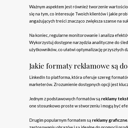
Ważnym aspektem jest również tworzenie wartościo
się na tym, co interesuje Twoich klientów i jakie p
angażujących treści znacząco zwiększa szanse na s
Na koniec, regularne monitorowanie i analiza efekt
Wykorzystuj dostępne narzędzia analityczne do śled
użytkowników, co ułatwi optymalizację przyszłych dz
Jakie formaty reklamowe są do
LinkedIn to platforma, która oferuje szereg forma
marketerów. Zrozumienie dostępnych opcji jest kluc
Jednym z podstawowych formatów są
reklamy tek
one stosunkowo proste w stworzeniu i mogą być efe
Drugim popularnym formatem są
reklamy graficzne
zastosowaniu obrazów i są idealne do promocji prod