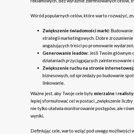
reklamowych. Bez wyraźnie zdefiniowanych celów, tr
Wśród popularnych celów, które warto rozważyć, zna
Zwiększenie świadomości marki:
Budowanie r
strategii marketingowych. Dobre zrozumienie
angażujących treści po promowanie wydarzeń.
Generowanie leadów:
Jeśli Twoim głównym c
działaniach przyciągających zainteresowanie 
Zwiększenie ruchu na stronie internetowej
biznesowych, od sprzedaży po budowanie społ
linkowanie.
Ważne jest, aby Twoje cele były
mierzalne
i
realist
lepiej sformułować cel w postaci „zwiększenie liczb
nie tylko ułatwia monitorowanie postępów, ale rów
wyniki.
Definiując cele, warto wziąć pod uwagę możliwości ws