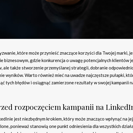
wanie, które może przynieść znaczące korzyści dla Twojej marki, jeś
e biznesowym, gdzie konkurencja o uwagę potencjalnych klientów j
w, ale także stworzenie przemyślanej strategii, dobranie odpowiedni
e wyników. Warto również mieć na uwadze najczęstsze pułapki, kt
nąć tych błędów i osiągnąć zamierzone rezultaty w swojej kampanii n
 przed rozpoczęciem kampanii na LinkedI
kedInie jest niezbędnym krokiem, który może znacząco wpłynąć na jej
lone, ponieważ stanowią one punkt odniesienia dla wszystkich dział