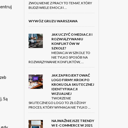
ZWOLNIENIE Z PRACY TO TEMAT, KTÓRY
entruj
BUDZI WIELE EMOCJI I …
WYWÓZ GRUZU WARSZAWA
JAK UCZYĆ O MEDIACJI I
ROZWIĄZYWANIU
KONFLIKTÓW W
SZKOLE?
MEDIACJA W SZKOLE TO
NIE TYLKO SPOSÓB NA
ROZWIĄZYWANIE KONFLIKTÓW, …
JAK ZAPROJEKTOWAĆ
rzeb
LOGO FIRMY: KROK PO
KROKU DLA SKUTECZNEJ
IDENTYFIKACJI
WIZUALNEJ
j. Są
TWORZENIE
SKUTECZNEGO LOGO TO ZŁOŻONY
PROCES, KTÓRY WYMAGA NIE TYLKO …
NAJWAŻNIEJSZE TRENDY
W E-COMMERCE W 2021
, gdy