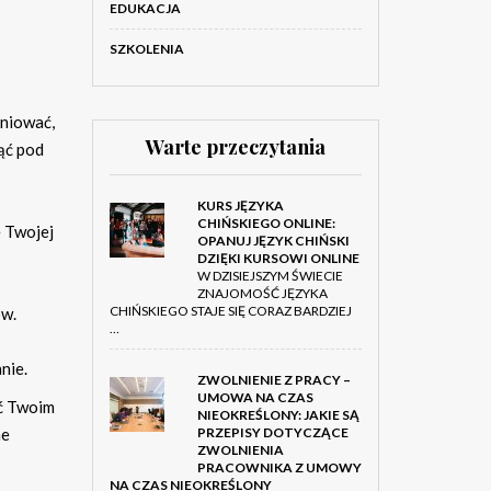
EDUKACJA
SZKOLENIA
iniować,
Warte przeczytania
ąć pod
KURS JĘZYKA
CHIŃSKIEGO ONLINE:
 Twojej
OPANUJ JĘZYK CHIŃSKI
DZIĘKI KURSOWI ONLINE
W DZISIEJSZYM ŚWIECIE
ZNAJOMOŚĆ JĘZYKA
CHIŃSKIEGO STAJE SIĘ CORAZ BARDZIEJ
ów.
…
nie.
ZWOLNIENIE Z PRACY –
UMOWA NA CZAS
ać Twoim
NIEOKREŚLONY: JAKIE SĄ
ne
PRZEPISY DOTYCZĄCE
ZWOLNIENIA
PRACOWNIKA Z UMOWY
NA CZAS NIEOKREŚLONY