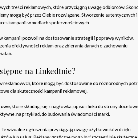
wych treści reklamowych, które przyciągną uwagę odbiorców. Skonc
roblemy mogą być przez Ciebie rozwiązane. Stworzenie autentycznych i
ukces kampanii w mediach społecznościowych.
ów kampanii pozwoli na dostosowanie strategii i poprawę wyników.
zenia efektywności reklam oraz zbierania danych o zachowaniu
iałań.
stępne na LinkedInie?
tów reklamowych, które mogą być dostosowane do różnorodnych pot
zowe dla skuteczności kampanii reklamowej.
stowe
, które składają się z nagłówka, opisu i linku do strony docelowe
ktywne, na przykład, do budowania świadomości marki.
. Te wizualne ogłoszenia przyciągają uwagę użytkowników dzięki
uktów lub usług. Reklamy graficzne mogą być szczególnie skuteczne