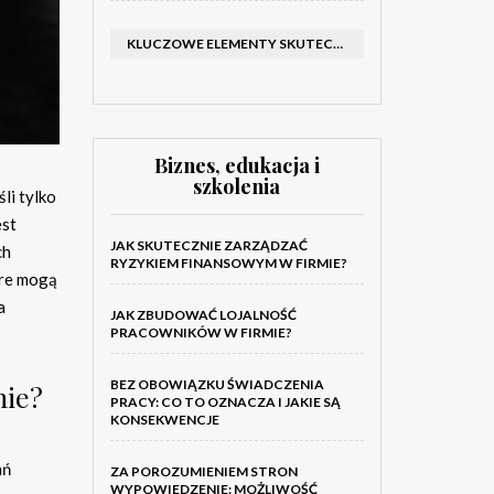
KLUCZOWE ELEMENTY SKUTECZNEGO KATALOGU FIRMOWEGO I BROSZURY
Biznes, edukacja i
szkolenia
li tylko
est
JAK SKUTECZNIE ZARZĄDZAĆ
ch
RYZYKIEM FINANSOWYM W FIRMIE?
óre mogą
a
JAK ZBUDOWAĆ LOJALNOŚĆ
PRACOWNIKÓW W FIRMIE?
BEZ OBOWIĄZKU ŚWIADCZENIA
nie?
PRACY: CO TO OZNACZA I JAKIE SĄ
KONSEKWENCJE
ań
ZA POROZUMIENIEM STRON
WYPOWIEDZENIE: MOŻLIWOŚĆ