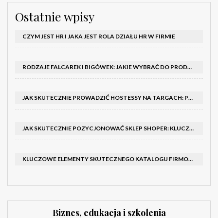
Ostatnie wpisy
CZYM JEST HR I JAKA JEST ROLA DZIAŁU HR W FIRMIE
RODZAJE FALCAREK I BIGÓWEK: JAKIE WYBRAĆ DO PRODUKCJI?
JAK SKUTECZNIE PROWADZIĆ HOSTESSY NA TARGACH: PORADNIK I SZKOLENIA
JAK SKUTECZNIE POZYCJONOWAĆ SKLEP SHOPER: KLUCZOWE KROKI I STRATEGIE
KLUCZOWE ELEMENTY SKUTECZNEGO KATALOGU FIRMOWEGO I BROSZURY
Biznes, edukacja i szkolenia