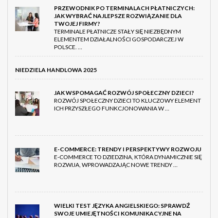
PRZEWODNIK PO TERMINALACH PŁATNICZYCH:
JAK WYBRAĆ NAJLEPSZE ROZWIĄZANIE DLA
TWOJEJ FIRMY?
TERMINALE PŁATNICZE STAŁY SIĘ NIEZBĘDNYM
ELEMENTEM DZIAŁALNOŚCI GOSPODARCZEJ W
POLSCE. …
NIEDZIELA HANDLOWA 2025
JAK WSPOMAGAĆ ROZWÓJ SPOŁECZNY DZIECI?
ROZWÓJ SPOŁECZNY DZIECI TO KLUCZOWY ELEMENT
ICH PRZYSZŁEGO FUNKCJONOWANIA W …
E-COMMERCE: TRENDY I PERSPEKTYWY ROZWOJU
E-COMMERCE TO DZIEDZINA, KTÓRA DYNAMICZNIE SIĘ
ROZWIJA, WPROWADZAJĄC NOWE TRENDY …
WIELKI TEST JĘZYKA ANGIELSKIEGO: SPRAWDŹ
SWOJE UMIEJĘTNOŚCI KOMUNIKACYJNE NA