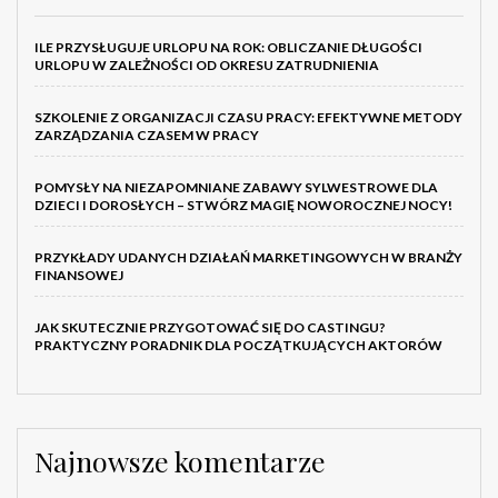
ILE PRZYSŁUGUJE URLOPU NA ROK: OBLICZANIE DŁUGOŚCI
URLOPU W ZALEŻNOŚCI OD OKRESU ZATRUDNIENIA
SZKOLENIE Z ORGANIZACJI CZASU PRACY: EFEKTYWNE METODY
ZARZĄDZANIA CZASEM W PRACY
POMYSŁY NA NIEZAPOMNIANE ZABAWY SYLWESTROWE DLA
DZIECI I DOROSŁYCH – STWÓRZ MAGIĘ NOWOROCZNEJ NOCY!
PRZYKŁADY UDANYCH DZIAŁAŃ MARKETINGOWYCH W BRANŻY
FINANSOWEJ
JAK SKUTECZNIE PRZYGOTOWAĆ SIĘ DO CASTINGU?
PRAKTYCZNY PORADNIK DLA POCZĄTKUJĄCYCH AKTORÓW
Najnowsze komentarze