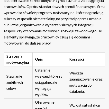
jest oferowanie różnorodnych
nagród
i uznania za osiągnięcia
pracowników. Oprócz standardowych premii finansowych, firma
wprowadza również programy motywacyjne, które nagradzają
sukcesy w sposób niematerialny, na przykład poprzez uznanie
publiczne, organizowanie wydarzeń służących integracji
zespołu czy oferowanie możliwości rozwoju zawodowego. Te
elementy sprawiają, że pracownicy czują się doceniani i
motywowani do dalszej pracy.
Strategia
Opis
Korzyści
motywacyjna
Ustalanie
Większa
Stawianie
wyzwań, które są
zaangażowanie oraz
ambitnych
osiągalne, ale
motywacja do
celów
wymagają
działania.
wysiłku.
Oferowanie
Wzrost satysfakcji
nagród