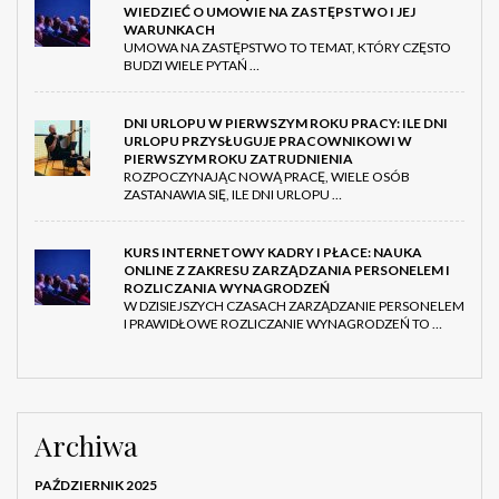
WIEDZIEĆ O UMOWIE NA ZASTĘPSTWO I JEJ
WARUNKACH
UMOWA NA ZASTĘPSTWO TO TEMAT, KTÓRY CZĘSTO
BUDZI WIELE PYTAŃ …
DNI URLOPU W PIERWSZYM ROKU PRACY: ILE DNI
URLOPU PRZYSŁUGUJE PRACOWNIKOWI W
PIERWSZYM ROKU ZATRUDNIENIA
ROZPOCZYNAJĄC NOWĄ PRACĘ, WIELE OSÓB
ZASTANAWIA SIĘ, ILE DNI URLOPU …
KURS INTERNETOWY KADRY I PŁACE: NAUKA
ONLINE Z ZAKRESU ZARZĄDZANIA PERSONELEM I
ROZLICZANIA WYNAGRODZEŃ
W DZISIEJSZYCH CZASACH ZARZĄDZANIE PERSONELEM
I PRAWIDŁOWE ROZLICZANIE WYNAGRODZEŃ TO …
Archiwa
PAŹDZIERNIK 2025