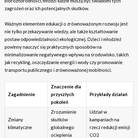
bioróżnorodności, młodzi ludzie muszą być świadomi tych
zagrożeń oraz ich potencjalnych skutków.
Ważnym elementem edukacji o zrównoważonym rozwoju jest
nie tylko przekazywanie wiedzy, ale także kształtowanie
postaw odpowiedzialności ekologicznej. Dzieci i młodzież
powinny nauczyć się praktycznych sposobów na
minimalizowanie negatywnego wpływu na środowisko, takich
jak recykling, oszczędzanie energii i wody czy promowanie
transportu publicznego i zrównoważonej mobilności.
Znaczenie dla
Zagadnienie
przyszłych
Przykłady działań
pokoleń
Zrozumienie
Udział w
Zmiany
skutków
kampaniach na
klimatyczne
globalnego
rzecz redukcji emisji
ocieplenia
CO2