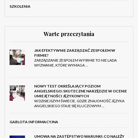
SZKOLENIA
Warte przeczytania
JAK EFEKTYWNIE ZARZĄDZAĆ ZESPOŁEM W
FIRMIE?
ZARZĄDZANIE ZESPOŁEM W FIRMIE TO NIE LADA
WYZWANIE, KTÓRE WYMAGA …
NOWY TEST OKREŚLAJĄCY POZIOM
ANGIELSKIEGO: SKUTECZNE NARZĘDZIE W OCENIE
UMIEJĘTNOŚCI JĘZYKOWYCH
W DZISIEJSZYM ŚWIECIE, GDZIE ZNAJOMOŚĆ JĘZYKA
ANGIELSKIEGO STAJE SIĘ KLUCZOWYM …
GABLOTA INFORMACYJNA
UMOWA NA ZASTĘPSTWO WARUNKI: CO NALEŻY