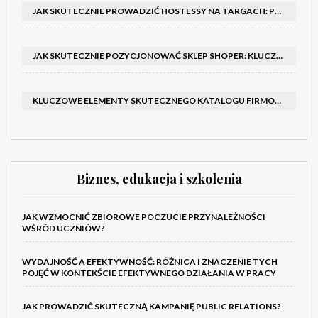
JAK SKUTECZNIE PROWADZIĆ HOSTESSY NA TARGACH: PORADNIK I SZKOLENIA
JAK SKUTECZNIE POZYCJONOWAĆ SKLEP SHOPER: KLUCZOWE KROKI I STRATEGIE
KLUCZOWE ELEMENTY SKUTECZNEGO KATALOGU FIRMOWEGO I BROSZURY
Biznes, edukacja i szkolenia
JAK WZMOCNIĆ ZBIOROWE POCZUCIE PRZYNALEŻNOŚCI
WŚRÓD UCZNIÓW?
WYDAJNOŚĆ A EFEKTYWNOŚĆ: RÓŻNICA I ZNACZENIE TYCH
POJĘĆ W KONTEKŚCIE EFEKTYWNEGO DZIAŁANIA W PRACY
JAK PROWADZIĆ SKUTECZNĄ KAMPANIĘ PUBLIC RELATIONS?