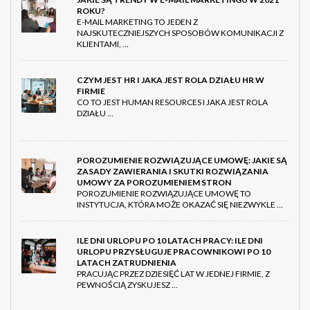
ROKU?
E-MAIL MARKETING TO JEDEN Z
NAJSKUTECZNIEJSZYCH SPOSOBÓW KOMUNIKACJI Z
KLIENTAMI, …
CZYM JEST HR I JAKA JEST ROLA DZIAŁU HR W
FIRMIE
CO TO JEST HUMAN RESOURCES I JAKA JEST ROLA
DZIAŁU …
POROZUMIENIE ROZWIĄZUJĄCE UMOWĘ: JAKIE SĄ
ZASADY ZAWIERANIA I SKUTKI ROZWIĄZANIA
UMOWY ZA POROZUMIENIEM STRON
POROZUMIENIE ROZWIĄZUJĄCE UMOWĘ TO
INSTYTUCJA, KTÓRA MOŻE OKAZAĆ SIĘ NIEZWYKLE …
ILE DNI URLOPU PO 10 LATACH PRACY: ILE DNI
URLOPU PRZYSŁUGUJE PRACOWNIKOWI PO 10
LATACH ZATRUDNIENIA
PRACUJĄC PRZEZ DZIESIĘĆ LAT W JEDNEJ FIRMIE, Z
PEWNOŚCIĄ ZYSKUJESZ …