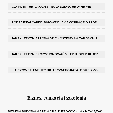
CZYM JEST HR I JAKA JEST ROLA DZIAŁU HR W FIRMIE
RODZAJE FALCAREK I BIGÓWEK: JAKIE WYBRAĆ DO PRODUKCJI?
JAK SKUTECZNIE PROWADZIĆ HOSTESSY NA TARGACH: PORADNIK I SZKOLENIA
JAK SKUTECZNIE POZYCJONOWAĆ SKLEP SHOPER: KLUCZOWE KROKI I STRATEGIE
KLUCZOWE ELEMENTY SKUTECZNEGO KATALOGU FIRMOWEGO I BROSZURY
Biznes, edukacja i szkolenia
BIZNES A BUDOWANIE RELACJI BIZNESOWYCH: JAK NAWIĄZAĆ