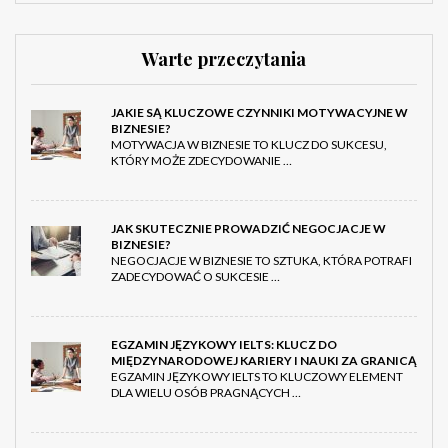
Warte przeczytania
JAKIE SĄ KLUCZOWE CZYNNIKI MOTYWACYJNE W
BIZNESIE?
MOTYWACJA W BIZNESIE TO KLUCZ DO SUKCESU,
KTÓRY MOŻE ZDECYDOWANIE …
JAK SKUTECZNIE PROWADZIĆ NEGOCJACJE W
BIZNESIE?
NEGOCJACJE W BIZNESIE TO SZTUKA, KTÓRA POTRAFI
ZADECYDOWAĆ O SUKCESIE …
EGZAMIN JĘZYKOWY IELTS: KLUCZ DO
MIĘDZYNARODOWEJ KARIERY I NAUKI ZA GRANICĄ
EGZAMIN JĘZYKOWY IELTS TO KLUCZOWY ELEMENT
DLA WIELU OSÓB PRAGNĄCYCH …