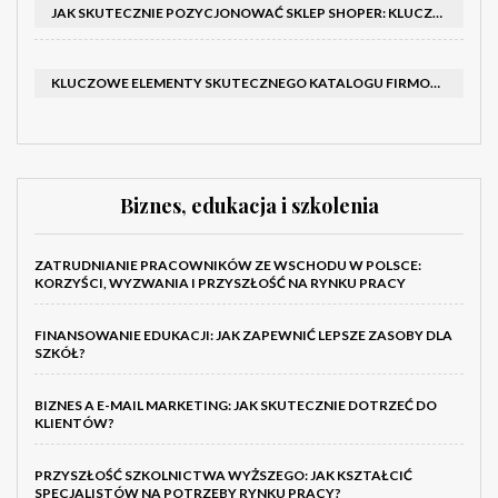
JAK SKUTECZNIE POZYCJONOWAĆ SKLEP SHOPER: KLUCZOWE KROKI I STRATEGIE
KLUCZOWE ELEMENTY SKUTECZNEGO KATALOGU FIRMOWEGO I BROSZURY
Biznes, edukacja i szkolenia
ZATRUDNIANIE PRACOWNIKÓW ZE WSCHODU W POLSCE:
KORZYŚCI, WYZWANIA I PRZYSZŁOŚĆ NA RYNKU PRACY
FINANSOWANIE EDUKACJI: JAK ZAPEWNIĆ LEPSZE ZASOBY DLA
SZKÓŁ?
BIZNES A E-MAIL MARKETING: JAK SKUTECZNIE DOTRZEĆ DO
KLIENTÓW?
PRZYSZŁOŚĆ SZKOLNICTWA WYŻSZEGO: JAK KSZTAŁCIĆ
SPECJALISTÓW NA POTRZEBY RYNKU PRACY?