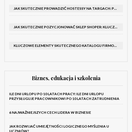
JAK SKUTECZNIE PROWADZIĆ HOSTESSY NA TARGACH: PORADNIK I SZKOLENIA
JAK SKUTECZNIE POZYCJONOWAĆ SKLEP SHOPER: KLUCZOWE KROKI I STRATEGIE
KLUCZOWE ELEMENTY SKUTECZNEGO KATALOGU FIRMOWEGO I BROSZURY
Biznes, edukacja i szkolenia
ILE DNI URLOPU PO 10 LATACH PRACY: ILE DNI URLOPU
PRZYSŁUGUJE PRACOWNIKOWI PO 10 LATACH ZATRUDNIENIA
6 NAJWAŻNIEJSZYCH CECH LIDERA W BIZNESIE
JAK ROZWIJAĆ UMIEJĘTNOŚCI LOGICZNEGO MYŚLENIA U
UCZNIÓW?