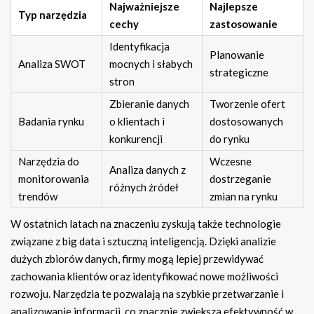
Najważniejsze
Najlepsze
Typ narzędzia
cechy
zastosowanie
Identyfikacja
Planowanie
Analiza SWOT
mocnych i słabych
strategiczne
stron
Zbieranie danych
Tworzenie ofert
Badania rynku
o klientach i
dostosowanych
konkurencji
do rynku
Narzędzia do
Wczesne
Analiza danych z
monitorowania
dostrzeganie
różnych źródeł
trendów
zmian na rynku
W ostatnich latach na znaczeniu zyskują także technologie
związane z big data i sztuczną inteligencją. Dzięki analizie
dużych zbiorów danych, firmy mogą lepiej przewidywać
zachowania klientów oraz identyfikować nowe możliwości
rozwoju. Narzędzia te pozwalają na szybkie przetwarzanie i
analizowanie informacji, co znacznie zwiększa efektywność w