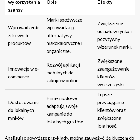
wykorzystania
Opis
Efekty
szansy
Marki spożywcze
Zwiększenie
Wprowadzenie
wprowadzają
udziału w rynku i
zdrowych
alternatywy
pozytywny
produktów
niskokaloryczne i
wizerunek marki.
organiczne.
Zwiększone
Rozwój aplikacji
Innowacje w e-
zaangażowanie
mobilnych do
commerce
klientów i
zakupów online.
wyższe zyski.
Lepsze
Firmy modowe
Dostosowanie
przyciąganie
adaptują swoje
do lokalnych
klientów oraz
kampanie do
rynków
zwiększona
lokalnych gustów.
lojalność.
Analizując powyższe przykłady, można zauważyć, że kluczem do