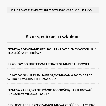
KLUCZOWE ELEMENTY SKUTECZNEGO KATALOGU FIRMOWEGO I BROSZURY
Biznes, edukacja i szkolenia
BIZNES A ROZWIJANIE SIECI KONTAKTÓW BIZNESOWYCH: JAK
ZNALEŹĆ PARTNERÓW?
5 KROKÓW DO SKUTECZNEJ STRATEGII MARKETINGOWEJ
ILE LAT DO GIMNAZJUM: JAKIE SĄ WYMAGANIA DOTYCZĄCE
WIEKU PRZYJĘCIA DO GIMNAZJUM
BIZNES A ZARZĄDZANIE RÓŻNORODNOŚCIĄ: JAK BUDOWAĆ
INKLUZJĘ W MIEJSCU PRACY?
CZY UCZENIE SIĘ PRZEZ ZABAWĘ MA WARTOŚĆ EDUKACYJNĄ?