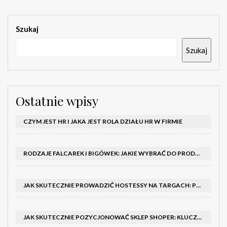
Szukaj
Szukaj
Ostatnie wpisy
CZYM JEST HR I JAKA JEST ROLA DZIAŁU HR W FIRMIE
RODZAJE FALCAREK I BIGÓWEK: JAKIE WYBRAĆ DO PRODUKCJI?
JAK SKUTECZNIE PROWADZIĆ HOSTESSY NA TARGACH: PORADNIK I SZKOLENIA
JAK SKUTECZNIE POZYCJONOWAĆ SKLEP SHOPER: KLUCZOWE KROKI I STRATEGIE