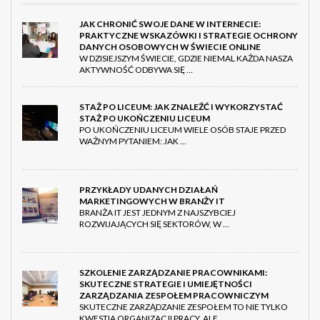
JAK CHRONIĆ SWOJE DANE W INTERNECIE:
PRAKTYCZNE WSKAZÓWKI I STRATEGIE OCHRONY
DANYCH OSOBOWYCH W ŚWIECIE ONLINE
W DZISIEJSZYM ŚWIECIE, GDZIE NIEMAL KAŻDA NASZA
AKTYWNOŚĆ ODBYWA SIĘ …
STAŻ PO LICEUM: JAK ZNALEŹĆ I WYKORZYSTAĆ
STAŻ PO UKOŃCZENIU LICEUM
PO UKOŃCZENIU LICEUM WIELE OSÓB STAJE PRZED
WAŻNYM PYTANIEM: JAK …
PRZYKŁADY UDANYCH DZIAŁAŃ
MARKETINGOWYCH W BRANŻY IT
BRANŻA IT JEST JEDNYM Z NAJSZYBCIEJ
ROZWIJAJĄCYCH SIĘ SEKTORÓW, W …
SZKOLENIE ZARZĄDZANIE PRACOWNIKAMI:
SKUTECZNE STRATEGIE I UMIEJĘTNOŚCI
ZARZĄDZANIA ZESPOŁEM PRACOWNICZYM
SKUTECZNE ZARZĄDZANIE ZESPOŁEM TO NIE TYLKO
KWESTIA ORGANIZACJI PRACY, ALE …