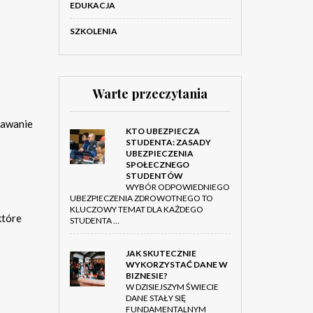
EDUKACJA
SZKOLENIA
Warte przeczytania
pawanie
KTO UBEZPIECZA
STUDENTA: ZASADY
UBEZPIECZENIA
SPOŁECZNEGO
STUDENTÓW
WYBÓR ODPOWIEDNIEGO
UBEZPIECZENIA ZDROWOTNEGO TO
KLUCZOWY TEMAT DLA KAŻDEGO
które
STUDENTA …
JAK SKUTECZNIE
WYKORZYSTAĆ DANE W
BIZNESIE?
W DZISIEJSZYM ŚWIECIE
DANE STAŁY SIĘ
FUNDAMENTALNYM