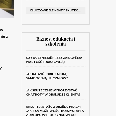
KLUCZOWE ELEMENTY SKUTECZNEGO KATALOGU FIRMOWEGO I BROSZURY
 w
nie z
Biznes, edukacja i
szkolenia
CZY UCZENIE SIĘ PRZEZ ZABAWĘ MA
WARTOŚĆ EDUKACYJNĄ?
wy
JAK RADZIĆ SOBIE Z NISKĄ
SAMOOCENĄ U UCZNIÓW?
JAK SKUTECZNIE WYKORZYSTAĆ
CHATBOTY W OBSŁUDZE KLIENTA?
URLOP NA STAŻU Z URZĘDU PRACY:
JAKIE SĄ MOŻLIWOŚCI KORZYSTANIA
Z URLOPU WYPOCZYNKOWEGO