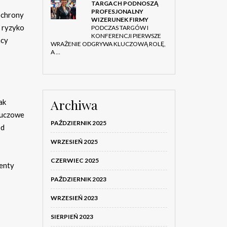
TARGACH PODNOSZĄ
PROFESJONALNY
ochrony
WIZERUNEK FIRMY
 ryzyko
PODCZAS TARGÓW I
KONFERENCJI PIERWSZE
acy
WRAŻENIE ODGRYWA KLUCZOWĄ ROLĘ,
A …
Archiwa
ak
Kluczowe
PAŹDZIERNIK 2025
od
WRZESIEŃ 2025
CZERWIEC 2025
enty
PAŹDZIERNIK 2023
WRZESIEŃ 2023
SIERPIEŃ 2023