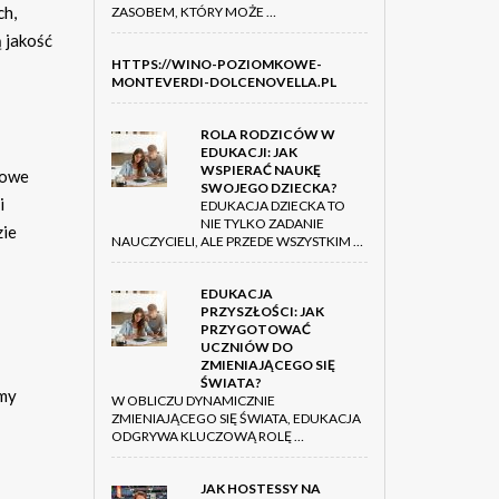
ch,
ZASOBEM, KTÓRY MOŻE …
 jakość
HTTPS://WINO-POZIOMKOWE-
MONTEVERDI-DOLCENOVELLA.PL
ROLA RODZICÓW W
EDUKACJI: JAK
WSPIERAĆ NAUKĘ
rowe
SWOJEGO DZIECKA?
i
EDUKACJA DZIECKA TO
NIE TYLKO ZADANIE
zie
NAUCZYCIELI, ALE PRZEDE WSZYSTKIM …
EDUKACJA
PRZYSZŁOŚCI: JAK
PRZYGOTOWAĆ
UCZNIÓW DO
ZMIENIAJĄCEGO SIĘ
ŚWIATA?
rmy
W OBLICZU DYNAMICZNIE
ZMIENIAJĄCEGO SIĘ ŚWIATA, EDUKACJA
ODGRYWA KLUCZOWĄ ROLĘ …
JAK HOSTESSY NA