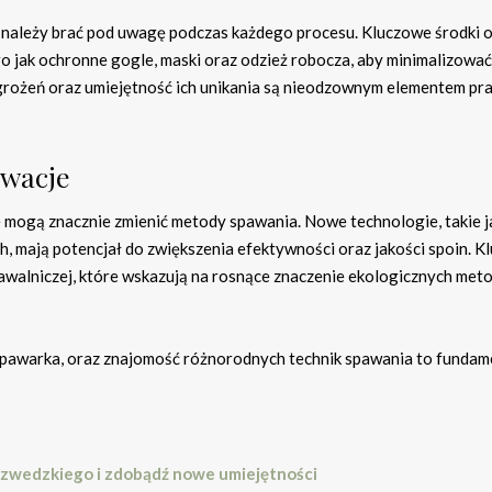
 należy brać pod uwagę podczas każdego procesu. Kluczowe środki 
 jak ochronne gogle, maski oraz odzież robocza, aby minimalizować
grożeń oraz umiejętność ich unikania są nieodzownym elementem pr
owacje
e mogą znacznie zmienić metody spawania. Nowe technologie, takie j
, mają potencjał do zwiększenia efektywności oraz jakości spoin. 
pawalniczej, które wskazują na rosnące znaczenie ekologicznych met
spawarka, oraz znajomość różnorodnych technik spawania to fundam
a szwedzkiego i zdobądź nowe umiejętności