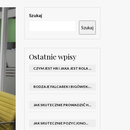
Szukaj
Szukaj
Ostatnie wpisy
CZYM JEST HR I JAKA JEST ROLA DZIAŁU HR W FIRMIE
RODZAJE FALCAREK I BIGÓWEK: JAKIE WYBRAĆ DO PRODUKCJI?
JAK SKUTECZNIE PROWADZIĆ HOSTESSY NA TARGACH: PORADNIK I SZKOLENIA
JAK SKUTECZNIE POZYCJONOWAĆ SKLEP SHOPER: KLUCZOWE KROKI I STRATEGIE