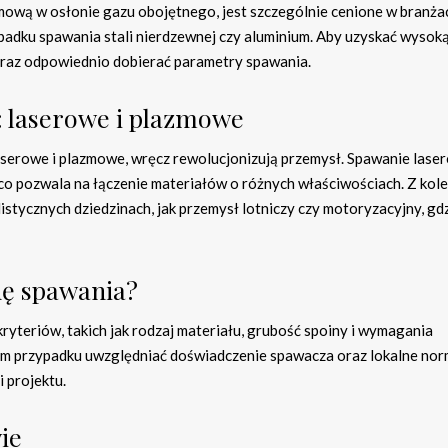
ową w osłonie gazu obojętnego, jest szczególnie cenione w branża
padku spawania stali nierdzewnej czy aluminium. Aby uzyskać wysoką
oraz odpowiednio dobierać parametry spawania.
 laserowe i plazmowe
aserowe i plazmowe, wręcz rewolucjonizują przemysł. Spawanie lase
 co pozwala na łączenie materiałów o różnych właściwościach. Z kole
stycznych dziedzinach, jak przemysł lotniczy czy motoryzacyjny, gd
dę spawania?
yteriów, takich jak rodzaj materiału, grubość spoiny i wymagania
dym przypadku uwzględniać doświadczenie spawacza oraz lokalne no
i projektu.
ie