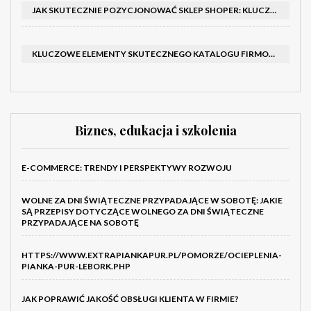
JAK SKUTECZNIE POZYCJONOWAĆ SKLEP SHOPER: KLUCZOWE KROKI I STRATEGIE
KLUCZOWE ELEMENTY SKUTECZNEGO KATALOGU FIRMOWEGO I BROSZURY
Biznes, edukacja i szkolenia
E-COMMERCE: TRENDY I PERSPEKTYWY ROZWOJU
WOLNE ZA DNI ŚWIĄTECZNE PRZYPADAJĄCE W SOBOTĘ: JAKIE
SĄ PRZEPISY DOTYCZĄCE WOLNEGO ZA DNI ŚWIĄTECZNE
PRZYPADAJĄCE NA SOBOTĘ
HTTPS://WWW.EXTRAPIANKAPUR.PL/POMORZE/OCIEPLENIA-
PIANKA-PUR-LEBORK.PHP
JAK POPRAWIĆ JAKOŚĆ OBSŁUGI KLIENTA W FIRMIE?