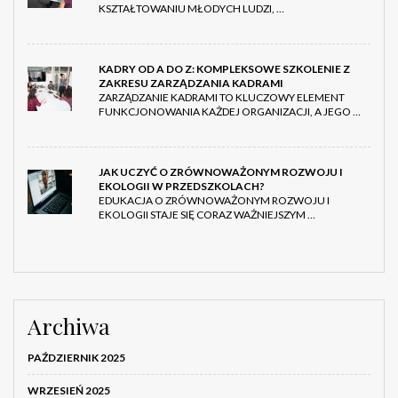
KSZTAŁTOWANIU MŁODYCH LUDZI, …
KADRY OD A DO Z: KOMPLEKSOWE SZKOLENIE Z
ZAKRESU ZARZĄDZANIA KADRAMI
ZARZĄDZANIE KADRAMI TO KLUCZOWY ELEMENT
FUNKCJONOWANIA KAŻDEJ ORGANIZACJI, A JEGO …
JAK UCZYĆ O ZRÓWNOWAŻONYM ROZWOJU I
EKOLOGII W PRZEDSZKOLACH?
EDUKACJA O ZRÓWNOWAŻONYM ROZWOJU I
EKOLOGII STAJE SIĘ CORAZ WAŻNIEJSZYM …
Archiwa
PAŹDZIERNIK 2025
WRZESIEŃ 2025