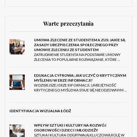
Warte przeczytania
UMOWA ZLECENIE ZE STUDENTEM A ZUS: JAKIE SĄ
ZASADY UBEZPIECZENIA SPOŁECZNEGO PRZY
UMOWIE ZLECENIU ZE STUDENTEM
ZATRUDNIENIE STUDENTA NA PODSTAWIE UMOWY
ZLECENIA TO POPULARNE ROZWIĄZANIE, KTÓRE …
EDUKACJA CYFROWA: JAK UCZYĆ O KRYTYCZNYM
MYŚLENIU W ERZE INFORMACJI?
W DZISIEJSZEJ ERZE INFORMACJI, UMIEJĘTNOŚĆ
KRYTYCZNEGO MYŚLENIA STAJE SIĘ NIEODZOWNYM …
IDENTYFIKACJA WIZUALNA ŁÓDŹ
WPŁYW SZTUKI I KULTURY NA ROZWÓJ
OSOBOWOŚCI DZIECI I MŁODZIEŻY
SZTUKA I KULTURA ODGRYWAJĄ KLUCZOWĄ ROLĘ W