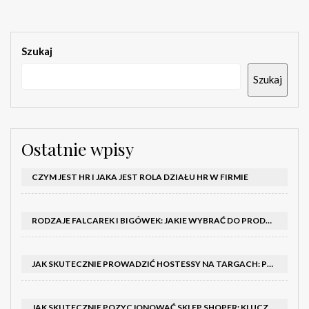
Szukaj
Szukaj
Ostatnie wpisy
CZYM JEST HR I JAKA JEST ROLA DZIAŁU HR W FIRMIE
RODZAJE FALCAREK I BIGÓWEK: JAKIE WYBRAĆ DO PRODUKCJI?
JAK SKUTECZNIE PROWADZIĆ HOSTESSY NA TARGACH: PORADNIK I SZKOLENIA
JAK SKUTECZNIE POZYCJONOWAĆ SKLEP SHOPER: KLUCZOWE KROKI I STRATEGIE