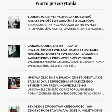
Warte przeczytania
EDUKACJA ARTYSTYCZNA: JAK ROZWIJAĆ
KREATYWNOŚĆ I WYOBRAŹNIĘ U UCZNIÓW?
EDUKACJA ARTYSTYCZNA ODGRYWA NIEZWYKLE
ISTOTNĄ ROLĘ W KSZTAŁTOWANIU KREATYWNOŚCI I …
ZARZĄDZANIE CZASEM PRACY W
PRZEDSIĘBIORSTWIE: SKUTECZNE STRATEGIE I
NARZĘDZIA DO EFEKTYWNEGO ZARZĄDZANIA
CZASEM PRACY PRACOWNIKÓW W FIRMIE
W DZISIEJSZYM ŚWIECIE, ZARZĄDZANIE CZASEM PRACY
W PRZEDSIĘBIORSTWIE STAJE SIĘ …
UMOWA ZLECENIE A SKŁADKI ZUS STUDENT: JAKIE
SĄ ZASADY UBEZPIECZENIA SPOŁECZNEGO
STUDENTÓW PRZY UMOWIE ZLECENIU
UMOWA ZLECENIE TO CORAZ POPULARNIEJSZA
FORMA ZATRUDNIENIA WŚRÓD STUDENTÓW, KTÓRA …
SZKOLENIE Z PODSTAW KSIĘGOWOŚCI: JAK
ZDOBYĆ PODSTAWOWĄ WIEDZĘ I UMIEJĘTNOŚCI