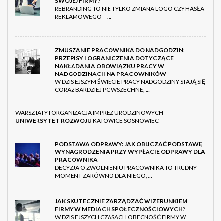
SWOJEJ FIRMY?
REBRANDING TO NIE TYLKO ZMIANA LOGO CZY HASŁA
REKLAMOWEGO – …
ZMUSZANIE PRACOWNIKA DO NADGODZIN:
PRZEPISY I OGRANICZENIA DOTYCZĄCE
NAKŁADANIA OBOWIĄZKU PRACY W
NADGODZINACH NA PRACOWNIKÓW
W DZISIEJSZYM ŚWIECIE PRACY NADGODZINY STAJĄ SIĘ
CORAZ BARDZIEJ POWSZECHNE, …
WARSZTATY I ORGANIZACJA IMPREZ URODZINOWYCH
UNIWERSYTET ROZWOJU
KATOWICE SOSNOWIEC
PODSTAWA ODPRAWY: JAK OBLICZAĆ PODSTAWĘ
WYNAGRODZENIA PRZY WYPŁACIE ODPRAWY DLA
PRACOWNIKA
DECYZJA O ZWOLNIENIU PRACOWNIKA TO TRUDNY
MOMENT ZARÓWNO DLA NIEGO, …
JAK SKUTECZNIE ZARZĄDZAĆ WIZERUNKIEM
FIRMY W MEDIACH SPOŁECZNOŚCIOWYCH?
W DZISIEJSZYCH CZASACH OBECNOŚĆ FIRMY W