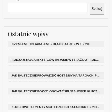
Szukaj
Ostatnie wpisy
CZYM JEST HR I JAKA JEST ROLA DZIAŁU HR W FIRMIE
RODZAJE FALCAREK I BIGÓWEK: JAKIE WYBRAĆ DO PRODUKCJI?
JAK SKUTECZNIE PROWADZIĆ HOSTESSY NA TARGACH: PORADNIK I SZKOLENIA
JAK SKUTECZNIE POZYCJONOWAĆ SKLEP SHOPER: KLUCZOWE KROKI I STRATEGIE
KLUCZOWE ELEMENTY SKUTECZNEGO KATALOGU FIRMOWEGO I BROSZURY