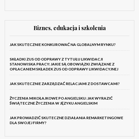
Biznes, edukacja i szkolenia
JAK SKUTECZNIE KONKUROWAĆ NA GLOBALNYM RYNKU?
SKŁADKI ZUS OD ODPRAWY Z TYTUŁU LIKWIDACJI
STANOWISKA PRACY: JAKIE SĄ OBOWIĄZKI ZWIĄZANE Z
OPŁACANIEM SKŁADEK ZUS OD ODPRAWY LIKWIDACYJNEJ
JAK SKUTECZNIE ZARZĄDZAĆ RELACJAMI Z DOSTAWCAMI?
ŻYCZENIA MIKOŁAJKOWE PO ANGIELSKU: JAK WYRAZIĆ
ŚWIĄTECZNE ŻYCZENIA W JĘZYKU ANGIELSKIM
JAK PROWADZIĆ SKUTECZNE DZIAŁANIA REMARKETINGOWE
DLA SWOJEJ FIRMY?