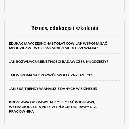
Biznes, edukacja i szkolenia
EDUKACJA WCZESNONASTOLATKÓW: JAK WSPOMAGAĆ
MŁODZIEŻ WE WCZESNYM OKRESIE DOJRZEWANIA?
JAK ROZWIJAĆ UMIEJĘTNOŚCI BADAWCZE U MŁODZIEŻY?
JAK WSPOMAGAĆ ROZWÓJ SPOŁECZNY DZIECI?
JAKIE SĄ TRENDY W ANALIZIE DANYCH W BIZNESIE?
PODSTAWA ODPRAWY: JAK OBLICZAĆ PODSTAWĘ
WYNAGRODZENIA PRZY WYPŁACIE ODPRAWY DLA
PRACOWNIKA