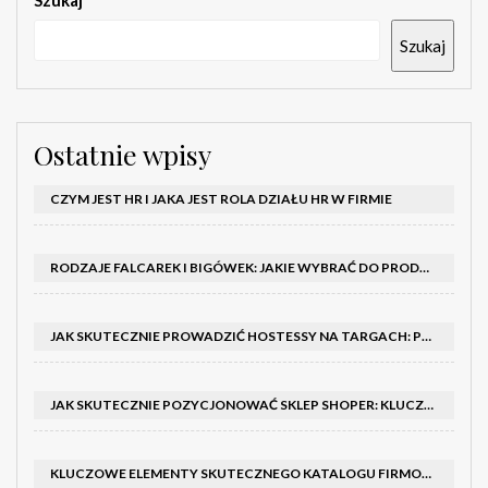
Szukaj
Szukaj
Ostatnie wpisy
CZYM JEST HR I JAKA JEST ROLA DZIAŁU HR W FIRMIE
RODZAJE FALCAREK I BIGÓWEK: JAKIE WYBRAĆ DO PRODUKCJI?
JAK SKUTECZNIE PROWADZIĆ HOSTESSY NA TARGACH: PORADNIK I SZKOLENIA
JAK SKUTECZNIE POZYCJONOWAĆ SKLEP SHOPER: KLUCZOWE KROKI I STRATEGIE
KLUCZOWE ELEMENTY SKUTECZNEGO KATALOGU FIRMOWEGO I BROSZURY