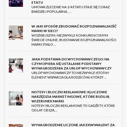
ETATU
UMOWA ZLECENIE NA 1/4 ETATU STAJE SIĘ CORAZ
BARDZIEJ POPULARNA, …
W JAKI SPOSÓB ZBUDOWAĆ ROZPOZNAWALNOŚĆ
MARKI W SIECI?
W DZISIEJSZYM, NIEZWYKLE KONKURENCYJNYM
ŚWIECIE ONLINE, BUDOWANIE ROZPOZNAWALNOŚCI
MARKI STAŁO …
JAKA PODSTAWA DO WYCHOWAWCZEGO: NA
CZYM OPIERA SIĘ USTALANIE PODSTAWY
WYNAGRODZENIA ZA URLOP WYCHOWAWCZY
URLOP WYCHOWAWCZY TO NIEZWYKLE ISTOTNY
ELEMENT WSPARCIA DLA RODZICÓW, KTÓRZY …
NOTESY I BLOCZKI REKLAMOWE: KLUCZOWE
NARZĘDZIA MARKETINGOWE, KTÓRE BUDUJĄ
WIZERUNEK MARKI
NOTESY I BLOCZKI REKLAMOWE TO GADŻETY, KTÓRE
OD LAT CIESZĄ …
WYNAGRODZENIE LICZONE JAK EKWIWALENT ZA