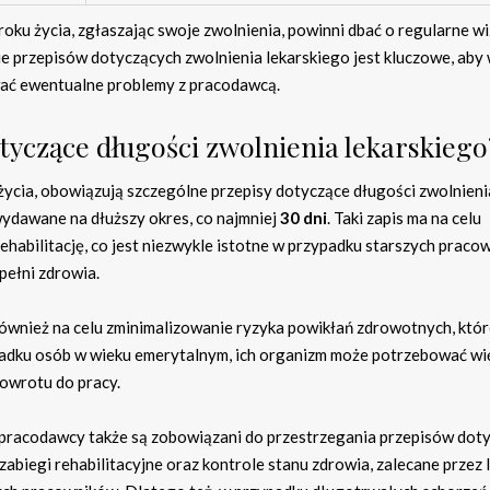
ku życia, zgłaszając swoje zwolnienia, powinni dbać o regularne wi
e przepisów dotyczących zwolnienia lekarskiego jest kluczowe, aby 
wać ewentualne problemy z pracodawcą.
otyczące długości zwolnienia lekarskiego
życia, obowiązują szczególne przepisy dotyczące długości zwolnieni
wydawane na dłuższy okres, co najmniej
30 dni
. Taki zapis ma na celu
habilitację, co jest niezwykle istotne w przypadku starszych praco
pełni zdrowia.
również na celu zminimalizowanie ryzyka powikłań zdrowotnych, któ
padku osób w wieku emerytalnym, ich organizm może potrzebować wi
powrotu do pracy.
 pracodawcy także są zobowiązani do przestrzegania przepisów dot
biegi rehabilitacyjne oraz kontrole stanu zdrowia, zalecane przez l