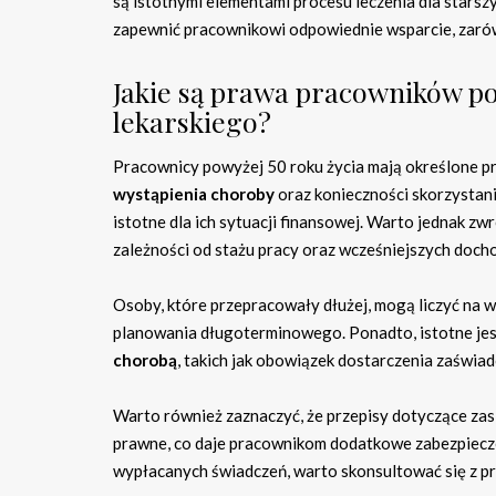
są istotnymi elementami procesu leczenia dla stars
zapewnić pracownikowi odpowiednie wsparcie, zarówn
Jakie są prawa pracowników po
lekarskiego?
Pracownicy powyżej 50 roku życia mają określone prz
wystąpienia choroby
oraz konieczności skorzystani
istotne dla ich sytuacji finansowej. Warto jednak z
zależności od stażu pracy oraz wcześniejszych doch
Osoby, które przepracowały dłużej, mogą liczyć na 
planowania długoterminowego. Ponadto, istotne jes
chorobą
, takich jak obowiązek dostarczenia zaświa
Warto również zaznaczyć, że przepisy dotyczące za
prawne, co daje pracownikom dodatkowe zabezpiecz
wypłacanych świadczeń, warto skonsultować się z p