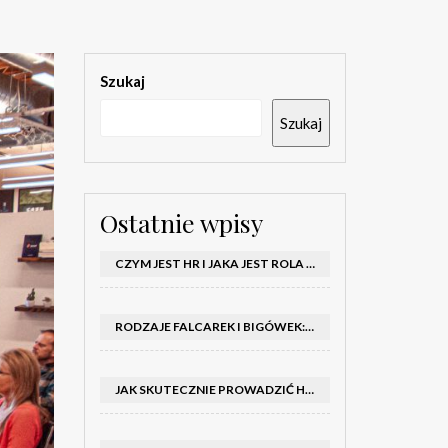
Szukaj
Szukaj
Ostatnie wpisy
CZYM JEST HR I JAKA JEST ROLA DZIAŁU HR W FIRMIE
RODZAJE FALCAREK I BIGÓWEK: JAKIE WYBRAĆ DO PRODUKCJI?
JAK SKUTECZNIE PROWADZIĆ HOSTESSY NA TARGACH: PORADNIK I SZKOLENIA