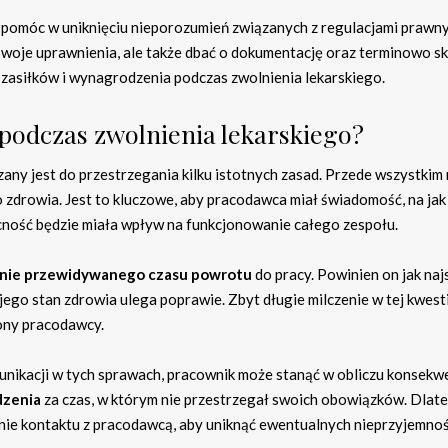
 pomóc w uniknięciu nieporozumień związanych z regulacjami prawny
 swoje uprawnienia, ale także dbać o dokumentację oraz terminowo s
zasiłków i wynagrodzenia podczas zwolnienia lekarskiego.
 podczas zwolnienia lekarskiego?
any jest do przestrzegania kilku istotnych zasad. Przede wszystkim
 zdrowia. Jest to kluczowe, aby pracodawca miał świadomość, na jak
cność będzie miała wpływ na funkcjonowanie całego zespołu.
nie przewidywanego czasu powrotu
do pracy. Powinien on jak naj
jego stan zdrowia ulega poprawie. Zbyt długie milczenie w tej kwest
rony pracodawcy.
nikacji w tych sprawach, pracownik może stanąć w obliczu konsekwe
dzenia
za czas, w którym nie przestrzegał swoich obowiązków. Dlat
nie kontaktu z pracodawcą, aby uniknąć ewentualnych nieprzyjemnoś