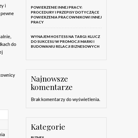
y i
POWIERZENIE INNEJ PRACY:
PROCEDURY I PRZEPISY DOTYCZĄCE
ą pewne
POWIERZENIA PRACOWNIKOWI INNEJ
PRACY
alnie,
WYNAJEM HOSTESS NA TARGI: KLUCZ
DO SUKCESU W PROMOCJI MARKI I
dkach do
BUDOWANIU RELACJI BIZNESOWYCH
ej
cownicy
Najnowsze
komentarze
Brak komentarzy do wyświetlenia.
Kategorie
nia
BIZNES