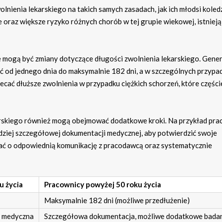
nienia lekarskiego na takich samych zasadach, jak ich młodsi koledz
 oraz większe ryzyko różnych chorób w tej grupie wiekowej, istniej
 mogą być zmiany dotyczące długości zwolnienia lekarskiego. Gener
ać od jednego dnia do maksymalnie 182 dni, a w szczególnych przypa
ecać dłuższe zwolnienia w przypadku ciężkich schorzeń, które części
arskiego również mogą obejmować dodatkowe kroki. Na przykład pra
dziej szczegółowej dokumentacji medycznej, aby potwierdzić swoje
dbać o odpowiednią komunikację z pracodawcą oraz systematycznie
u życia
Pracownicy powyżej 50 roku życia
Maksymalnie 182 dni (możliwe przedłużenie)
 medyczna
Szczegółowa dokumentacja, możliwe dodatkowe bada