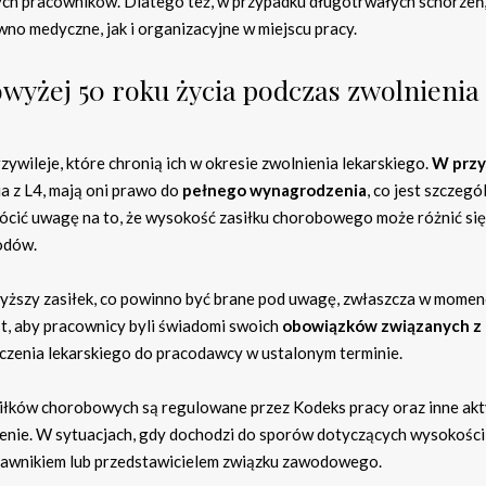
zych pracowników. Dlatego też, w przypadku długotrwałych schorzeń,
o medyczne, jak i organizacyjne w miejscu pracy.
wyżej 50 roku życia podczas zwolnienia
ywileje, które chronią ich w okresie zwolnienia lekarskiego.
W prz
a z L4, mają oni prawo do
pełnego wynagrodzenia
, co jest szczegó
wrócić uwagę na to, że wysokość zasiłku chorobowego może różnić si
odów.
wyższy zasiłek, co powinno być brane pod uwagę, zwłaszcza w momen
t, aby pracownicy byli świadomi swoich
obowiązków związanych z
dczenia lekarskiego do pracodawcy w ustalonym terminie.
siłków chorobowych są regulowane przez Kodeks pracy oraz inne ak
enie. W sytuacjach, gdy dochodzi do sporów dotyczących wysokości
rawnikiem lub przedstawicielem związku zawodowego.