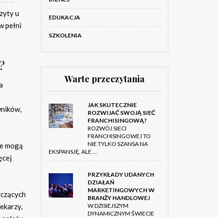
zyty u
EDUKACJA
w pełni
SZKOLENIA
?
Warte przeczytania
a
JAK SKUTECZNIE
wników,
ROZWIJAĆ SWOJĄ SIEĆ
FRANCHISINGOWĄ?
ROZWÓJ SIECI
FRANCHISINGOWEJ TO
NIE TYLKO SZANSA NA
re mogą
EKSPANSJĘ, ALE …
ęcej
PRZYKŁADY UDANYCH
DZIAŁAŃ
MARKETINGOWYCH W
yczących
BRANŻY HANDLOWEJ
W DZISIEJSZYM
ekarzy,
DYNAMICZNYM ŚWIECIE