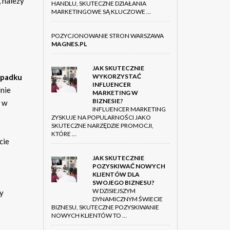
 należy
HANDLU, SKUTECZNE DZIAŁANIA
MARKETINGOWE SĄ KLUCZOWE …
POZYCJONOWANIE STRON WARSZAWA
MAGNES.PL
JAK SKUTECZNIE
WYKORZYSTAĆ
ypadku
INFLUENCER
lnie
MARKETING W
BIZNESIE?
ę w
INFLUENCER MARKETING
ZYSKUJE NA POPULARNOŚCI JAKO
SKUTECZNE NARZĘDZIE PROMOCJI,
KTÓRE …
cie
JAK SKUTECZNIE
POZYSKIWAĆ NOWYCH
KLIENTÓW DLA
SWOJEGO BIZNESU?
W DZISIEJSZYM
ty
DYNAMICZNYM ŚWIECIE
BIZNESU, SKUTECZNE POZYSKIWANIE
NOWYCH KLIENTÓW TO …