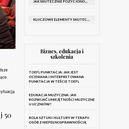
JAK SKUTECZNIE POZYCJONOWAĆ SKLEP SHOPER: KLUCZOWE KROKI I STRATEGIE
KLUCZOWE ELEMENTY SKUTECZNEGO KATALOGU FIRMOWEGO I BROSZURY
Biznes, edukacja i
szkolenia
dsze
TOEFL PUNKTACJA: JAK JEST
zące
OCENIANA I INTERPRETOWANA
PUNKTACJA W TEŚCIE TOEFL
sytuacją
EDUKACJA MUZYCZNA: JAK
ROZWIJAĆ UMIEJĘTNOŚCI MUZYCZNE
U UCZNIÓW?
j 50
ROLA SZTUKI I KULTURY W TERAPII
OSÓB Z NIEPEŁNOSPRAWNOŚCIĄ