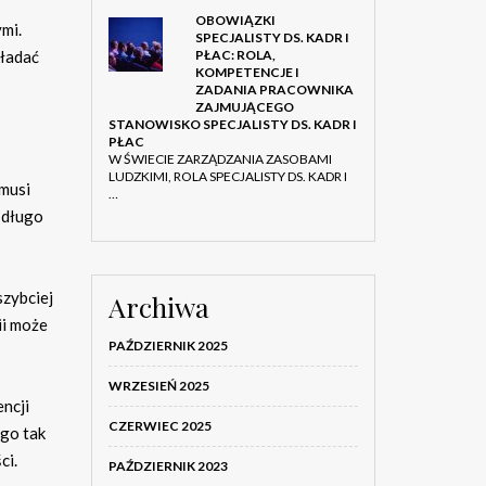
OBOWIĄZKI
mi.
SPECJALISTY DS. KADR I
PŁAC: ROLA,
kładać
KOMPETENCJE I
ZADANIA PRACOWNIKA
ZAJMUJĄCEGO
STANOWISKO SPECJALISTY DS. KADR I
PŁAC
W ŚWIECIE ZARZĄDZANIA ZASOBAMI
LUDZKIMI, ROLA SPECJALISTY DS. KADR I
 musi
…
 długo
szybciej
Archiwa
ii może
PAŹDZIERNIK 2025
WRZESIEŃ 2025
ncji
CZERWIEC 2025
ego tak
ci.
PAŹDZIERNIK 2023