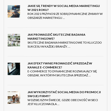
JAKIE SĄ TRENDY W SOCIAL MEDIA MARKETINGU
W 2021 ROKU?
ROK 2021 PRZYNOSI ZE SOBĄ DYNAMICZNE ZMIANY W
OBSZARZE MARKETINGU …
JAK PROWADZIĆ SKUTECZNE BADANIA
MARKETINGOWE?
SKUTECZNE BADANIA MARKETINGOWE TO KLUCZ DO
SUKCESU W KAŻDEJ BRANŻY. …
JAK EFEKTYWNIE PROWADZIĆ SPRZEDAŻ W
KANALE E-COMMERCE?
E-COMMERCE TO DYNAMICZNIE ROZWIJAJĄCY SIĘ
OBSZAR, W KTÓRYM SKUTECZNA SPRZEDAŻ …
JAK WYKORZYSTAĆ SOCIAL MEDIA DO PROMOCJI
SWOJEJ FIRMY?
W DZISIEJSZYM ŚWIECIE, GDZIE OBECNOŚĆ W SIECI
JEST KLUCZOWA DLA …