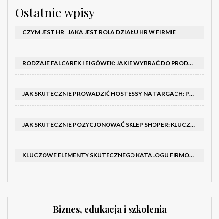
Ostatnie wpisy
CZYM JEST HR I JAKA JEST ROLA DZIAŁU HR W FIRMIE
RODZAJE FALCAREK I BIGÓWEK: JAKIE WYBRAĆ DO PRODUKCJI?
JAK SKUTECZNIE PROWADZIĆ HOSTESSY NA TARGACH: PORADNIK I SZKOLENIA
JAK SKUTECZNIE POZYCJONOWAĆ SKLEP SHOPER: KLUCZOWE KROKI I STRATEGIE
KLUCZOWE ELEMENTY SKUTECZNEGO KATALOGU FIRMOWEGO I BROSZURY
Biznes, edukacja i szkolenia