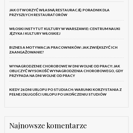
JAK OTWORZYĆ WŁASNĄ RESTAURACJĘ: PORADNIK DLA
PRZYSZŁYCH RESTAURATORÓW
WŁOSKI INSTYTUT KULTURY W WARSZAWIE: CENTRUM NAUKI
JĘZYKA I KULTURY WŁOSKIEJ
BIZNES A MOTYWACJA PRACOWNIKÓW: JAK ZWIĘKSZYĆ ICH
ZAANGAŻOWANIE?
WYNAGRODZENIE CHOROBOWE W DNI WOLNE OD PRACY: JAK
OBLICZYĆ WYSOKOŚĆ WYNAGRODZENIA CHOROBOWEGO, GDY
PRZYPADA NA DNI WOLNE OD PRACY
KIEDY 26 DNI URLOPU PO STUDIACH: WARUNKI KORZYSTANIA Z
PEŁNEJ DŁUGOŚCI URLOPU PO UKOŃCZENIU STUDIÓW
Najnowsze komentarze