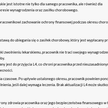
kie jest istotne nie tylko dla samego pracownika, ale również dla
kresie wynagrodzenia oraz zasiłku chorobowego.
 pracownikowi zachowanie ochrony finansowej podczas okresu choro
dstawą do ubiegania się o zasiłek chorobowy, który jest wypłacany p
ki zwolnieniu lekarskiemu, pracownik nie traci swojego wynagrodze
by.
y jest do przyjęcia L4, co chroni pracownika przed nieuzasadniony
ecności.
ia czasowe. Po upływie ustalonego okresu, pracownik powinien pon
nienia, jeśli dalej wymaga leczenia. Brak aktualizacji L4 może skutk
hrony zdrowia pracownika oraz jego bezpieczeństwa finansowego w