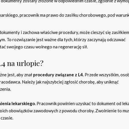
y dokumenty zostały złożone w odpowiednim czasie, zgodnie z wym
ekarskiego, pracownik ma prawo do zasiłku chorobowego, pod warun
okumenty i zachowa właściwe procedury, może cieszyć się zasiłkie
 To rozwiązanie jest ważne dla tych, którzy zaczynają odczuwać
tać swojego czasu wolnego na regenerację sił.
L4 na urlopie?
żne jest, aby znał
procedury związane z L4
. Przede wszystkim, osob
acodawca. Należy jak najszybciej zgłosić chorobę, aby uniknąć
zenia.
ienia lekarskiego
. Pracownik powinien uzyskać to dokument od leka
swoich obowiązków zawodowych z powodu choroby. Zwolnienie to mus
czasie.