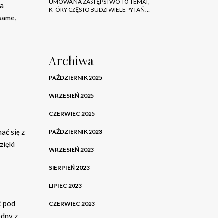
UMOWA NA ZASTĘPSTWO TO TEMAT,
ia
KTÓRY CZĘSTO BUDZI WIELE PYTAŃ …
same,
t
Archiwa
PAŹDZIERNIK 2025
WRZESIEŃ 2025
CZERWIEC 2025
ać się z
PAŹDZIERNIK 2023
zięki
WRZESIEŃ 2023
SIERPIEŃ 2023
LIPIEC 2023
ć pod
CZERWIEC 2023
odny z