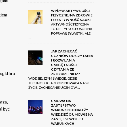
ogami
WPŁYW AKTYWNOŚCI
kiem
FIZYCZNEJ NA ZDROWIE
I EFEKTYWNOŚĆ NAUKI
AKTYWNOŚĆ FIZYCZNA
TO NIE TYLKO SPOSÓB NA
m
POPRAWĘ SYLWETKI, ALE
…
JAK ZACHĘCAĆ
UCZNIÓW DO CZYTANIA
I ROZWIJANIA
UMIEJĘTNOŚCI
CZYTANIA ZE
ą, która
ZROZUMIENIEM?
W DZISIEJSZYM ŚWIECIE, GDZIE
TECHNOLOGIA ZDOMINOWAŁA NASZE
ŻYCIE, ZACHĘCANIE UCZNIÓW …
UMOWA NA
rza,
ZASTĘPSTWO
i być
WARUNKI: CO NALEŻY
WIEDZIEĆ O UMOWIE NA
ZASTĘPSTWO I JEJ
WARUNKACH