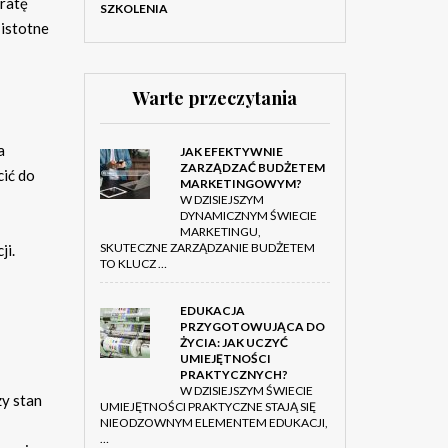
tratę
SZKOLENIA
 istotne
Warte przeczytania
a
JAK EFEKTYWNIE
ZARZĄDZAĆ BUDŻETEM
cić do
MARKETINGOWYM?
W DZISIEJSZYM
DYNAMICZNYM ŚWIECIE
MARKETINGU,
SKUTECZNE ZARZĄDZANIE BUDŻETEM
ji.
TO KLUCZ …
EDUKACJA
PRZYGOTOWUJĄCA DO
ŻYCIA: JAK UCZYĆ
UMIEJĘTNOŚCI
PRAKTYCZNYCH?
W DZISIEJSZYM ŚWIECIE
y stan
UMIEJĘTNOŚCI PRAKTYCZNE STAJĄ SIĘ
NIEODZOWNYM ELEMENTEM EDUKACJI,
…