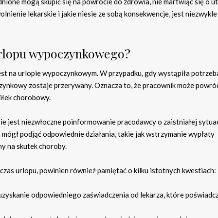
udnione mogą skupić się na powrocie do zdrowia, nie martwiąc się o u
nienie lekarskie i jakie niesie ze sobą konsekwencje, jest niezwykle
urlopu wypoczynkowego?
 jest na urlopie wypoczynkowym. W przypadku, gdy wystąpiła potrzeb
czynkowy zostaje przerywany. Oznacza to, że pracownik może powró
siłek chorobowy.
e jest niezwłoczne poinformowanie pracodawcy o zaistniałej sytuac
a mógł podjąć odpowiednie działania, takie jak wstrzymanie wypłaty
ny na skutek choroby.
zas urlopu, powinien również pamiętać o kilku istotnych kwestiach:
zyskanie odpowiedniego zaświadczenia od lekarza, które poświadcz