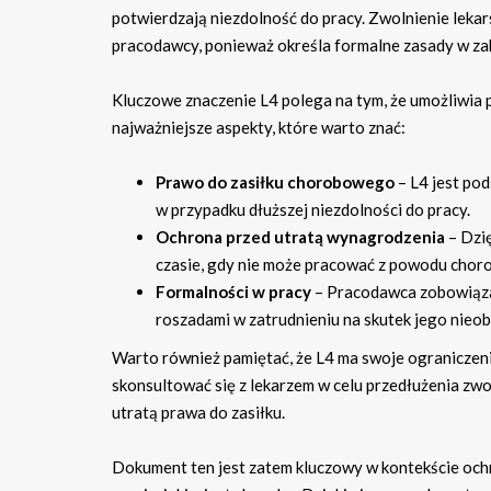
potwierdzają niezdolność do pracy. Zwolnienie lekars
pracodawcy, ponieważ określa formalne zasady w za
Kluczowe znaczenie L4 polega na tym, że umożliwia
najważniejsze aspekty, które warto znać:
Prawo do zasiłku chorobowego
– L4 jest po
w przypadku dłuższej niezdolności do pracy.
Ochrona przed utratą wynagrodzenia
– Dzię
czasie, gdy nie może pracować z powodu choro
Formalności w pracy
– Pracodawca zobowiązan
roszadami w zatrudnieniu na skutek jego nieob
Warto również pamiętać, że L4 ma swoje ograniczen
skonsultować się z lekarzem w celu przedłużenia zwol
utratą prawa do zasiłku.
Dokument ten jest zatem kluczowy w kontekście oc