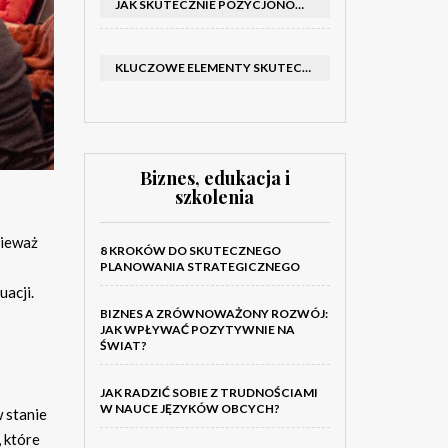
JAK SKUTECZNIE POZYCJONOWAĆ SKLEP SHOPER: KLUCZOWE KROKI I STRATEGIE
KLUCZOWE ELEMENTY SKUTECZNEGO KATALOGU FIRMOWEGO I BROSZURY
Biznes, edukacja i
szkolenia
nieważ
8 KROKÓW DO SKUTECZNEGO
PLANOWANIA STRATEGICZNEGO
uacji.
BIZNES A ZRÓWNOWAŻONY ROZWÓJ:
JAK WPŁYWAĆ POZYTYWNIE NA
ŚWIAT?
JAK RADZIĆ SOBIE Z TRUDNOŚCIAMI
W NAUCE JĘZYKÓW OBCYCH?
w stanie
 które