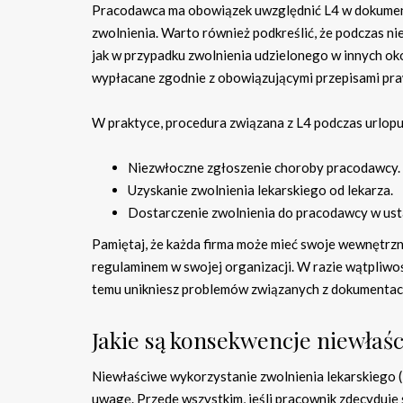
Pracodawca ma obowiązek uwzględnić L4 w dokument
zwolnienia. Warto również podkreślić, że podczas ni
jak w przypadku zwolnienia udzielonego w innych ok
wypłacane zgodnie z obowiązującymi przepisami pr
W praktyce, procedura związana z L4 podczas urlop
Niezwłoczne zgłoszenie choroby pracodawcy.
Uzyskanie zwolnienia lekarskiego od lekarza.
Dostarczenie zwolnienia do pracodawcy w ust
Pamiętaj, że każda firma może mieć swoje wewnętrzn
regulaminem w swojej organizacji. W razie wątpliwoś
temu unikniesz problemów związanych z dokumentac
Jakie są konsekwencje niewłaś
Niewłaściwe wykorzystanie zwolnienia lekarskiego 
uwagę. Przede wszystkim, jeśli pracownik zdecyduje