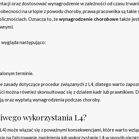
acji oraz dostosować wynagrodzenie w zależności od czasu trwan
eobecności na urlopie z powodu choroby, prawa pracownika są takie 
olicznościach. Oznacza to, że
wynagrodzenie chorobowe
także jes
awnymi.
u wygląda następująco:
alonym terminie.
e zasady dotyczące procedur związanych z L4, dlatego warto zapozn
ci można również skonsultować się z działem kadr lub prawnikiem. D
ją oraz wypłatą wynagrodzenia podczas choroby.
ciwego wykorzystania L4?
(L4) może wiązać się z poważnymi konsekwencjami, które warto wzią
 się na fałszowanie zwolnienia lub wykorzystanie L4 w sposób niezg