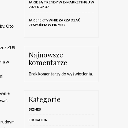
JAKIE SĄ TRENDY W E-MARKETINGU W
2021 ROKU?
JAK EFEKTYWNIE ZARZĄDZAĆ
ZESPOŁEM W FIRMIE?
by. Oto
rzez ZUS
Najnowsze
komentarze
nia w
Brak komentarzy do wyświetlenia.
mi
ownie
Kategorie
ować
BIZNES
EDUKACJA
 trudnym