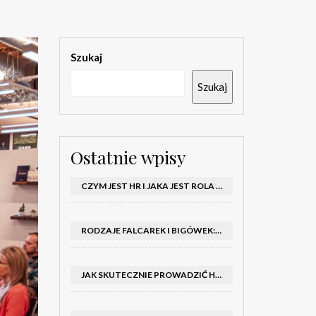
Szukaj
Szukaj
Ostatnie wpisy
CZYM JEST HR I JAKA JEST ROLA DZIAŁU HR W FIRMIE
RODZAJE FALCAREK I BIGÓWEK: JAKIE WYBRAĆ DO PRODUKCJI?
JAK SKUTECZNIE PROWADZIĆ HOSTESSY NA TARGACH: PORADNIK I SZKOLENIA