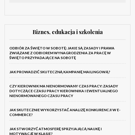
Biznes, edukacja i szkolenia
ODBIÓR ZA ŚWIĘTO W SOBOTĘ: JAKIE SĄ ZASADY I PRAWA
ZWIĄZANE Z ODBIOREM WYNAGRODZENIA ZA PRACĘ W
ŚWIĘTO PRZYPADAJĄCE NA SOBOTĘ
JAK PROWADZIĆ SKUTECZNĄ KAMPANIĘ MAILINGOWĄ?
CZY KIEROWNIK MA NIENORMOWANY CZAS PRACY: ZASADY
DOTYCZĄCE CZASU PRACY KIEROWNIKA I EWENTUALNEGO
NIENORMOWANEGO CZASU PRACY
JAK SKUTECZNIE WYKORZYSTAĆ ANALIZĘ KONKURENCJI W E-
COMMERCE?
JAK STWORZYĆ ATMOSFERĘ SPRZYJAJĄCĄ NAUKĘ I
MOTYWACJĘ W KLASIE?