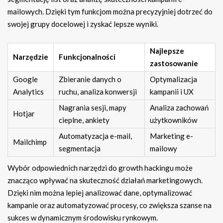
mailowych. Dzięki tym funkcjom można precyzyjniej dotrzeć do
swojej grupy docelowej i zyskać lepsze wyniki.
Najlepsze
Narzędzie
Funkcjonalności
zastosowanie
Google
Zbieranie danych o
Optymalizacja
Analytics
ruchu, analiza konwersji
kampanii i UX
Nagrania sesji, mapy
Analiza zachowań
Hotjar
cieplne, ankiety
użytkowników
Automatyzacja e-mail,
Marketing e-
Mailchimp
segmentacja
mailowy
Wybór odpowiednich narzędzi do growth hackingu może
znacząco wpływać na skuteczność działań marketingowych.
Dzięki nim można lepiej analizować dane, optymalizować
kampanie oraz automatyzować procesy, co zwiększa szanse na
sukces w dynamicznym środowisku rynkowym.