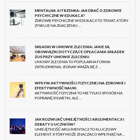
MENTALNA JUTRZENKA: JAK DBAĆ O ZDROWIE
PSYCHICZNE W EDUKACJI?
ZDROWIE PSYCHICZNE W EDUKACJI TO TEMAT, KTÓRY
ZYSKUJE NA ZNACZENIU …
SKŁADKI W UMOWIE ZLECENIA: JAKIE SĄ
OBOWIĄZKI DOTYCZĄCE OPŁACANIA SKŁADEK
ZUS PRZY UMOWIE ZLECENIU
UMOWY ZLECENIA TO POPULARNA FORMA
ZATRUDNIENIA, JEDNAK WIĄŻĄ SIĘ Z …
WPŁYW AKTYWNOŚCI FIZYCZNEJ NA ZDROWIE I
EFEKTYWNOŚĆ NAUKI
AKTYWNOŚĆ FIZYCZNA TO NIE TYLKO SPOSÓB NA
POPRAWĘ SYLWETKI, ALE …
JAK ROZWIJAĆ UMIEJĘTNOŚCI ARGUMENTACJI I
DEBATY U UCZNIÓW?
UMIEJĘTNOŚĆ ARGUMENTACJI TO KLUCZOWY
ELEMENT, KTÓRY MOŻE ZNACZĄCO WPŁYNĄĆ NA …