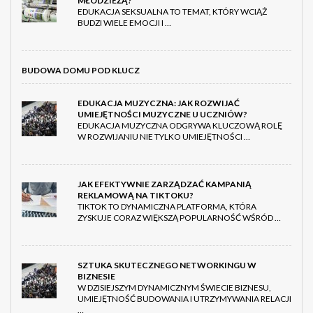
MŁODZIEŻĄ?
EDUKACJA SEKSUALNA TO TEMAT, KTÓRY WCIĄŻ
BUDZI WIELE EMOCJI I …
BUDOWA DOMU POD KLUCZ
EDUKACJA MUZYCZNA: JAK ROZWIJAĆ
UMIEJĘTNOŚCI MUZYCZNE U UCZNIÓW?
EDUKACJA MUZYCZNA ODGRYWA KLUCZOWĄ ROLĘ
W ROZWIJANIU NIE TYLKO UMIEJĘTNOŚCI …
JAK EFEKTYWNIE ZARZĄDZAĆ KAMPANIĄ
REKLAMOWĄ NA TIKTOKU?
TIKTOK TO DYNAMICZNA PLATFORMA, KTÓRA
ZYSKUJE CORAZ WIĘKSZĄ POPULARNOŚĆ WŚRÓD …
SZTUKA SKUTECZNEGO NETWORKINGU W
BIZNESIE
W DZISIEJSZYM DYNAMICZNYM ŚWIECIE BIZNESU,
UMIEJĘTNOŚĆ BUDOWANIA I UTRZYMYWANIA RELACJI
…