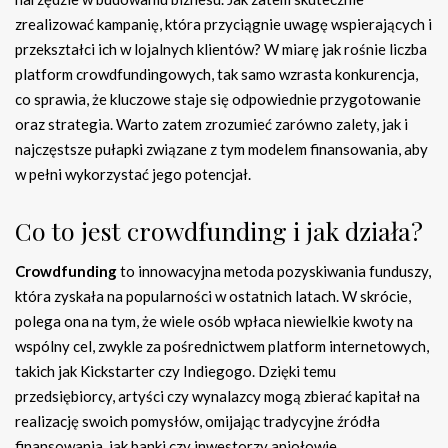
zrealizować kampanię, która przyciągnie uwagę wspierających i
przekształci ich w lojalnych klientów? W miarę jak rośnie liczba
platform crowdfundingowych, tak samo wzrasta konkurencja,
co sprawia, że kluczowe staje się odpowiednie przygotowanie
oraz strategia. Warto zatem zrozumieć zarówno zalety, jak i
najczęstsze pułapki związane z tym modelem finansowania, aby
w pełni wykorzystać jego potencjał.
Co to jest crowdfunding i jak działa?
Crowdfunding
to innowacyjna metoda pozyskiwania funduszy,
która zyskała na popularności w ostatnich latach. W skrócie,
polega ona na tym, że wiele osób wpłaca niewielkie kwoty na
wspólny cel, zwykle za pośrednictwem platform internetowych,
takich jak Kickstarter czy Indiegogo. Dzięki temu
przedsiębiorcy, artyści czy wynalazcy mogą zbierać kapitał na
realizację swoich pomysłów, omijając tradycyjne źródła
finansowania, jak banki czy inwestorzy aniołowie.