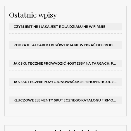
Ostatnie wpisy
CZYM JEST HR I JAKA JEST ROLA DZIAŁU HR W FIRMIE
RODZAJE FALCAREK I BIGÓWEK: JAKIE WYBRAĆ DO PRODUKCJI?
JAK SKUTECZNIE PROWADZIĆ HOSTESSY NA TARGACH: PORADNIK I SZKOLENIA
JAK SKUTECZNIE POZYCJONOWAĆ SKLEP SHOPER: KLUCZOWE KROKI I STRATEGIE
KLUCZOWE ELEMENTY SKUTECZNEGO KATALOGU FIRMOWEGO I BROSZURY