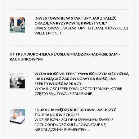
INWESTOWANIE W STARTUPY: JAK ZNALEŹĆ
OKAZJĘ NA RYZYKOWNE INWESTYCJE?
INWESTOWANIE W STARTUPY TO TEMAT, KTÓRY BUDZI
WIELE EMOCJI I …
HTTPS://BIURO-HERA.PL/USLUGI/NADZOR-NAD-KSIEGAMI-
RACHUNKOWYMI
WYDAJNOŚĆ VS. EFEKTYWNOŚĆ: CZYM SIĘ RÓŻNIĄ
I JAK OSIĄGAĆ ZARÓWNO WYDAJNOŚĆ, JAK I
EFEKTYWNOŚĆ W PRACY
WYDAJNOŚĆ I EFEKTYWNOŚĆ TO TERMINY, KTÓRE
CZĘSTO SĄ UŻYWANE ZAMIENNIE, …
EDUKACJA MIĘDZYKULTUROWA: JAK UCZYĆ
TOLERANCJI W SZKOLE?
W DZISIEJSZYM ZGLOBALIZOWANYM ŚWIECIE,
RÓŻNORODNOŚĆ KULTUROWA STAJE SIĘ
NIEODŁĄCZNYM ELEMENTEM …