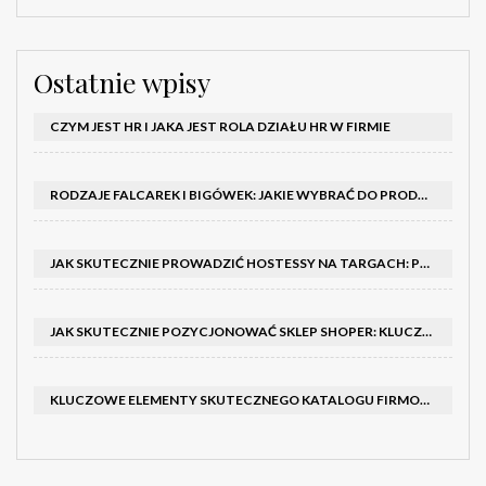
Ostatnie wpisy
CZYM JEST HR I JAKA JEST ROLA DZIAŁU HR W FIRMIE
RODZAJE FALCAREK I BIGÓWEK: JAKIE WYBRAĆ DO PRODUKCJI?
JAK SKUTECZNIE PROWADZIĆ HOSTESSY NA TARGACH: PORADNIK I SZKOLENIA
JAK SKUTECZNIE POZYCJONOWAĆ SKLEP SHOPER: KLUCZOWE KROKI I STRATEGIE
KLUCZOWE ELEMENTY SKUTECZNEGO KATALOGU FIRMOWEGO I BROSZURY