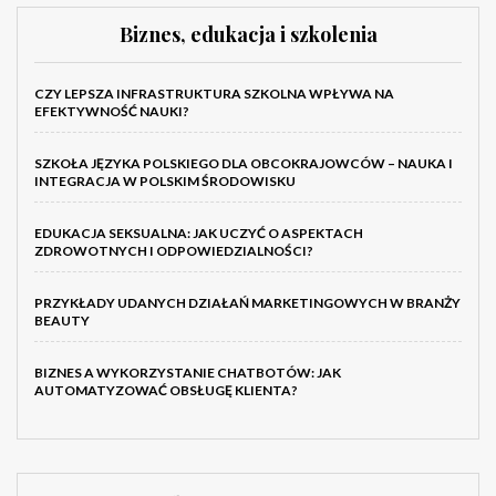
Biznes, edukacja i szkolenia
CZY LEPSZA INFRASTRUKTURA SZKOLNA WPŁYWA NA
EFEKTYWNOŚĆ NAUKI?
SZKOŁA JĘZYKA POLSKIEGO DLA OBCOKRAJOWCÓW – NAUKA I
INTEGRACJA W POLSKIM ŚRODOWISKU
EDUKACJA SEKSUALNA: JAK UCZYĆ O ASPEKTACH
ZDROWOTNYCH I ODPOWIEDZIALNOŚCI?
PRZYKŁADY UDANYCH DZIAŁAŃ MARKETINGOWYCH W BRANŻY
BEAUTY
BIZNES A WYKORZYSTANIE CHATBOTÓW: JAK
AUTOMATYZOWAĆ OBSŁUGĘ KLIENTA?