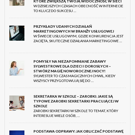
KTÓRE ZWIĘKSZĄ TWOJĄ WIDOCZNOŚĆ W SIECI
W DZISIEJSZYCH CZASACH OBECNOŚĆ W INTERNECIE
TO KLUCZ DO SUKCESU …
PRZYKŁADY UDANYCH DZIAŁAŃ
MARKETINGOWYCH W BRANŻY USŁUGOWEJ
W ŚWIECIE USŁUGOWYM, GDZIE KONKURENCJA JEST
ZACIĘTA, SKUTECZNE DZIAŁANIA MARKETINGOWE …
POMYSŁY NA NIEZAPOMNIANE ZABAWY
SYLWESTROWE DLA DZIECI I DOROSŁYCH –
STWÓRZ MAGIĘ NOWOROCZNEJ NOCY!
SYLWESTER TO CZAS MAGICZNYCH CHWIL, KIEDY
WSZYSCY PRZYGOTOWUJĄ SIĘ DO …
SEKRETARKA W SZKOLE – ZAROBKI: JAKIE SĄ
TYPOWE ZAROBKI SEKRETARKI PRACUJĄCEJ W
SZKOLE
ZAROBKI SEKRETARKI W SZKOLE TO TEMAT, KTÓRY
INTERESUJE WIELE OSÓB, …
PODSTAWA ODPRAWY: JAK OBLICZAĆ PODSTAWĘ