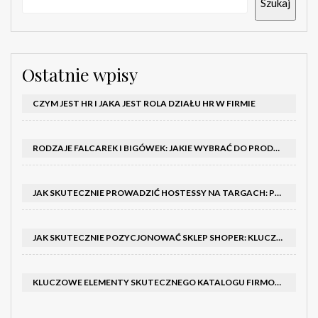
Szukaj
Ostatnie wpisy
CZYM JEST HR I JAKA JEST ROLA DZIAŁU HR W FIRMIE
RODZAJE FALCAREK I BIGÓWEK: JAKIE WYBRAĆ DO PRODUKCJI?
JAK SKUTECZNIE PROWADZIĆ HOSTESSY NA TARGACH: PORADNIK I SZKOLENIA
JAK SKUTECZNIE POZYCJONOWAĆ SKLEP SHOPER: KLUCZOWE KROKI I STRATEGIE
KLUCZOWE ELEMENTY SKUTECZNEGO KATALOGU FIRMOWEGO I BROSZURY