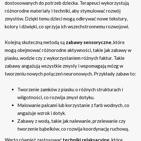
dostosowanych do potrzeb dziecka. Terapeuci wykorzystują
różnorodne materiały i techniki, aby stymulować rozwój
zmysłów. Dzięki temu dzieci mogą odkrywać nowe tekstury,
kolory i dźwięki, co sprzyja ich wszechstronnemu rozwojowi.
Kolejną skuteczną metodą są
zabawy sensoryczne
, które
mogą obejmować różnorodne aktywności, takie jak zabawy w
piasku, wodzie czy z wykorzystaniem różnych faktur. Takie
zabawy angażują wszystkie zmysły i wspomagają mózg w
tworzeniu nowych połączeń neuronowych. Przykłady zabaw to:
Tworzenie zamków z piasku o różnych strukturach i
wilgotności, co rozwija zmysł dotyku.
Malowanie palcami lub korzystanie z farb wodnych, co
angażuje wzrok i dotyk.
Zabawy z wodą, takie jak nalewanie, przelewanie czy
tworzenie bąbelków, co rozwija koordynację ruchową.
Warto również zastosować
techniki relaksacyjne
, które