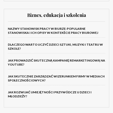
Biznes, edukacja i szkolenia
NAZWY STANOWISK PRACY W BIURZE: POPULARNE
STANOWISKA I ICH OPISY W KONTEKŚCIE PRACY BIUROWEJ
DLACZEGO WARTO UCZYĆ DZIECI SZTUKI, MUZYKI I TEATRU W
SZKOLE?
JAK PROWADZIĆ SKUTECZNĄ KAMPANIĘ REMARKETINGOWĄ NA
YOUTUBE?
JAK SKUTECZNIE ZARZĄDZAĆ WIZERUNKIEM FIRMY W MEDIACH
SPOŁECZNOŚCIOWYCH?
JAK ROZWIJAĆ UMIEJĘTNOŚCI PRZYWÓDCZE U DZIECI I
MŁODZIEŻY?