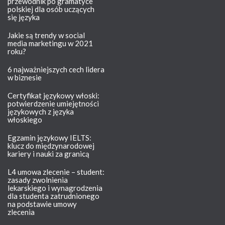
przewodnik po gramatyce
polskiej dla osób uczących
się języka
Jakie są trendy w social
media marketingu w 2021
roku?
6 najważniejszych cech lidera
w biznesie
Certyfikat językowy włoski:
potwierdzenie umiejętności
językowych z języka
włoskiego
Egzamin językowy IELTS:
klucz do międzynarodowej
kariery i nauki za granicą
L4 umowa zlecenie – student:
zasady zwolnienia
lekarskiego i wynagrodzenia
dla studenta zatrudnionego
na podstawie umowy
zlecenia