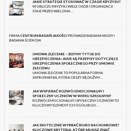
JAKIE STRATEGIE STOSOWAĆ W CZASIE KRYZYSU?
W OBLICZU KRYZYSU WIELE OSÓB I ORGANIZACJI
STAJE PRZED WIELOMA …
FIRMA
CENTRUM BADAŃ JAKOŚCI
PROWADZI BADANIA WODY I
BADANIA ŚCIEKÓW
UMOWA ZLECENIE – JEDYNY TYTUŁ DO
UBEZPIECZENIA: JAKIE SĄ PRZEPISY DOTYCZĄCE
UBEZPIECZENIA SPOŁECZNEGO PRZY UMOWIE
ZLECENIU
UMOWA ZLECENIE TO POPULARNA FORMA
ZATRUDNIENIA, KTÓRA CIESZY SIĘ DUŻYM …
JAK WSPIERAĆ ROZWÓJ EMOCJONALNY I
SPOŁECZNY UCZNIÓW W WIEKU SZKOLNYM?
ROZWÓJ EMOCJONALNY I SPOŁECZNY UCZNIÓW TO
KLUCZOWY ELEMENT ICH OGÓLNEGO …
JAK SKUTECZNIE WYBRAĆ BIURO RACHUNKOWE?
KLUCZOWE KRYTERIA, KTÓRE MUSISZ ZNAĆ