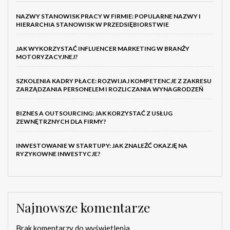
NAZWY STANOWISK PRACY W FIRMIE: POPULARNE NAZWY I
HIERARCHIA STANOWISK W PRZEDSIĘBIORSTWIE
JAK WYKORZYSTAĆ INFLUENCER MARKETING W BRANŻY
MOTORYZACYJNEJ?
SZKOLENIA KADRY PŁACE: ROZWIJAJ KOMPETENCJE Z ZAKRESU
ZARZĄDZANIA PERSONELEM I ROZLICZANIA WYNAGRODZEŃ
BIZNES A OUTSOURCING: JAK KORZYSTAĆ Z USŁUG
ZEWNĘTRZNYCH DLA FIRMY?
INWESTOWANIE W STARTUPY: JAK ZNALEŹĆ OKAZJĘ NA
RYZYKOWNE INWESTYCJE?
Najnowsze komentarze
Brak komentarzy do wyświetlenia.