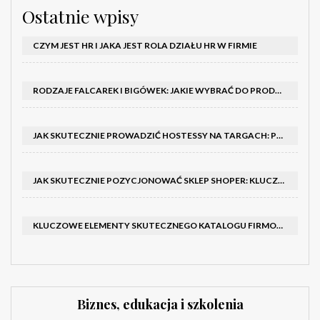
Ostatnie wpisy
CZYM JEST HR I JAKA JEST ROLA DZIAŁU HR W FIRMIE
RODZAJE FALCAREK I BIGÓWEK: JAKIE WYBRAĆ DO PRODUKCJI?
JAK SKUTECZNIE PROWADZIĆ HOSTESSY NA TARGACH: PORADNIK I SZKOLENIA
JAK SKUTECZNIE POZYCJONOWAĆ SKLEP SHOPER: KLUCZOWE KROKI I STRATEGIE
KLUCZOWE ELEMENTY SKUTECZNEGO KATALOGU FIRMOWEGO I BROSZURY
Biznes, edukacja i szkolenia