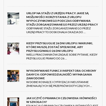
URLOP NA STAŻU Z URZĘDU PRACY: JAKIE SĄ
MOŻLIWOŚCI KORZYSTANIA Z URLOPU
WYPOCZYNKOWEGO PODCZAS ODBYWANIA
STAŻU ZORGANIZOWANEGO PRZEZ URZĄD PRACY
ODBYWANIE STAŻU ZORGANIZOWANEGO PRZEZ
URZĄD PRACY TO DOSKONAŁA OKAZJA DO …
KIEDY PRZYSŁUGUJE 26 DNI URLOPU: WARUNKI,
KTÓRE MUSZĄ ZOSTAĆ SPEŁNIONE, ABY
PRZYSŁUGIWAŁO 26 DNI URLOPU
WIELU PRACOWNIKÓW ZADAJE SOBIE PYTANIE, KIEDY
PRZYSŁUGUJE PRAWO DO 26 …
WYKONYWANIE FUNKCJI INSPEKTORA OCHRONY
DANYCH: ODPOWIEDZIALNOŚĆ I WYMAGANIA
ZAWODOWE
W DOBIE ROSNĄCEJ CYFRYZACJI I NIEUSTANNIE
ZMIENIAJĄCYCH SIĘ PRZEPISÓW DOTYCZĄCYCH …
JAK UCZYĆ O PRAWACH CZŁOWIEKA I RÓWNOŚCI
W SZKOŁACH?
EDUKACJA O PRAWACH CZŁOWIEKA I RÓWNOŚCI JEST