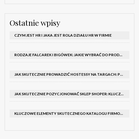
Ostatnie wpisy
CZYM JEST HR I JAKA JEST ROLA DZIAŁU HR W FIRMIE
RODZAJE FALCAREK I BIGÓWEK: JAKIE WYBRAĆ DO PRODUKCJI?
JAK SKUTECZNIE PROWADZIĆ HOSTESSY NA TARGACH: PORADNIK I SZKOLENIA
JAK SKUTECZNIE POZYCJONOWAĆ SKLEP SHOPER: KLUCZOWE KROKI I STRATEGIE
KLUCZOWE ELEMENTY SKUTECZNEGO KATALOGU FIRMOWEGO I BROSZURY