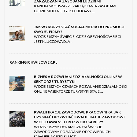
ZARZĄDZANIA ZASOBAMI LUDZKIMI
KARIERA W OBSZARZE ZARZĄDZANIA ZASOBAMI
LUDZKIMI TO NIE TYLKO CIEKAWY …
JAK WYKORZYSTAĆ SOCIAL MEDIA DO PROMOCJI
SWOJEJ FIRMY?
W DZISIEJSZYM ŚWIECIE, GDZIE OBECNOŚĆ W SIECI
JEST KLUCZOWA DLA …
RANKINGICHWILOWEK.PL
BIZNES A ROZWIJANIE DZIAŁALNOŚCI ONLINE W
SEKTORZE TURYSTYKI
W DZISIEJSZYCH CZASACH ROZWIJANIE DZIAŁALNOŚCI
ONLINE W SEKTORZE TURYSTYKI STAJE …
KWALIFIKACJE ZAWODOWE PRACOWNIKA: JAK
UZYSKAĆ I ROZWIJAĆ KWALIFIKACJE ZAWODOWE
W CELU AWANSU I ROZWOJU KARIERY
W DZISIEJSZYM DYNAMICZNYM ŚWIECIE
ZAWODOWYM POSIADANIE ODPOWIEDNICH
KWALIFIKACJI TO KLUCZ …