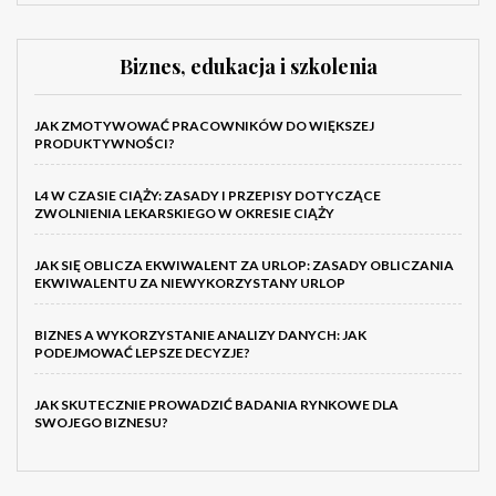
Biznes, edukacja i szkolenia
JAK ZMOTYWOWAĆ PRACOWNIKÓW DO WIĘKSZEJ
PRODUKTYWNOŚCI?
L4 W CZASIE CIĄŻY: ZASADY I PRZEPISY DOTYCZĄCE
ZWOLNIENIA LEKARSKIEGO W OKRESIE CIĄŻY
JAK SIĘ OBLICZA EKWIWALENT ZA URLOP: ZASADY OBLICZANIA
EKWIWALENTU ZA NIEWYKORZYSTANY URLOP
BIZNES A WYKORZYSTANIE ANALIZY DANYCH: JAK
PODEJMOWAĆ LEPSZE DECYZJE?
JAK SKUTECZNIE PROWADZIĆ BADANIA RYNKOWE DLA
SWOJEGO BIZNESU?