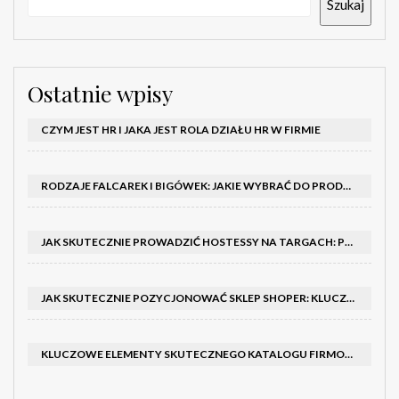
Szukaj
Ostatnie wpisy
CZYM JEST HR I JAKA JEST ROLA DZIAŁU HR W FIRMIE
RODZAJE FALCAREK I BIGÓWEK: JAKIE WYBRAĆ DO PRODUKCJI?
JAK SKUTECZNIE PROWADZIĆ HOSTESSY NA TARGACH: PORADNIK I SZKOLENIA
JAK SKUTECZNIE POZYCJONOWAĆ SKLEP SHOPER: KLUCZOWE KROKI I STRATEGIE
KLUCZOWE ELEMENTY SKUTECZNEGO KATALOGU FIRMOWEGO I BROSZURY