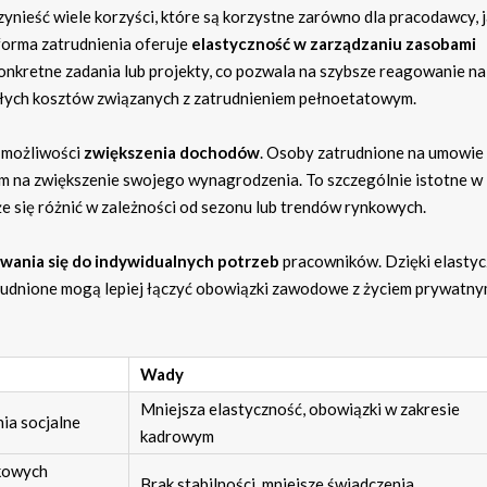
nieść wiele korzyści, które są korzystne zarówno dla pracodawcy, j
forma zatrudnienia oferuje
elastyczność w zarządzaniu zasobami
onkretne zadania lub projekty, co pozwala na szybsze reagowanie na
tałych kosztów związanych z zatrudnieniem pełnoetatowym.
 możliwości
zwiększenia dochodów
. Osoby zatrudnione na umowie
 na zwiększenie swojego wynagrodzenia. To szczególnie istotne w
 się różnić w zależności od sezonu lub trendów rynkowych.
wania się do indywidualnych potrzeb
pracowników. Dzięki elasty
udnione mogą lepiej łączyć obowiązki zawodowe z życiem prywatny
Wady
Mniejsza elastyczność, obowiązki w zakresie
ia socjalne
kadrowym
tkowych
Brak stabilności, mniejsze świadczenia