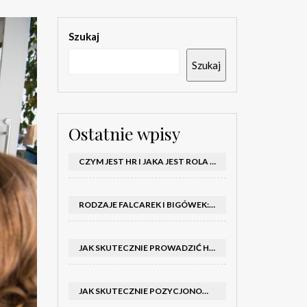
Szukaj
Szukaj
Ostatnie wpisy
CZYM JEST HR I JAKA JEST ROLA DZIAŁU HR W FIRMIE
RODZAJE FALCAREK I BIGÓWEK: JAKIE WYBRAĆ DO PRODUKCJI?
JAK SKUTECZNIE PROWADZIĆ HOSTESSY NA TARGACH: PORADNIK I SZKOLENIA
JAK SKUTECZNIE POZYCJONOWAĆ SKLEP SHOPER: KLUCZOWE KROKI I STRATEGIE