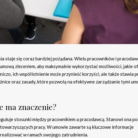
nia staje się coraz bardziej pożądana. Wielu pracowników i pracoda
 umową zleceniem, aby maksymalnie wykorzystać możliwości, jakie o
niczo, ich współistnienie może przynieść korzyści, ale także stawia p
nice oraz zasady, które pozwolą na efektywne zarządzanie tymi u
ie ma znaczenie?
eguluje stosunki między pracownikiem a pracodawcą. Stanowi ona p
w towarzyszących pracy. W umowie zawarte są kluczowe informacje
realizować w ramach swojego zatrudnienia.