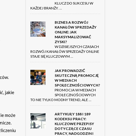
KLUCZ DO SUKCESU W
KAŻDEJ BRANŻY. …
BIZNES A ROZWÓJ
KANAŁÓW SPRZEDAŻY
ONLINE: JAK
MAKSYMALIZOWAĆ
o
ZYSKI?
W DZISIEJSZYCH CZASACH
ROZWÓJ KANAŁÓW SPRZEDAŻY ONLINE
STAJE SIĘ KLUCZOWYM …
JAK PROWADZIĆ
SKUTECZNĄ PROMOCJĘ
wców.
W MEDIACH
SPOŁECZNOŚCIOWYCH?
PROMOCJA W MEDIACH
, jakie
SPOŁECZNOŚCIOWYCH
TO NIE TYLKO MODNY TREND, ALE …
ARTYKUŁY 188 I 189
nie może
KODEKSU PRACY:
nicze.
KLUCZOWE PRZEPISY
DOTYCZĄCE CZASU
liczeniu
PRACY, NADGODZIN I