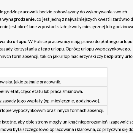
e, ile godzin pracownik będzie zobowiązany do wykonywania swoich
na
wynagrodzenie
, co jest jedną z najważniejszych kwestii zarówno d
ie jest określane w postaci stałej kwoty miesięcznej lub godzinowe
wa do urlopu
. W Polsce pracownicy mają prawo do płatnego urlopu
asady korzystania z tego urlopu. Oprócz urlopu wypoczynkowego,
ych form absencji, takich jak urlop macierzyński czy bezpłatny urlo
wiska, jakie zajmuje pracownik.
ełny etat, część etatu lub praca zmianowa.
zasady jego wypłaty (np. miesięcznie, godzinowo).
urlopie wypoczynkowym oraz innych formach absencji.
 istotne, aby obie strony mogły uniknąć nieporozumień i zapewnić s
umowa była szczegółowo opracowana i klarowna, co przyczyni się do