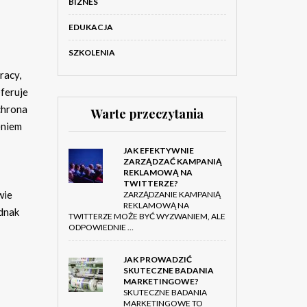
BIZNES
EDUKACJA
SZKOLENIA
racy,
Oferuje
chrona
Warte przeczytania
eniem
JAK EFEKTYWNIE
ZARZĄDZAĆ KAMPANIĄ
REKLAMOWĄ NA
TWITTERZE?
wie
ZARZĄDZANIE KAMPANIĄ
REKLAMOWĄ NA
dnak
TWITTERZE MOŻE BYĆ WYZWANIEM, ALE
ODPOWIEDNIE …
JAK PROWADZIĆ
SKUTECZNE BADANIA
MARKETINGOWE?
SKUTECZNE BADANIA
MARKETINGOWE TO