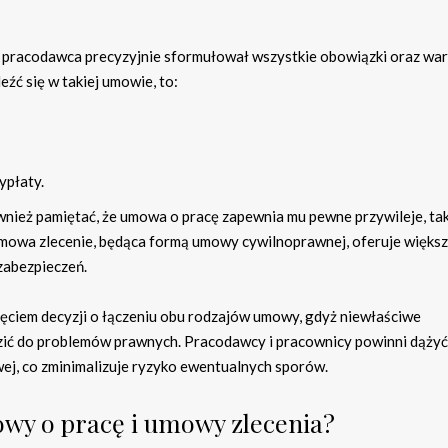
y pracodawca precyzyjnie sformułował wszystkie obowiązki oraz war
źć się w takiej umowie, to:
ypłaty.
ież pamiętać, że umowa o pracę zapewnia mu pewne przywileje, tak
 umowa zlecenie, będąca formą umowy cywilnoprawnej, oferuje więks
 zabezpieczeń.
ęciem decyzji o łączeniu obu rodzajów umowy, gdyż niewłaściwe
ć do problemów prawnych. Pracodawcy i pracownicy powinni dążyć
wej, co zminimalizuje ryzyko ewentualnych sporów.
mowy o pracę i umowy zlecenia?