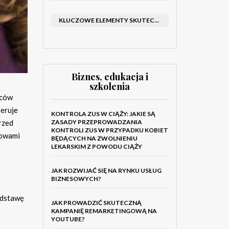
KLUCZOWE ELEMENTY SKUTECZNEGO KATALOGU FIRMOWEGO I BROSZURY
Biznes, edukacja i
szkolenia
wców
feruje
KONTROLA ZUS W CIĄŻY: JAKIE SĄ
ZASADY PRZEPROWADZANIA
rzed
KONTROLI ZUS W PRZYPADKU KOBIET
mowami
BĘDĄCYCH NA ZWOLNIENIU
LEKARSKIM Z POWODU CIĄŻY
JAK ROZWIJAĆ SIĘ NA RYNKU USŁUG
BIZNESOWYCH?
odstawę
JAK PROWADZIĆ SKUTECZNĄ
KAMPANIĘ REMARKETINGOWĄ NA
YOUTUBE?