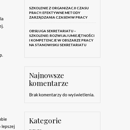
SZKOLENIE Z ORGANIZACJI CZASU
PRACY: EFEKTYWNE METODY
ZARZĄDZANIA CZASEM W PRACY
la
j.
OBSŁUGA SEKRETARIATU –
SZKOLENIE: ROZWIJAJ UMIEJĘTNOŚCI
I KOMPETENCJE W OBSZARZE PRACY
NA STANOWISKU SEKRETARIATU
p.
Najnowsze
komentarze
Brak komentarzy do wyświetlenia.
Kategorie
obie
 lepszej