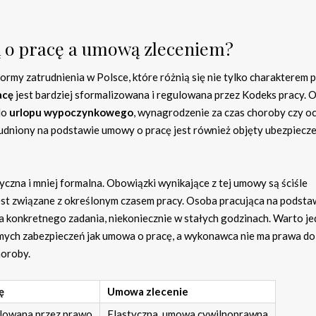
ą o pracę a umową zleceniem?
rmy zatrudnienia w Polsce, które różnią się nie tylko charakterem p
acę
jest bardziej sformalizowana i regulowana przez Kodeks pracy. 
do
urlopu wypoczynkowego
, wynagrodzenie za czas choroby czy o
rudniony na podstawie umowy o pracę jest również objęty ubezpiecz
tyczna i mniej formalna. Obowiązki wynikające z tej umowy są ściśle
jest związane z określonym czasem pracy. Osoba pracująca na podsta
konkretnego zadania, niekoniecznie w stałych godzinach. Warto je
amych zabezpieczeń jak umowa o pracę, a wykonawca nie ma prawa do
horoby.
ę
Umowa zlecenie
ulowana przez prawo
Elastyczna, umowa cywilnoprawna