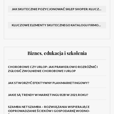
JAK SKUTECZNIE POZYCJONOWAĆ SKLEP SHOPER: KLUCZOWE KROKI I STRATEGIE
KLUCZOWE ELEMENTY SKUTECZNEGO KATALOGU FIRMOWEGO I BROSZURY
Biznes, edukacja i szkolenia
CHOROBOWE CZY URLOP: JAK PRAWIDŁOWO ROZRÓŻNIĆ I
ZGŁOSIĆ ZWOLNIENIE CHOROBOWE I URLOP
JAK STWORZYĆ EFEKTYWNY PLAN MARKETINGOWY?
JAKIE SĄ TRENDY W MARKETINGU B2B W 2021 ROKU?
SZAMBA NETSZAMBA – ROZWIĄZANIA WSPIERAJĄCE
ODPROWADZANIE ŚCIEKÓW I GOSPODARKĘ WODNO-