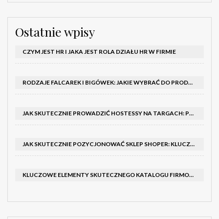
Ostatnie wpisy
CZYM JEST HR I JAKA JEST ROLA DZIAŁU HR W FIRMIE
RODZAJE FALCAREK I BIGÓWEK: JAKIE WYBRAĆ DO PRODUKCJI?
JAK SKUTECZNIE PROWADZIĆ HOSTESSY NA TARGACH: PORADNIK I SZKOLENIA
JAK SKUTECZNIE POZYCJONOWAĆ SKLEP SHOPER: KLUCZOWE KROKI I STRATEGIE
KLUCZOWE ELEMENTY SKUTECZNEGO KATALOGU FIRMOWEGO I BROSZURY