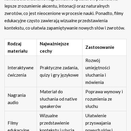
lepsze zrozumienie akcentu, intonacji oraz naturalnych
zwrotów, co jest nieocenione w procesie nauki. Ponadto, filmy
edukacyjne często zawierają wizualne przedstawienia
kontekstu, co ułatwia zapamiętywanie nowych słów i zwrotów.
Rodzaj
Najważniejsze
Zastosowanie
materiału
cechy
Rozwój
Interaktywne
Praktyczne zadania,
umiejętności
ćwiczenia
quizy i gry językowe
słuchania i
mówienia
Materiał do
Poprawa wymowy i
Nagrania
słuchania od native
rozumienia ze
audio
speakerów
słuchu
Wizualne
Ułatwienie
Filmy
przedstawienie
przyswajania
edukacyjne
kontekstu i użycia
nowych słów i