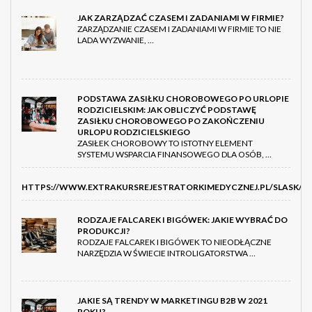
JAK ZARZĄDZAĆ CZASEM I ZADANIAMI W FIRMIE?
ZARZĄDZANIE CZASEM I ZADANIAMI W FIRMIE TO NIE
LADA WYZWANIE, …
PODSTAWA ZASIŁKU CHOROBOWEGO PO URLOPIE
RODZICIELSKIM: JAK OBLICZYĆ PODSTAWĘ
ZASIŁKU CHOROBOWEGO PO ZAKOŃCZENIU
URLOPU RODZICIELSKIEGO
ZASIŁEK CHOROBOWY TO ISTOTNY ELEMENT
SYSTEMU WSPARCIA FINANSOWEGO DLA OSÓB, …
HTTPS://WWW.EXTRAKURSREJESTRATORKIMEDYCZNEJ.PL/SLASK/
RODZAJE FALCAREK I BIGÓWEK: JAKIE WYBRAĆ DO
PRODUKCJI?
RODZAJE FALCAREK I BIGÓWEK TO NIEODŁĄCZNE
NARZĘDZIA W ŚWIECIE INTROLIGATORSTWA …
JAKIE SĄ TRENDY W MARKETINGU B2B W 2021
ROKU?