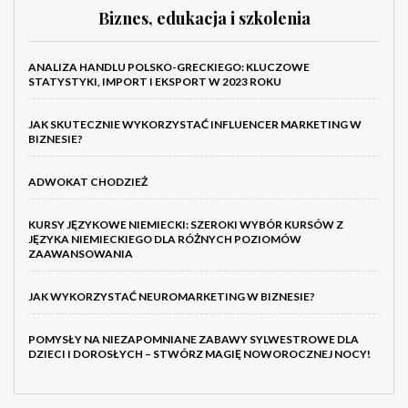
Biznes, edukacja i szkolenia
ANALIZA HANDLU POLSKO-GRECKIEGO: KLUCZOWE
STATYSTYKI, IMPORT I EKSPORT W 2023 ROKU
JAK SKUTECZNIE WYKORZYSTAĆ INFLUENCER MARKETING W
BIZNESIE?
ADWOKAT CHODZIEŻ
KURSY JĘZYKOWE NIEMIECKI: SZEROKI WYBÓR KURSÓW Z
JĘZYKA NIEMIECKIEGO DLA RÓŻNYCH POZIOMÓW
ZAAWANSOWANIA
JAK WYKORZYSTAĆ NEUROMARKETING W BIZNESIE?
POMYSŁY NA NIEZAPOMNIANE ZABAWY SYLWESTROWE DLA
DZIECI I DOROSŁYCH – STWÓRZ MAGIĘ NOWOROCZNEJ NOCY!