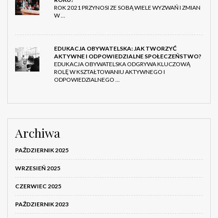
ROK 2021 PRZYNOSI ZE SOBĄ WIELE WYZWAŃ I ZMIAN
W …
EDUKACJA OBYWATELSKA: JAK TWORZYĆ
AKTYWNE I ODPOWIEDZIALNE SPOŁECZEŃSTWO?
EDUKACJA OBYWATELSKA ODGRYWA KLUCZOWĄ
ROLĘ W KSZTAŁTOWANIU AKTYWNEGO I
ODPOWIEDZIALNEGO …
Archiwa
PAŹDZIERNIK 2025
WRZESIEŃ 2025
CZERWIEC 2025
PAŹDZIERNIK 2023