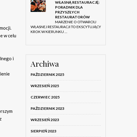
WŁASNĄ RESTAURACJĘ:
PORADNIK DLA
PRZYSZŁYCH
RESTAURATORÓW
MARZENIE O OTWARCIU
WŁASNEJ RESTAURACJI TO EKSCYTUJĄCY
mocji.
KROK W KIERUNKU …
e w celu
lnego i
Archiwa
ienie
PAŹDZIERNIK 2025
WRZESIEŃ 2025
CZERWIEC 2025
PAŹDZIERNIK 2023
zerszym
z
WRZESIEŃ 2023
SIERPIEŃ 2023