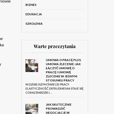
zniowie
BIZNES
EDUKACJA
SZKOLENIA
ne
uka
Warte przeczytania
UMOWA O PRACĘ PLUS
y
UMOWA ZLECENIE: JAK
ŁĄCZYĆ UMOWĘ O
PRACĘ I UMOWĘ
ZLECENIE W JEDNYM
STOSUNKU PRACY
W DZISIEJSZYM ŚWIECIE PRACY
ELASTYCZNOŚĆ ZATRUDNIENIA STAJE SIĘ
CORAZ BARDZIEJ …
JAK SKUTECZNIE
PROWADZIĆ
NEGOCJACJE W