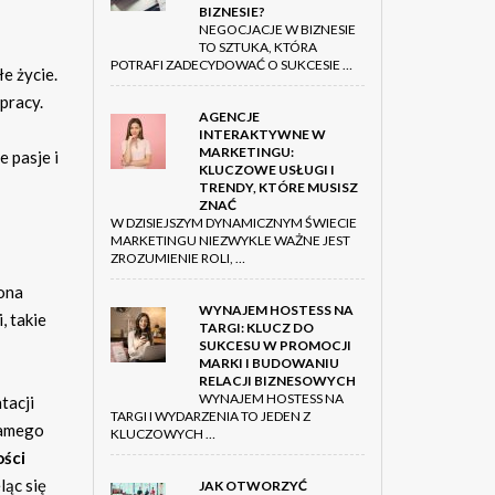
BIZNESIE?
NEGOCJACJE W BIZNESIE
TO SZTUKA, KTÓRA
POTRAFI ZADECYDOWAĆ O SUKCESIE …
e życie.
 pracy.
AGENCJE
INTERAKTYWNE W
MARKETINGU:
 pasje i
KLUCZOWE USŁUGI I
TRENDY, KTÓRE MUSISZ
ZNAĆ
W DZISIEJSZYM DYNAMICZNYM ŚWIECIE
MARKETINGU NIEZWYKLE WAŻNE JEST
ZROZUMIENIE ROLI, …
 ona
WYNAJEM HOSTESS NA
, takie
TARGI: KLUCZ DO
SUKCESU W PROMOCJI
MARKI I BUDOWANIU
RELACJI BIZNESOWYCH
WYNAJEM HOSTESS NA
tacji
TARGI I WYDARZENIA TO JEDEN Z
samego
KLUCZOWYCH …
ości
ląc się
JAK OTWORZYĆ