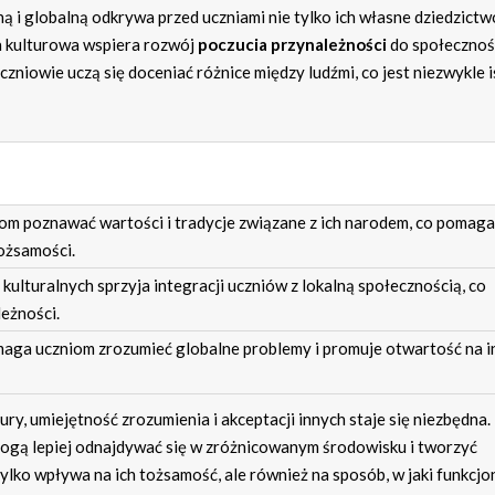
ą i globalną odkrywa przed uczniami nie tylko ich własne dziedzictwo
a kulturowa wspiera rozwój
poczucia przynależności
do społecznoś
uczniowie uczą się doceniać różnice między ludźmi, co jest niezwykle 
iom poznawać wartości i tradycje związane z ich narodem, co pomag
ożsamości.
ulturalnych sprzyja integracji uczniów z lokalną społecznością, co
eżności.
aga uczniom zrozumieć globalne problemy i promuje otwartość na i
ury, umiejętność zrozumienia i akceptacji innych staje się niezbędna.
mogą lepiej odnajdywać się w zróżnicowanym środowisku i tworzyć
tylko wpływa na ich tożsamość, ale również na sposób, w jaki funkcjo