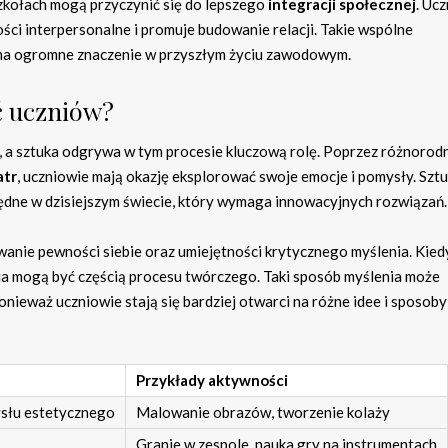
zkołach mogą przyczynić się do lepszego
integracji społecznej
. Uc
ści interpersonalne i promuje budowanie relacji. Takie wspólne
 ma ogromne znaczenie w przyszłym życiu zawodowym.
ć uczniów?
, a sztuka odgrywa w tym procesie kluczową rolę. Poprzez różnorod
atr
, uczniowie mają okazję eksplorować swoje emocje i pomysły. Szt
ędne w dzisiejszym świecie, który wymaga innowacyjnych rozwiązań.
anie pewności siebie oraz umiejętności krytycznego myślenia. Kied
nia mogą być częścią procesu twórczego. Taki sposób myślenia może
ieważ uczniowie stają się bardziej otwarci na różne idee i sposoby
Przykłady aktywności
ysłu estetycznego
Malowanie obrazów, tworzenie kolaży
Granie w zespole, nauka gry na instrumentach