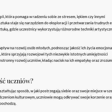
pii, która pomaga w radzeniu sobie ze stresem, lękiem czy innymi
tuka staje się narzędziem do eksploracji i przetwarzania trudnych e
tuką, gdzie uczestnicy wykorzystują różnorodne techniki artystyczn
pływ na rozwój osób młodych, podnosząc jakość ich życia emocjona
które sprzyjają rozwojowi tych niezwykle istotnych umiejętności
tronny rozwój uczniów, kładąc nacisk na ich empatykę oraz zrozum
ość uczniów?
ztałtując sposób, w jaki postrzegają siebie oraz swoje miejsce w s
dczeniom kulturowym, uczniowie mogą odkrywać swoje korzenie ora
d pochodzą.