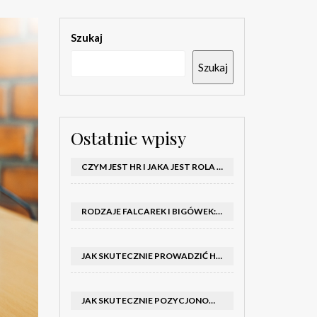
Szukaj
Szukaj
Ostatnie wpisy
CZYM JEST HR I JAKA JEST ROLA DZIAŁU HR W FIRMIE
RODZAJE FALCAREK I BIGÓWEK: JAKIE WYBRAĆ DO PRODUKCJI?
JAK SKUTECZNIE PROWADZIĆ HOSTESSY NA TARGACH: PORADNIK I SZKOLENIA
JAK SKUTECZNIE POZYCJONOWAĆ SKLEP SHOPER: KLUCZOWE KROKI I STRATEGIE