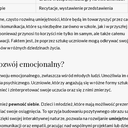
pie
Recytacje, wystawienie przedstawienia
ne, często rozwiną umiejętności, które będą im towarzyszyć przez cał
 i komunikacja, które są niezbędne zarówno w szkole, jak i w przyszłej
nieważ przynosi to korzyści nie tylko im samym, ale także całemu
wacji. Faktem jest, że poprzez sztukę uczniowie mogą odkrywać swoje
sów w różnych dziedzinach życia.
rozwój emocjonalny?
zwoju emocjonalnego, zwłaszcza wśród młodych ludzi. Umożliwia im
a psychicznego. Uczniowie, którzy angażują się w różne formy sztuki
ieć i zinterpretować swoje uczucia oraz się z nimi zmierzyć.
wnież
pewność siebie
. Dzieci i młodzież, które mają możliwość prezen
eniać swoje osiągnięcia. To sprzyja budowaniu pozytywnego obrazu 
 dzięki swojej interaktywnej naturze, pozwala na rozwijanie
umiejętn
komunikacji oraz empatii, pracując nad wspólnymi projektami lub dzie