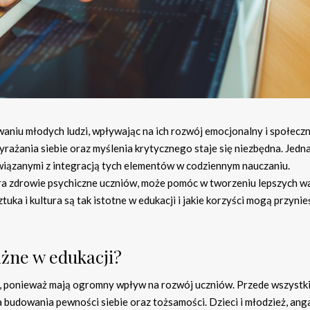
waniu młodych ludzi, wpływając na ich rozwój emocjonalny i społecz
rażania siebie oraz myślenia krytycznego staje się niezbędna. Jedn
związanymi z integracją tych elementów w codziennym nauczaniu.
iera zdrowie psychiczne uczniów, może pomóc w tworzeniu lepszych 
tuka i kultura są tak istotne w edukacji i jakie korzyści mogą przynie
ażne w edukacji?
i, ponieważ mają ogromny wpływ na rozwój uczniów. Przede wszystk
dla budowania pewności siebie oraz tożsamości. Dzieci i młodzież, ang