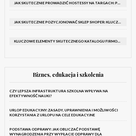
JAK SKUTECZNIE PROWADZIĆ HOSTESSY NA TARGACH: PORADNIK I SZKOLENIA
JAK SKUTECZNIE POZYCJONOWAĆ SKLEP SHOPER: KLUCZOWE KROKI I STRATEGIE
KLUCZOWE ELEMENTY SKUTECZNEGO KATALOGU FIRMOWEGO I BROSZURY
Biznes, edukacja i szkolenia
CZY LEPSZA INFRASTRUKTURA SZKOLNA WPŁYWA NA
EFEKTYWNOŚĆ NAUKI?
URLOP EDUKACYJNY: ZASADY, UPRAWNIENIA I MOŻLIWOŚCI
KORZYSTANIA Z URLOPU NA CELE EDUKACYJNE
PODSTAWA ODPRAWY: JAK OBLICZAĆ PODSTAWĘ
WYNAGRODZENIA PRZY WYPŁACIE ODPRAWY DLA