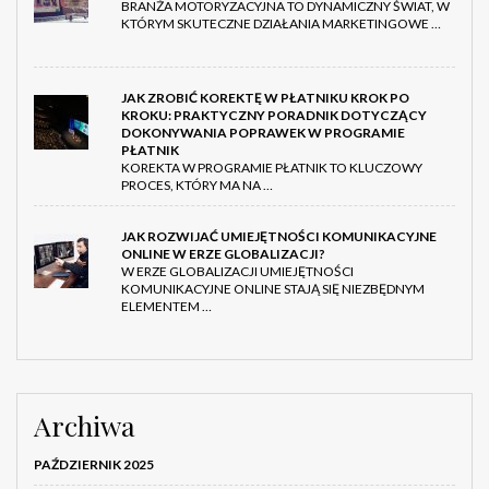
BRANŻA MOTORYZACYJNA TO DYNAMICZNY ŚWIAT, W
KTÓRYM SKUTECZNE DZIAŁANIA MARKETINGOWE …
JAK ZROBIĆ KOREKTĘ W PŁATNIKU KROK PO
KROKU: PRAKTYCZNY PORADNIK DOTYCZĄCY
DOKONYWANIA POPRAWEK W PROGRAMIE
PŁATNIK
KOREKTA W PROGRAMIE PŁATNIK TO KLUCZOWY
PROCES, KTÓRY MA NA …
JAK ROZWIJAĆ UMIEJĘTNOŚCI KOMUNIKACYJNE
ONLINE W ERZE GLOBALIZACJI?
W ERZE GLOBALIZACJI UMIEJĘTNOŚCI
KOMUNIKACYJNE ONLINE STAJĄ SIĘ NIEZBĘDNYM
ELEMENTEM …
Archiwa
PAŹDZIERNIK 2025