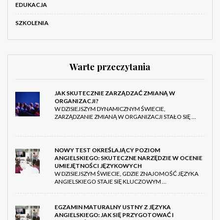
EDUKACJA
SZKOLENIA
Warte przeczytania
JAK SKUTECZNIE ZARZĄDZAĆ ZMIANĄ W
ORGANIZACJI?
W DZISIEJSZYM DYNAMICZNYM ŚWIECIE,
ZARZĄDZANIE ZMIANĄ W ORGANIZACJI STAŁO SIĘ …
NOWY TEST OKREŚLAJĄCY POZIOM
ANGIELSKIEGO: SKUTECZNE NARZĘDZIE W OCENIE
UMIEJĘTNOŚCI JĘZYKOWYCH
W DZISIEJSZYM ŚWIECIE, GDZIE ZNAJOMOŚĆ JĘZYKA
ANGIELSKIEGO STAJE SIĘ KLUCZOWYM …
EGZAMIN MATURALNY USTNY Z JĘZYKA
ANGIELSKIEGO: JAK SIĘ PRZYGOTOWAĆ I