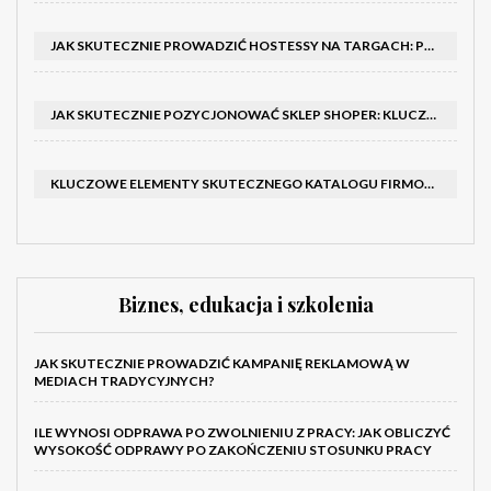
JAK SKUTECZNIE PROWADZIĆ HOSTESSY NA TARGACH: PORADNIK I SZKOLENIA
JAK SKUTECZNIE POZYCJONOWAĆ SKLEP SHOPER: KLUCZOWE KROKI I STRATEGIE
KLUCZOWE ELEMENTY SKUTECZNEGO KATALOGU FIRMOWEGO I BROSZURY
Biznes, edukacja i szkolenia
JAK SKUTECZNIE PROWADZIĆ KAMPANIĘ REKLAMOWĄ W
MEDIACH TRADYCYJNYCH?
ILE WYNOSI ODPRAWA PO ZWOLNIENIU Z PRACY: JAK OBLICZYĆ
WYSOKOŚĆ ODPRAWY PO ZAKOŃCZENIU STOSUNKU PRACY