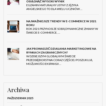
OSIĄGNĄĆ WYSOKI WYNIK
EGZAMIN MATURALNY USTNY Z JĘZYKA
ANGIELSKIEGO TO DLA WIELU UCZNIÓW …
NAJWAŻNIEJSZE TRENDY W E-COMMERCE W 2021
ROKU
ROK 2021 PRZYNOSI ZE SOBĄ DYNAMICZNE ZMIANY W
ŚWIECIE E-COMMERCE, …
JAK PROWADZIĆ DZIAŁANIA MARKETINGOWE NA
RYNKACH ZAGRANICZNYCH?
W DZISIEJSZYM GLOBALNYM ŚWIECIE
PRZEDSIĘBIORSTWA CORAZ CZĘŚCIEJ POSZUKUJĄ
MOŻLIWOŚCI EKSPANSJI …
Archiwa
PAŹDZIERNIK 2025