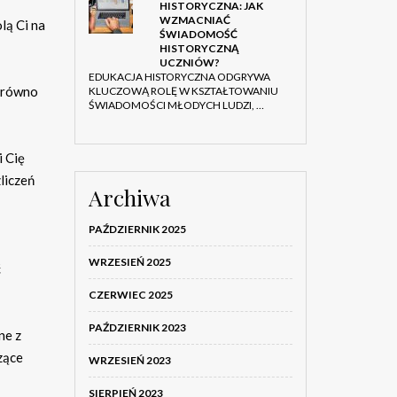
HISTORYCZNA: JAK
WZMACNIAĆ
lą Ci na
ŚWIADOMOŚĆ
HISTORYCZNĄ
UCZNIÓW?
EDUKACJA HISTORYCZNA ODGRYWA
zarówno
KLUCZOWĄ ROLĘ W KSZTAŁTOWANIU
ŚWIADOMOŚCI MŁODYCH LUDZI, …
 Cię
liczeń
Archiwa
PAŹDZIERNIK 2025
WRZESIEŃ 2025
ć
CZERWIEC 2025
PAŹDZIERNIK 2023
ne z
zące
WRZESIEŃ 2023
SIERPIEŃ 2023