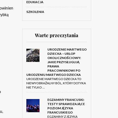
EDUKACJA
powinien
SZKOLENIA
zybką
Warte przeczytania
URODZENIE MARTWEGO
DZIECKA – URLOP
OKOLICZNOŚCIOWY:
JAKIE PRZYSŁUGUJĄ
PRAWA
PRACOWNIKOWI PO
URODZENIU MARTWEGO DZIECKA
URODZENIE MARTWEGO DZIECKA TO
NIEWYOBRAŻALNY BÓL, KTÓRY DOTYKA
NIE TYLKO …
a
EGZAMINY FRANCUSKI:
TESTY SPRAWDZAJĄCE
POZIOM JĘZYKA
u,
FRANCUSKIEGO
EGZAMINY Z JĘZYKA