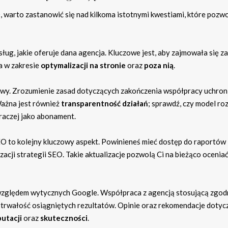
 warto zastanowić się nad kilkoma istotnymi kwestiami, które pozwo
sług, jakie oferuje dana agencja. Kluczowe jest, aby zajmowała się 
ia w zakresie
optymalizacji na stronie
oraz
poza nią
.
wy. Zrozumienie zasad dotyczących zakończenia współpracy uchroni
Ważna jest również
transparentność działań
; sprawdź, czy model roz
 raczej jako abonament.
 to kolejny kluczowy aspekt. Powinieneś mieć dostęp do raportów
cji strategii SEO. Takie aktualizacje pozwolą Ci na bieżąco ocenia
y względem wytycznych Google. Współpraca z agencją stosującą zgod
 trwałość osiągniętych rezultatów. Opinie oraz rekomendacje dotyc
putacji
oraz
skuteczności
.