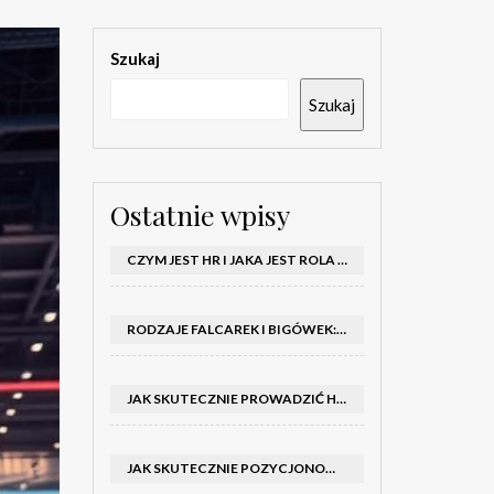
Szukaj
Szukaj
Ostatnie wpisy
CZYM JEST HR I JAKA JEST ROLA DZIAŁU HR W FIRMIE
RODZAJE FALCAREK I BIGÓWEK: JAKIE WYBRAĆ DO PRODUKCJI?
JAK SKUTECZNIE PROWADZIĆ HOSTESSY NA TARGACH: PORADNIK I SZKOLENIA
JAK SKUTECZNIE POZYCJONOWAĆ SKLEP SHOPER: KLUCZOWE KROKI I STRATEGIE