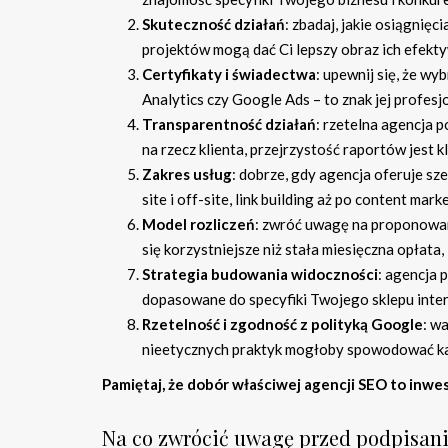
Skuteczność działań
: zbadaj, jakie osiągnięc
projektów mogą dać Ci lepszy obraz ich efekt
Certyfikaty i świadectwa
: upewnij się, że w
Analytics czy Google Ads – to znak jej profesj
Transparentność działań
: rzetelna agencja 
na rzecz klienta, przejrzystość raportów jest
Zakres usług
: dobrze, gdy agencja oferuje s
site i off-site, link building aż po content mark
Model rozliczeń
: zwróć uwagę na proponowan
się korzystniejsze niż stała miesięczna opłata,
Strategia budowania widoczności
: agencja 
dopasowane do specyfiki Twojego sklepu int
Rzetelność i zgodność z polityką Google
: w
nieetycznych praktyk mogłoby spowodować kar
Pamiętaj, że dobór właściwej agencji SEO to inw
Na co zwrócić uwagę przed podpisan