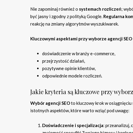
Nie zapominaj również o
systemach rozliczeń
; wyb
być jasny i zgodny z polityką Google.
Regularna ko
reakcję na zmiany algorytmów wyszukiwarek.
Kluczowymi aspektami przy wyborze agencji SEO 
doświadczenie w branży e-commerce,
przejrzystość działań,
pozytywne opinie klientów,
odpowiednie modele rozliczeń.
Jakie kryteria są kluczowe przy wybor
Wybór agencji SEO
to kluczowy krok w osiągnięciu
istotnych aspektów, które warto wziąć pod uwagę:
Doświadczenie i specjalizacja
: przeanalizuj,
znajomość specyfiki Twojego biznesu i konkuren