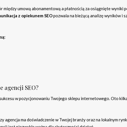
ór między umową abonamentową a płatnością za osiągnięte wyniki 
munikacja z opiekunem SEO
pozwala na bieżącą analizę wyników i s
są:
ze agencji SEO?
 sukcesu w pozycjonowaniu Twojego sklepu internetowego. Oto kilk
 czy agencja ma doświadczenie w Twojej branży oraz na lokalnym rynk
cji jest niezwykle ważna dla skuteczności działań,