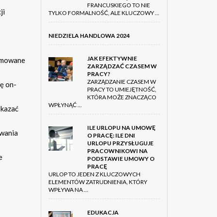
FRANCUSKIEGO TO NIE
ji
TYLKO FORMALNOŚĆ, ALE KLUCZOWY …
NIEDZIELA HANDLOWA 2024
JAK EFEKTYWNIE
ejmowane
ZARZĄDZAĆ CZASEM W
PRACY?
ZARZĄDZANIE CZASEM W
ję on-
PRACY TO UMIEJĘTNOŚĆ,
KTÓRA MOŻE ZNACZĄCO
WPŁYNĄĆ …
okazać
ILE URLOPU NA UMOWĘ
owania
O PRACĘ: ILE DNI
URLOPU PRZYSŁUGUJE
PRACOWNIKOWI NA
e
PODSTAWIE UMOWY O
PRACĘ
URLOP TO JEDEN Z KLUCZOWYCH
ELEMENTÓW ZATRUDNIENIA, KTÓRY
WPŁYWA NA …
EDUKACJA