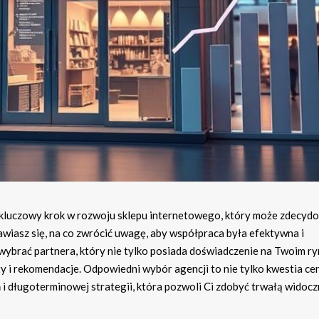
 kluczowy krok w rozwoju sklepu internetowego, który może zdecyd
awiasz się, na co zwrócić uwagę, aby współpraca była efektywna i
ybrać partnera, który nie tylko posiada doświadczenie na Twoim ryn
ty i rekomendacje. Odpowiedni wybór agencji to nie tylko kwestia cen
ń i długoterminowej strategii, która pozwoli Ci zdobyć trwałą widoc