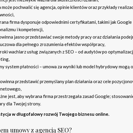
ia może pochwalić się agencja, opinie klientów oraz przykłady realizac
ywności,
ybrana firma dysponuje odpowiednimi certyfikatami, takimi jak Google
onalizmu i kompetencji,
powinna jasno przedstawiać swoje metody pracy oraz działania pod
 kluczowa dla pełnego zrozumienia efektów współpracy,
zeroki wachlarz usług związanych z SEO – od audytów po optymalizac
eting,
y system płatności – umowa za wyniki lub model hybrydowy mogą 
powinna przedstawić przemyślany plan działania oraz cele pozycjon
ernetowego,
ażne jest, aby wybrana firma przestrzegała zasad Google; stosowani
y dla Twojej strony.
estycja w długofalowy rozwój Twojego biznesu online.
iem umowy z agencją SEO?