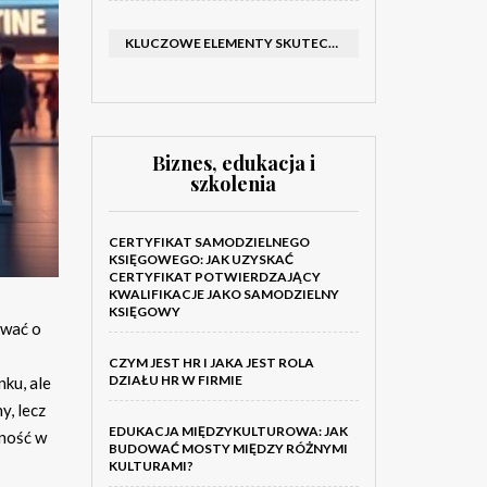
KLUCZOWE ELEMENTY SKUTECZNEGO KATALOGU FIRMOWEGO I BROSZURY
Biznes, edukacja i
szkolenia
CERTYFIKAT SAMODZIELNEGO
KSIĘGOWEGO: JAK UZYSKAĆ
CERTYFIKAT POTWIERDZAJĄCY
KWALIFIKACJE JAKO SAMODZIELNY
KSIĘGOWY
ować o
CZYM JEST HR I JAKA JEST ROLA
DZIAŁU HR W FIRMIE
ku, ale
y, lecz
EDUKACJA MIĘDZYKULTUROWA: JAK
zność w
BUDOWAĆ MOSTY MIĘDZY RÓŻNYMI
KULTURAMI?