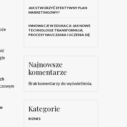
JAK STWORZYĆ EFEKTYWNY PLAN
MARKETINGOWY?
INNOWACJE W EDUKACJI: JAK NOWE
może
TECHNOLOGIE TRANSFORMUJĄ
PROCESY NAUCZANIA I UCZENIA SIĘ
nić
gle
Najnowsze
komentarze
ch
Brak komentarzy do wyświetlenia.
uczowym
Kategorie
 w
BIZNES