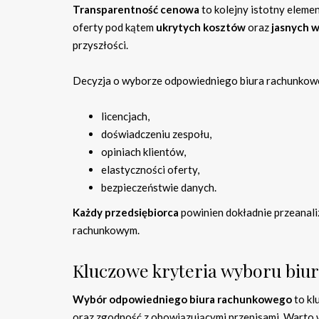
Transparentność cenowa
to kolejny istotny eleme
oferty pod kątem
ukrytych kosztów
oraz
jasnych 
przyszłości.
Decyzja o wyborze odpowiedniego biura rachunkoweg
licencjach,
doświadczeniu zespołu,
opiniach klientów,
elastyczności oferty,
bezpieczeństwie danych.
Każdy przedsiębiorca
powinien dokładnie przeanali
rachunkowym.
Kluczowe kryteria wyboru bi
Wybór odpowiedniego biura rachunkowego
to kl
oraz zgodność z obowiązującymi przepisami. Warto w