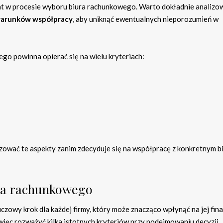
nt w procesie wyboru biura rachunkowego. Warto dokładnie analizo
warunków współpracy
, aby uniknąć ewentualnych nieporozumień w
o powinna opierać się na wielu kryteriach:
zować te aspekty zanim zdecyduje się na współpracę z konkretnym b
ura rachunkowego
uczowy krok dla każdej firmy, który może znacząco wpłynąć na jej fin
ięc rozważyć kilka istotnych kryteriów przy podejmowaniu decyzji.