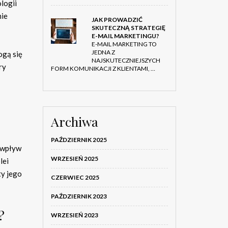
logii
nie
JAK PROWADZIĆ
SKUTECZNĄ STRATEGIĘ
E-MAIL MARKETINGU?
E-MAIL MARKETING TO
JEDNA Z
ogą się
NAJSKUTECZNIEJSZYCH
ry
FORM KOMUNIKACJI Z KLIENTAMI, …
Archiwa
PAŹDZIERNIK 2025
 wpływ
WRZESIEŃ 2025
lei
ty jego
CZERWIEC 2025
PAŹDZIERNIK 2023
?
WRZESIEŃ 2023