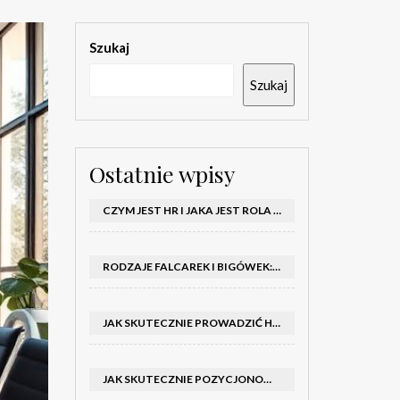
Szukaj
Szukaj
Ostatnie wpisy
CZYM JEST HR I JAKA JEST ROLA DZIAŁU HR W FIRMIE
RODZAJE FALCAREK I BIGÓWEK: JAKIE WYBRAĆ DO PRODUKCJI?
JAK SKUTECZNIE PROWADZIĆ HOSTESSY NA TARGACH: PORADNIK I SZKOLENIA
JAK SKUTECZNIE POZYCJONOWAĆ SKLEP SHOPER: KLUCZOWE KROKI I STRATEGIE