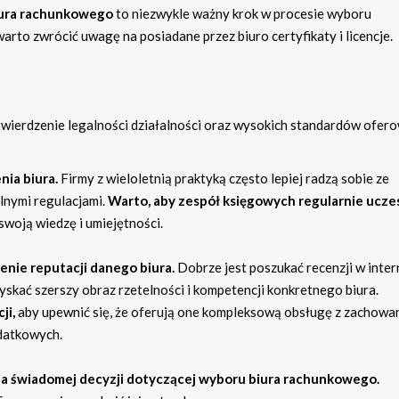
biura rachunkowego
to niezwykle ważny krok w procesie wyboru
rto zwrócić uwagę na posiadane przez biuro certyfikaty i licencje.
ierdzenie legalności działalności oraz wysokich standardów ofer
ia biura.
Firmy z wieloletnią praktyką często lepiej radzą sobie ze
lnymi regulacjami.
Warto, aby zespół księgowych regularnie ucze
woją wiedzę i umiejętności.
enie reputacji danego biura.
Dobrze jest poszukać recenzji w inter
yskać szerszy obraz rzetelności i kompetencji konkretnego biura.
ji,
aby upewnić się, że oferują one kompleksową obsługę z zachowa
datkowych.
ia świadomej decyzji dotyczącej wyboru biura rachunkowego.