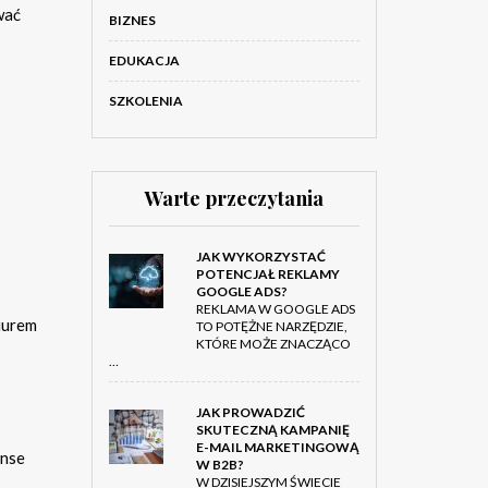
wać
BIZNES
EDUKACJA
SZKOLENIA
Warte przeczytania
JAK WYKORZYSTAĆ
POTENCJAŁ REKLAMY
GOOGLE ADS?
REKLAMA W GOOGLE ADS
iurem
TO POTĘŻNE NARZĘDZIE,
KTÓRE MOŻE ZNACZĄCO
…
JAK PROWADZIĆ
SKUTECZNĄ KAMPANIĘ
E-MAIL MARKETINGOWĄ
anse
W B2B?
W DZISIEJSZYM ŚWIECIE