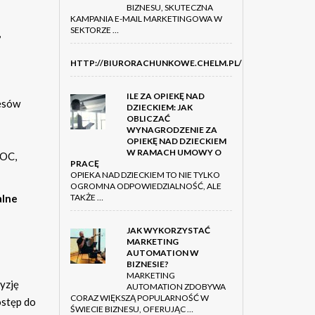
BIZNESU, SKUTECZNA
KAMPANIA E-MAIL MARKETINGOWA W
SEKTORZE …
,
HTTP://BIURORACHUNKOWE.CHELM.PL/OFERTA.HTML
ILE ZA OPIEKĘ NAD
cesów
DZIECKIEM: JAK
OBLICZAĆ
WYNAGRODZENIE ZA
OPIEKĘ NAD DZIECKIEM
W RAMACH UMOWY O
 OC,
PRACĘ
OPIEKA NAD DZIECKIEM TO NIE TYLKO
OGROMNA ODPOWIEDZIALNOŚĆ, ALE
alne
TAKŻE …
JAK WYKORZYSTAĆ
MARKETING
AUTOMATION W
BIZNESIE?
MARKETING
yzję
AUTOMATION ZDOBYWA
CORAZ WIĘKSZĄ POPULARNOŚĆ W
ostęp do
ŚWIECIE BIZNESU, OFERUJĄC …