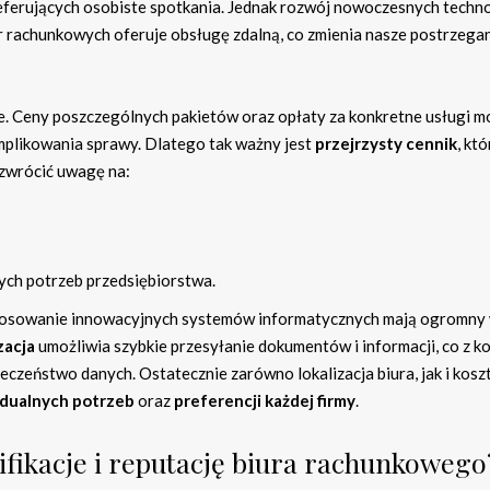
referujących osobiste spotkania. Jednak rozwój nowoczesnych techno
ur rachunkowych oferuje obsługę zdalną, co zmienia nasze postrzega
e. Ceny poszczególnych pakietów oraz opłaty za konkretne usługi m
omplikowania sprawy. Dlatego tak ważny jest
przejrzysty cennik
, któ
zwrócić uwagę na:
ych potrzeb przedsiębiorstwa.
tosowanie innowacyjnych systemów informatycznych mają ogromny
zacja
umożliwia szybkie przesyłanie dokumentów i informacji, co z ko
czeństwo danych. Ostatecznie zarówno lokalizacja biura, jak i kosz
dualnych potrzeb
oraz
preferencji każdej firmy
.
ifikacje i reputację biura rachunkowego