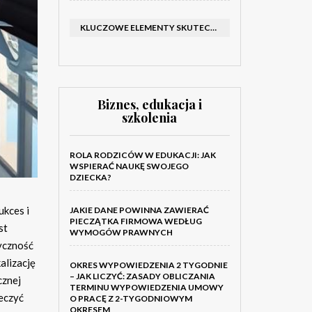
KLUCZOWE ELEMENTY SKUTECZNEGO KATALOGU FIRMOWEGO I BROSZURY
Biznes, edukacja i
szkolenia
ROLA RODZICÓW W EDUKACJI: JAK
WSPIERAĆ NAUKĘ SWOJEGO
DZIECKA?
ukces i
JAKIE DANE POWINNA ZAWIERAĆ
PIECZĄTKA FIRMOWA WEDŁUG
st
WYMOGÓW PRAWNYCH
tyczność
alizację
OKRES WYPOWIEDZENIA 2 TYGODNIE
– JAK LICZYĆ: ZASADY OBLICZANIA
cznej
TERMINU WYPOWIEDZENIA UMOWY
eczyć
O PRACĘ Z 2-TYGODNIOWYM
OKRESEM