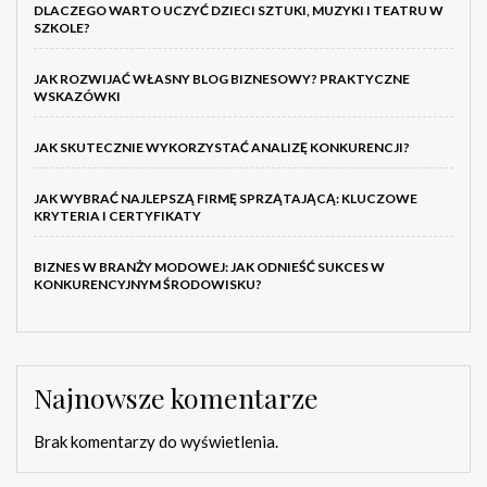
DLACZEGO WARTO UCZYĆ DZIECI SZTUKI, MUZYKI I TEATRU W
SZKOLE?
JAK ROZWIJAĆ WŁASNY BLOG BIZNESOWY? PRAKTYCZNE
WSKAZÓWKI
JAK SKUTECZNIE WYKORZYSTAĆ ANALIZĘ KONKURENCJI?
JAK WYBRAĆ NAJLEPSZĄ FIRMĘ SPRZĄTAJĄCĄ: KLUCZOWE
KRYTERIA I CERTYFIKATY
BIZNES W BRANŻY MODOWEJ: JAK ODNIEŚĆ SUKCES W
KONKURENCYJNYM ŚRODOWISKU?
Najnowsze komentarze
Brak komentarzy do wyświetlenia.