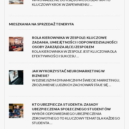
KLUCZOWY KROK W ZAPEWNIENIU …
MIESZKANIA NA SPRZEDAŻ TENERYFA
ROLA KIEROWNIKA W ZESPOLE: KLUCZOWE
ZADANIA, UMIEJĘTNOŚCI I ODPOWIEDZIALNOŚCI
OSOBY ZARZĄDZAJĄCEJ ZESPOŁEM
ROLA KIEROWNIKA W ZESPOLE JEST KLUCZOWA DLA
EFEKTYWNOŚCI I SUKCESU …
JAK WYKORZYSTAĆ NEUROMARKETING W
BIZNESIE?
W DZISIEJSZYM DYNAMICZNYM ŚWIECIE MARKETINGU,
ZROZUMIENIE LUDZKICH ZACHOWAŃ STAJE SIĘ …
KTO UBEZPIECZA STUDENTA: ZASADY
UBEZPIECZENIA SPOŁECZNEGO STUDENTÓW
WYBÓR ODPOWIEDNIEGO UBEZPIECZENIA
ZDROWOTNEGO TO KLUCZOWY TEMAT DLA KAŻDEGO
STUDENTA …