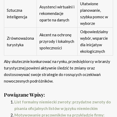
Ułatwione
Asystenci wirtualni i
Sztuczna
planowanie,
rekomendacje
inteligencja
szybka pomoc w
oparte na danych
wyborze
Odpowiedzialny
Akcent na ochronę
Zrównoważona
wybór, wsparcie
przyrody i lokalnych
turystyka
dla inicjatyw
społeczności
ekologicznych
Aby skutecznie konkurować na rynku, przedsiębiorcy w branży
turystycznej powinni aktywnie śledzić te zmiany oraz
dostosowywać swoje strategie do rosnących oczekiwań
nowoczesnych podróżników.
Powiązane Wpisy:
List formalny niemiecki zwroty: przydatne zwroty do
pisania oficjalnych listów w języku niemieckim
Motywowanie pracowników na przykładzie firmy: