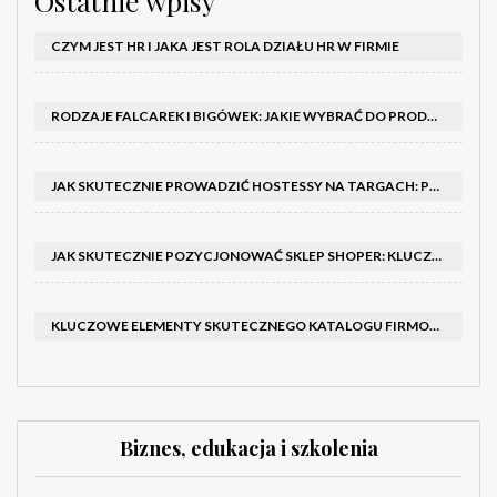
Ostatnie wpisy
CZYM JEST HR I JAKA JEST ROLA DZIAŁU HR W FIRMIE
RODZAJE FALCAREK I BIGÓWEK: JAKIE WYBRAĆ DO PRODUKCJI?
JAK SKUTECZNIE PROWADZIĆ HOSTESSY NA TARGACH: PORADNIK I SZKOLENIA
JAK SKUTECZNIE POZYCJONOWAĆ SKLEP SHOPER: KLUCZOWE KROKI I STRATEGIE
KLUCZOWE ELEMENTY SKUTECZNEGO KATALOGU FIRMOWEGO I BROSZURY
Biznes, edukacja i szkolenia