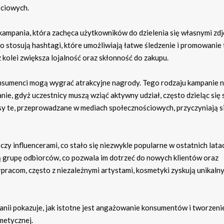
ściowych.
kampania, która zachęca użytkowników do dzielenia się własnymi zdj
to stosują hashtagi, które umożliwiają łatwe śledzenie i promowanie 
o z kolei zwiększa lojalność oraz skłonność do zakupu.
nsumenci mogą wygrać atrakcyjne nagrody. Tego rodzaju kampanie n
ie, gdyż uczestnicy muszą wziąć aktywny udział, często dzieląc się
sy te, przeprowadzane w mediach społecznościowych, przyczyniają s
zy influencerami, co stało się niezwykle popularne w ostatnich lata
żą grupę odbiorców, co pozwala im dotrzeć do nowych klientów oraz
pracom, często z niezależnymi artystami, kosmetyki zyskują unikaln
panii pokazuje, jak istotne jest angażowanie konsumentów i tworzeni
smetycznej.