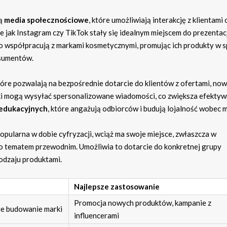
są
media społecznościowe
, które umożliwiają interakcję z klientami 
 jak Instagram czy TikTok stały się idealnym miejscem do prezentac
o współpracują z markami kosmetycznymi, promując ich produkty w 
nsumentów.
które pozwalają na bezpośrednie dotarcie do klientów z ofertami, no
arki mogą wysyłać spersonalizowane wiadomości, co zwiększa efekty
 edukacyjnych
, które angażują odbiorców i budują lojalność wobec m
pularna w dobie cyfryzacji, wciąż ma swoje miejsce, zwłaszcza w
to tematem przewodnim. Umożliwia to dotarcie do konkretnej grupy
odzaju produktami.
Najlepsze zastosowanie
Promocja nowych produktów, kampanie z
kie budowanie marki
influencerami