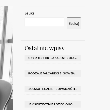
Szukaj
Szukaj
Ostatnie wpisy
CZYM JEST HR I JAKA JEST ROLA DZIAŁU HR W FIRMIE
RODZAJE FALCAREK I BIGÓWEK: JAKIE WYBRAĆ DO PRODUKCJI?
JAK SKUTECZNIE PROWADZIĆ HOSTESSY NA TARGACH: PORADNIK I SZKOLENIA
JAK SKUTECZNIE POZYCJONOWAĆ SKLEP SHOPER: KLUCZOWE KROKI I STRATEGIE