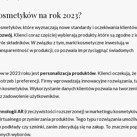
kosmetyków na rok 2023?
smetyków, które wyznaczają nowe standardy i oczekiwania klientów
ozwój
. Klienci coraz częściej wybierają produkty, które są zgodne z i
anie składników. W związku z tym, marki kosmetyczne inwestują w
ransparentność w produkcji, co pozwala im przyciągnąć świadomych
ów w 2023 roku jest
personalizacja produktów
. Klienci oczekują, że
trzeb i preferencji. Firmy wprowadzają innowacyjne rozwiązania, ta
ch kosmetyków. Wykorzystanie danych klientów pozwala na tworzeni
raz zadowolenie użytkowników.
hnologii AR
(rzeczywistości rozszerzonej) w marketingu kosmetykó
wirtualnego przymierzania produktów. Tego typu rozwiązania umożli
odkłady czy szminki, zanim zdecydują się na zakup. To znacznie po
ionych wyborów.