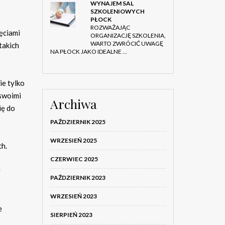
WYNAJEM SAL
SZKOLENIOWYCH
PŁOCK
ROZWAŻAJĄC
ęciami
ORGANIZACJĘ SZKOLENIA,
WARTO ZWRÓCIĆ UWAGĘ
takich
NA PŁOCK JAKO IDEALNE …
ie tylko
 swoimi
Archiwa
ię do
PAŹDZIERNIK 2025
WRZESIEŃ 2025
ch.
CZERWIEC 2025
y
PAŹDZIERNIK 2023
WRZESIEŃ 2023
e
SIERPIEŃ 2023