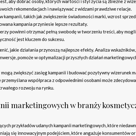
st, aby dobrać osoby, których wartości i styl życia są zbieżne z wiz
 swoich rekomendacjach i nawiązywać z widzami prawdziwe relacje.
 kampanii, takich jak zwiększenie świadomości marki, wzrost sprzed
owana kampania przyniesie lepsze rezultaty.
erzy powinni otrzymać pełną swobodę w tworzeniu treści, aby mogli
yczność jest kluczem do sukcesu.
ić, jakie działania przynoszą najlepsze efekty. Analiza wskaźników,
konwersje, pomoże w optymalizacji przyszłych działań marketingowyc
 mogą zwiększyć zasięg kampanii i budować pozytywny wizerunek ma
e przemyślana współpraca z odpowiednimi osobami może zdecydowa
otrwałego rozwoju na rynku.
anii marketingowych w branży kosmetyc
jących przykładów udanych kampanii marketingowych, które niedaw
żniają się innowacyjnym podejściem, które angażuje konsumentów o