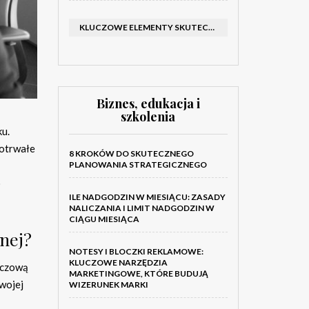
KLUCZOWE ELEMENTY SKUTECZNEGO KATALOGU FIRMOWEGO I BROSZURY
Biznes, edukacja i
szkolenia
ku.
gotrwałe
8 KROKÓW DO SKUTECZNEGO
PLANOWANIA STRATEGICZNEGO
o
ILE NADGODZIN W MIESIĄCU: ZASADY
NALICZANIA I LIMIT NADGODZIN W
CIĄGU MIESIĄCA
nej?
NOTESY I BLOCZKI REKLAMOWE:
KLUCZOWE NARZĘDZIA
uczową
MARKETINGOWE, KTÓRE BUDUJĄ
wojej
WIZERUNEK MARKI