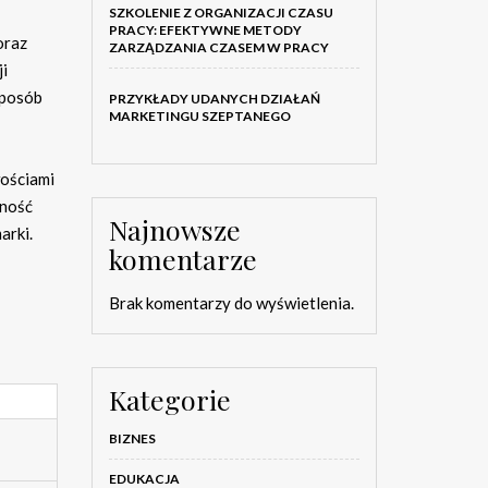
SZKOLENIE Z ORGANIZACJI CZASU
PRACY: EFEKTYWNE METODY
oraz
ZARZĄDZANIA CZASEM W PRACY
ji
sposób
PRZYKŁADY UDANYCH DZIAŁAŃ
MARKETINGU SZEPTANEGO
wościami
wność
Najnowsze
arki.
komentarze
Brak komentarzy do wyświetlenia.
Kategorie
BIZNES
EDUKACJA