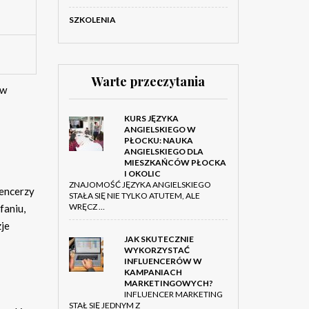
SZKOLENIA
Warte przeczytania
ów
KURS JĘZYKA
ANGIELSKIEGO W
PŁOCKU: NAUKA
ANGIELSKIEGO DLA
MIESZKAŃCÓW PŁOCKA
I OKOLIC
ZNAJOMOŚĆ JĘZYKA ANGIELSKIEGO
uencerzy
STAŁA SIĘ NIE TYLKO ATUTEM, ALE
WRĘCZ …
faniu,
zje
JAK SKUTECZNIE
WYKORZYSTAĆ
INFLUENCERÓW W
KAMPANIACH
MARKETINGOWYCH?
INFLUENCER MARKETING
STAŁ SIĘ JEDNYM Z