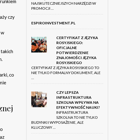
erunkiem
NAJSKUTECZNIEJSZYCH NARZĘDZI W
PROMOCJI …
aży czy
ESPIROINVESTMENT.PL
 w
CERTYFIKAT Z JĘZYKA
ROSYJSKIEGO:
OFICJALNE
 takich
POTWIERDZENIE
ZNAJOMOŚCI JĘZYKA
h.
ROSYJSKIEGO
CERTYFIKAT Z JĘZYKA ROSYJSKIEGO TO
NIE TYLKO FORMALNY DOKUMENT, ALE
rki, co
…
nie
CZY LEPSZA
INFRASTRUKTURA
SZKOLNA WPŁYWA NA
znej
EFEKTYWNOŚĆ NAUKI?
INFRASTRUKTURA
SZKOLNA TO NIE TYLKO
BUDYNKI I WYPOSAŻENIE, ALE
KLUCZOWY …
no
raz