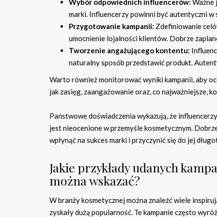
Wybór odpowiednich influencerów:
Ważne je
marki. Influencerzy powinni być autentyczni w
Przygotowanie kampanii:
Zdefiniowanie celów
umocnienie lojalności klientów. Dobrze zaplan
Tworzenie angażującego kontentu:
Influenc
naturalny sposób przedstawić produkt. Autent
Warto również monitorować wyniki kampanii, aby ocen
jak zasięg, zaangażowanie oraz, co najważniejsze, 
Państwowe doświadczenia wykazują, że influencerzy
jest nieocenione w przemyśle kosmetycznym. Dobrz
wpłynąć na sukces marki i przyczynić się do jej dług
Jakie przykłady udanych kamp
można wskazać?
W branży kosmetycznej można znaleźć wiele inspiru
zyskały dużą popularność. Te kampanie często wyró