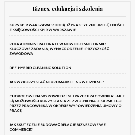
Biznes, edukacja i szkolenia
KURS KPIR WARSZAWA: ZDOBĄDŹ PRAKTYCZNE UMIEJĘTNOŚCI
Z KSIĘGOWOŚCI KPIR W WARSZAWIE
ROLA ADMINISTRATORA IT W NOWOCZESNEJ FIRMIE:
KLUCZOWE ZADANIA, WYNAGRODZENIE I PRZYSZŁOŚĆ
ZAWODOWA
DPF-HYBRID CLEANING SOLUTION
JAK WYKORZYSTAĆ NEUROMARKETING W BIZNESIE?
CHOROBOWE NA WYPOWIEDZENIU PRZEZ PRACOWNIKA: JAKIE
SĄ MOŻLIWOŚCI KORZYSTANIA ZE ZWOLNIENIA LEKARSKIEGO
PRZEZ PRACOWNIKA W OKRESIE WYPOWIEDZENIA UMOWY O
PRACĘ
JAK SKUTECZNIE BUDOWAĆ RELACJE BIZNESOWE W E-
COMMERCE?