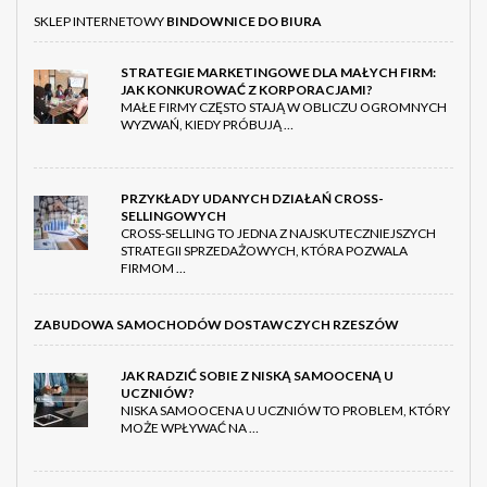
SKLEP INTERNETOWY
BINDOWNICE DO BIURA
STRATEGIE MARKETINGOWE DLA MAŁYCH FIRM:
JAK KONKUROWAĆ Z KORPORACJAMI?
MAŁE FIRMY CZĘSTO STAJĄ W OBLICZU OGROMNYCH
WYZWAŃ, KIEDY PRÓBUJĄ …
PRZYKŁADY UDANYCH DZIAŁAŃ CROSS-
SELLINGOWYCH
CROSS-SELLING TO JEDNA Z NAJSKUTECZNIEJSZYCH
STRATEGII SPRZEDAŻOWYCH, KTÓRA POZWALA
FIRMOM …
ZABUDOWA SAMOCHODÓW DOSTAWCZYCH RZESZÓW
JAK RADZIĆ SOBIE Z NISKĄ SAMOOCENĄ U
UCZNIÓW?
NISKA SAMOOCENA U UCZNIÓW TO PROBLEM, KTÓRY
MOŻE WPŁYWAĆ NA …