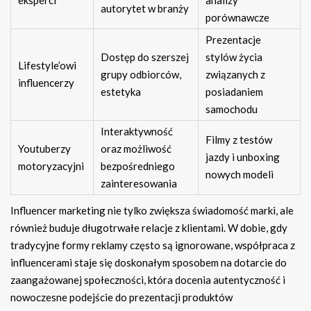
eksperci
analizy
autorytet w branży
porównawcze
Prezentacje
Dostęp do szerszej
stylów życia
Lifestyle’owi
grupy odbiorców,
związanych z
influencerzy
estetyka
posiadaniem
samochodu
Interaktywność
Filmy z testów
Youtuberzy
oraz możliwość
jazdy i unboxing
motoryzacyjni
bezpośredniego
nowych modeli
zainteresowania
Influencer marketing nie tylko zwiększa świadomość marki, ale
również buduje długotrwałe relacje z klientami. W dobie, gdy
tradycyjne formy reklamy często są ignorowane, współpraca z
influencerami staje się doskonałym sposobem na dotarcie do
zaangażowanej społeczności, która docenia autentyczność i
nowoczesne podejście do prezentacji produktów