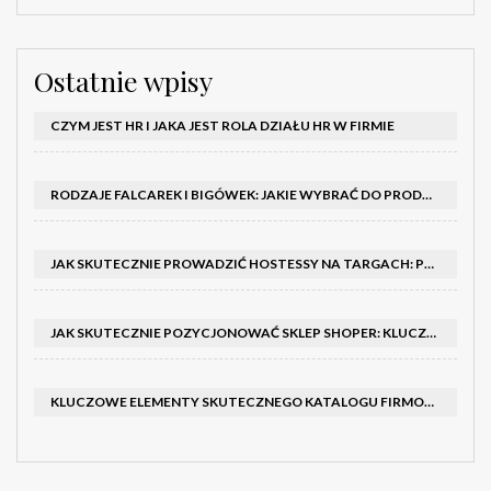
Ostatnie wpisy
CZYM JEST HR I JAKA JEST ROLA DZIAŁU HR W FIRMIE
RODZAJE FALCAREK I BIGÓWEK: JAKIE WYBRAĆ DO PRODUKCJI?
JAK SKUTECZNIE PROWADZIĆ HOSTESSY NA TARGACH: PORADNIK I SZKOLENIA
JAK SKUTECZNIE POZYCJONOWAĆ SKLEP SHOPER: KLUCZOWE KROKI I STRATEGIE
KLUCZOWE ELEMENTY SKUTECZNEGO KATALOGU FIRMOWEGO I BROSZURY