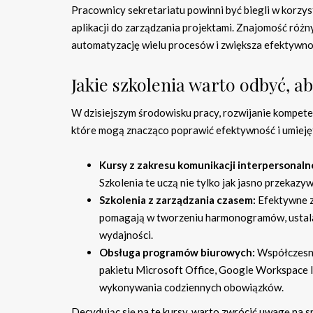
Pracownicy sekretariatu powinni być biegli w korzy
aplikacji do zarządzania projektami. Znajomość ró
automatyzację wielu procesów i zwiększa efektywno
Jakie szkolenia warto odbyć, 
W dzisiejszym środowisku pracy, rozwijanie kompetencj
które mogą znacząco poprawić efektywność i umiejętn
Kursy z zakresu komunikacji interpersonalne
Szkolenia te uczą nie tylko jak jasno przekazy
Szkolenia z zarządzania czasem:
Efektywne z
pomagają w tworzeniu harmonogramów, ustalan
wydajności.
Obsługa programów biurowych:
Współczesne 
pakietu Microsoft Office, Google Workspace 
wykonywania codziennych obowiązków.
Decydując się na te kursy, warto zwrócić uwagę na 