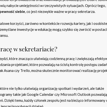
wią nabycie umiejętności w rzeczywistych sytuacjach. Oprócz tego,
pewność siebie
, co jest niezwykle ważne w pracy sekretarza.
owe korzyści, zarówno w kontekście rozwoju kariery, jak i osobist
emyślane inwestycje w edukację mogą szybko się zwrócić w postaci
wansu.
racę w sekretariacie?
zędzi, które znacząco ułatwiają codzienną pracę i zwiększają efekt
dzania projektami, które pozwalają na ścisłą kontrolę postępu zada
jak Asana czy Trello, można skutecznie monitorować realizację proj
tóre nie tylko ułatwiają organizację spotkań i wydarzeń, ale także
Programy takie jak Google Calendar czy Microsoft Outlook pozwalają
ń. Dzięki temu, każdy członek zespołu jest na bieżąco informowany 
epszej koordynacji działań.