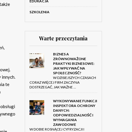
EDUKACJA
 także
SZKOLENIA
Warte przeczytania
eń,
BIZNES A
ZRÓWNOWAŻONE
PRAKTYKI BIZNESOWE:
JAK WPŁYWAĆ NA
rowej.
SPOŁECZNOŚĆ?
 innych.
W DZISIEJSZYCH CZASACH
CORAZ WIĘCEJ FIRM ZACZYNA
ia te
DOSTRZEGAĆ, JAK WAŻNE …
a
WYKONYWANIE FUNKCJI
INSPEKTORA OCHRONY
 obsługi
DANYCH:
ktywnego
ODPOWIEDZIALNOŚĆ I
WYMAGANIA
ZAWODOWE
W DOBIE ROSNĄCEJ CYFRYZACJI I
enie