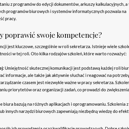
staniu z programów do edycji dokumentów, arkuszy kalkulacyjnych, a
żnych programów biurowych i systemów informatycznych pozwala na
ść pracy.
aby poprawić swoje kompetencje?
i jest kluczowe, szczególnie w roli sekretarza. Istnieje wiele szkol
ości w tej roli. Oto kilka rodzajów szkoleń, które warto rozważyć:
j:
Umiejętność skutecznej komunikacji jest podstawą każdej roli biu
wać informacje, ale także jak aktywnie słuchać i reagować na potrzeby
arządzanie czasem jest niezwykle ważne w pracy sekretarza. Szkolen
iu priorytetów oraz organizacji zadań, co prowadzi do zwiększeni
biura bazują na różnych aplikacjach i oprogramowaniu. Szkolenia z
lub innych narzędzi biurowych zapewniają niezbędną wiedzę do efe
sposób ich prowadzenia oraz kwalifikacje prowadzących. Dobre szkol