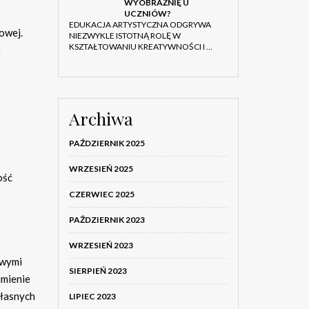
WYOBRAŹNIĘ U
UCZNIÓW?
EDUKACJA ARTYSTYCZNA ODGRYWA
owej.
NIEZWYKLE ISTOTNĄ ROLĘ W
KSZTAŁTOWANIU KREATYWNOŚCI I …
e
Archiwa
PAŹDZIERNIK 2025
WRZESIEŃ 2025
ość
CZERWIEC 2025
PAŹDZIERNIK 2023
WRZESIEŃ 2023
owymi
SIERPIEŃ 2023
umienie
własnych
LIPIEC 2023