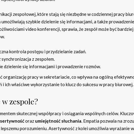
kacji zespołowej, które stają się niezbędne w codziennej pracy biur
 umożliwiają szybkie dzielenie się informacjami, a także prowadzeni
żliwościami video konferencji, sprawia, że zespół może być bardziej
ów.
czna kontrola postępu i przydzielanie zadań.
 synchronizacja z zespołem.
ie dzielenie się informacjami i prowadzenie rozmów.
ić organizację pracy w sekretariacie, co wpływa na ogólną efektywn
 i ich właściwe wykorzystanie to klucz do sukcesu w pracy biurowej.
 w zespole?
amentem skutecznej współpracy i osiągania wspólnych celów. Klucz
asertywność
oraz
umiejętność słuchania
. Empatia pozwala na zroz
ja lepszemu porozumieniu. Asertywność z kolei umożliwia wyrażanie 