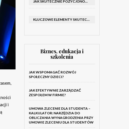
JAK SKUTECZNIE POZYCJONOWAĆ SKLEP SHOPER: KLUCZOWE KROKI I STRATEGIE
KLUCZOWE ELEMENTY SKUTECZNEGO KATALOGU FIRMOWEGO I BROSZURY
Biznes, edukacja i
szkolenia
JAK WSPOMAGAĆ ROZWÓJ
SPOŁECZNY DZIECI?
zasem,
JAK EFEKTYWNIE ZARZĄDZAĆ
ZESPOŁEM W FIRMIE?
tności
cji i
UMOWA ZLECENIE DLA STUDENTA –
są
KALKULATOR: NARZĘDZIA DO
OBLICZANIA WYNAGRODZENIA PRZY
UMOWIE ZLECENIU DLA STUDENTÓW