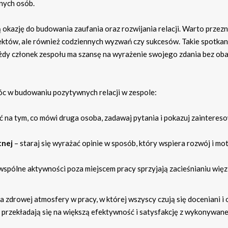
nnych osób.
okazję do budowania zaufania oraz rozwijania relacji. Warto przez
ektów, ale również codziennych wyzwań czy sukcesów. Takie spotkan
każdy członek zespołu ma szansę na wyrażenie swojego zdania bez ob
c w budowaniu pozytywnych relacji w zespole:
iać na tym, co mówi druga osoba, zadawaj pytania i pokazuj zainteres
tnej
– staraj się wyrażać opinie w sposób, który wspiera rozwój i mo
wspólne aktywności poza miejscem pracy sprzyjają zacieśnianiu więzi
a zdrowej atmosfery w pracy, w której wszyscy czują się doceniani i 
przekładają się na większą efektywność i satysfakcję z wykonywanej