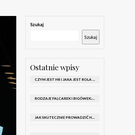
Szukaj
Szukaj
Ostatnie wpisy
CZYM JEST HR I JAKA JEST ROLA DZIAŁU HR W FIRMIE
RODZAJE FALCAREK I BIGÓWEK: JAKIE WYBRAĆ DO PRODUKCJI?
JAK SKUTECZNIE PROWADZIĆ HOSTESSY NA TARGACH: PORADNIK I SZKOLENIA