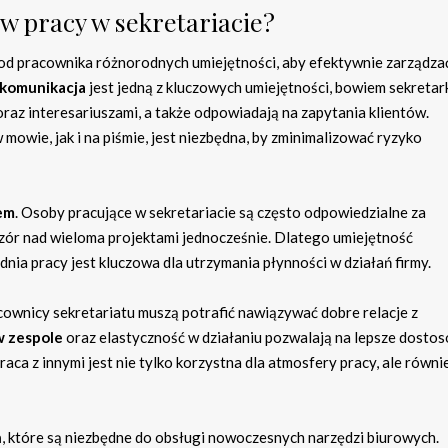
 w pracy w sekretariacie?
 od pracownika różnorodnych umiejętności, aby efektywnie zarządza
komunikacja
jest jedną z kluczowych umiejętności, bowiem sekretar
oraz interesariuszami, a także odpowiadają na zapytania klientów.
owie, jak i na piśmie, jest niezbędna, by zminimalizować ryzyko
em
. Osoby pracujące w sekretariacie są często odpowiedzialne za
zór nad wieloma projektami jednocześnie. Dlatego umiejętność
ia pracy jest kluczowa dla utrzymania płynności w działań firmy.
cownicy sekretariatu muszą potrafić nawiązywać dobre relacje z
w zespole
oraz elastyczność w działaniu pozwalają na lepsze dosto
raca z innymi jest nie tylko korzystna dla atmosfery pracy, ale równi
h
, które są niezbędne do obsługi nowoczesnych narzędzi biurowych.