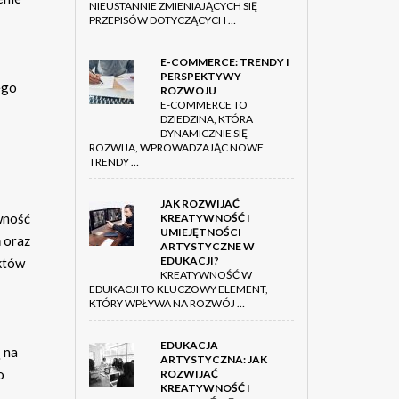
NIEUSTANNIE ZMIENIAJĄCYCH SIĘ
PRZEPISÓW DOTYCZĄCYCH …
E-COMMERCE: TRENDY I
PERSPEKTYWY
ego
ROZWOJU
E-COMMERCE TO
DZIEDZINA, KTÓRA
DYNAMICZNIE SIĘ
ROZWIJA, WPROWADZAJĄC NOWE
TRENDY …
JAK ROZWIJAĆ
ywność
KREATYWNOŚĆ I
UMIEJĘTNOŚCI
ń oraz
ARTYSTYCZNE W
EDUKACJI?
ektów
KREATYWNOŚĆ W
EDUKACJI TO KLUCZOWY ELEMENT,
KTÓRY WPŁYWA NA ROZWÓJ …
EDUKACJA
 na
ARTYSTYCZNA: JAK
o
ROZWIJAĆ
KREATYWNOŚĆ I