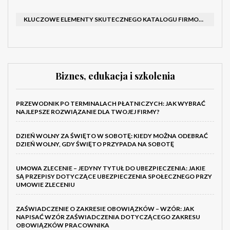
KLUCZOWE ELEMENTY SKUTECZNEGO KATALOGU FIRMOWEGO I BROSZURY
Biznes, edukacja i szkolenia
PRZEWODNIK PO TERMINALACH PŁATNICZYCH: JAK WYBRAĆ
NAJLEPSZE ROZWIĄZANIE DLA TWOJEJ FIRMY?
DZIEŃ WOLNY ZA ŚWIĘTO W SOBOTĘ: KIEDY MOŻNA ODEBRAĆ
DZIEŃ WOLNY, GDY ŚWIĘTO PRZYPADA NA SOBOTĘ
UMOWA ZLECENIE – JEDYNY TYTUŁ DO UBEZPIECZENIA: JAKIE
SĄ PRZEPISY DOTYCZĄCE UBEZPIECZENIA SPOŁECZNEGO PRZY
UMOWIE ZLECENIU
ZAŚWIADCZENIE O ZAKRESIE OBOWIĄZKÓW – WZÓR: JAK
NAPISAĆ WZÓR ZAŚWIADCZENIA DOTYCZĄCEGO ZAKRESU
OBOWIĄZKÓW PRACOWNIKA