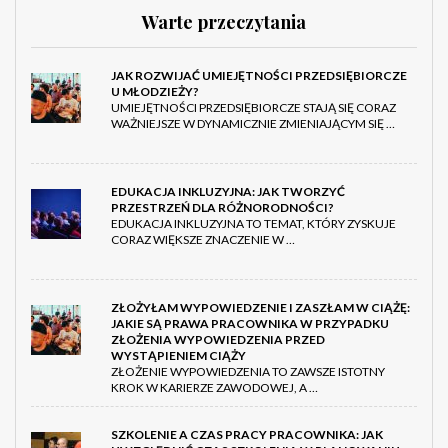
Warte przeczytania
JAK ROZWIJAĆ UMIEJĘTNOŚCI PRZEDSIĘBIORCZE
U MŁODZIEŻY?
UMIEJĘTNOŚCI PRZEDSIĘBIORCZE STAJĄ SIĘ CORAZ
WAŻNIEJSZE W DYNAMICZNIE ZMIENIAJĄCYM SIĘ …
EDUKACJA INKLUZYJNA: JAK TWORZYĆ
PRZESTRZEŃ DLA RÓŻNORODNOŚCI?
EDUKACJA INKLUZYJNA TO TEMAT, KTÓRY ZYSKUJE
CORAZ WIĘKSZE ZNACZENIE W …
ZŁOŻYŁAM WYPOWIEDZENIE I ZASZŁAM W CIĄŻĘ:
JAKIE SĄ PRAWA PRACOWNIKA W PRZYPADKU
ZŁOŻENIA WYPOWIEDZENIA PRZED
WYSTĄPIENIEM CIĄŻY
ZŁOŻENIE WYPOWIEDZENIA TO ZAWSZE ISTOTNY
KROK W KARIERZE ZAWODOWEJ, A …
SZKOLENIE A CZAS PRACY PRACOWNIKA: JAK