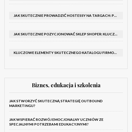
JAK SKUTECZNIE PROWADZIĆ HOSTESSY NA TARGACH: PORADNIK I SZKOLENIA
JAK SKUTECZNIE POZYCJONOWAĆ SKLEP SHOPER: KLUCZOWE KROKI I STRATEGIE
KLUCZOWE ELEMENTY SKUTECZNEGO KATALOGU FIRMOWEGO I BROSZURY
Biznes, edukacja i szkolenia
JAK STWORZYĆ SKUTECZNĄ STRATEGIĘ OUTBOUND
MARKETINGU?
JAK WSPIERAĆ ROZWÓJ EMOCJONALNY UCZNIÓW ZE
SPECJALNYMI POTRZEBAMI EDUKACYJNYMI?