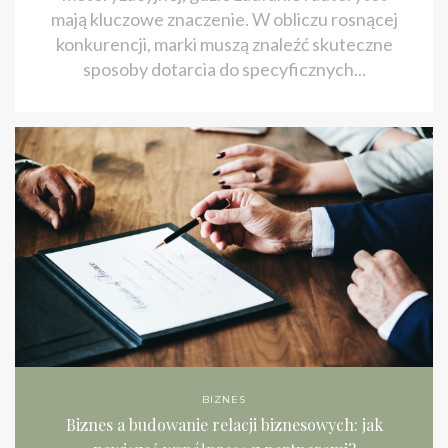
mają kluczowe znaczenie. W obliczu rosnącej
konkurencji, marki muszą znaleźć skuteczne
sposoby dotarcia do specyficznych...
BIZNES
Biznes a budowanie relacji biznesowych: jak