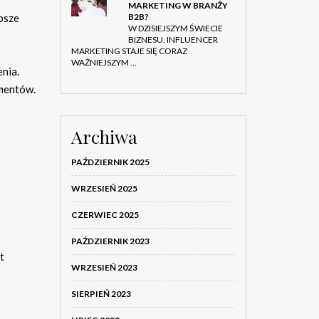
MARKETING W BRANŻY
B2B?
psze
W DZISIEJSZYM ŚWIECIE
BIZNESU, INFLUENCER
MARKETING STAJE SIĘ CORAZ
WAŻNIEJSZYM …
nia.
umentów.
Archiwa
PAŹDZIERNIK 2025
WRZESIEŃ 2025
CZERWIEC 2025
PAŹDZIERNIK 2023
t
WRZESIEŃ 2023
SIERPIEŃ 2023