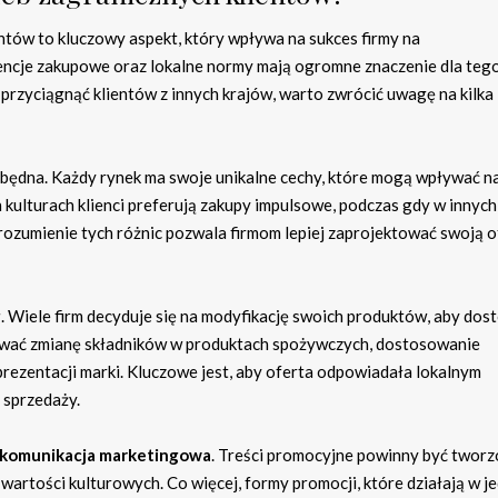
tów to kluczowy aspekt, który wpływa na sukces firmy na
ncje zakupowe oraz lokalne normy mają ogromne znaczenie dla tego
e przyciągnąć klientów z innych krajów, warto zwrócić uwagę na kilka
zbędna. Każdy rynek ma swoje unikalne cechy, które mogą wpływać n
kulturach klienci preferują zakupy impulsowe, podczas gdy w innych
ozumienie tych różnic pozwala firmom lepiej zaprojektować swoją of
g
. Wiele firm decyduje się na modyfikację swoich produktów, aby do
mować zmianę składników w produktach spożywczych, dostosowanie
ezentacji marki. Kluczowe jest, aby oferta odpowiadała lokalnym
 sprzedaży.
komunikacja marketingowa
. Treści promocyjne powinny być tworz
artości kulturowych. Co więcej, formy promocji, które działają w j