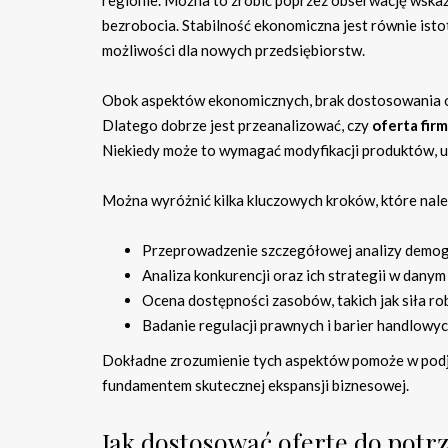
regionie. Można to zrobić poprzez obserwację wskaź
bezrobocia. Stabilność ekonomiczna jest równie ist
możliwości dla nowych przedsiębiorstw.
Obok aspektów ekonomicznych, brak dostosowania o
Dlatego dobrze jest przeanalizować, czy
oferta fir
Niekiedy może to wymagać modyfikacji produktów, u
Można wyróżnić kilka kluczowych kroków, które nal
Przeprowadzenie szczegółowej analizy demogra
Analiza konkurencji oraz ich strategii w danym
Ocena dostępności zasobów, takich jak siła rob
Badanie regulacji prawnych i barier handlowy
Dokładne zrozumienie tych aspektów pomoże w podję
fundamentem skutecznej ekspansji biznesowej.
Jak dostosować ofertę do potr