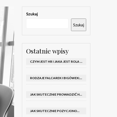
Szukaj
Szukaj
Ostatnie wpisy
CZYM JEST HR I JAKA JEST ROLA DZIAŁU HR W FIRMIE
RODZAJE FALCAREK I BIGÓWEK: JAKIE WYBRAĆ DO PRODUKCJI?
JAK SKUTECZNIE PROWADZIĆ HOSTESSY NA TARGACH: PORADNIK I SZKOLENIA
JAK SKUTECZNIE POZYCJONOWAĆ SKLEP SHOPER: KLUCZOWE KROKI I STRATEGIE