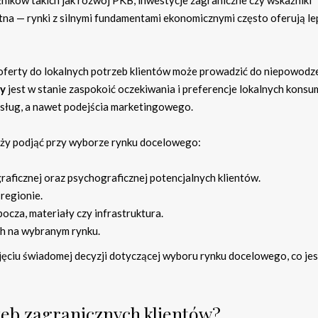
ników takich jak rozwój PKB, inwestycje zagraniczne czy wskaźniki
otna — rynki z silnymi fundamentami ekonomicznymi często oferują le
ferty do lokalnych potrzeb klientów może prowadzić do niepowodze
my
jest w stanie zaspokoić oczekiwania i preferencje lokalnych kons
sług, a nawet podejścia marketingowego.
eży podjąć przy wyborze rynku docelowego:
ficznej oraz psychograficznej potencjalnych klientów.
 regionie.
ocza, materiały czy infrastruktura.
ch na wybranym rynku.
ciu świadomej decyzji dotyczącej wyboru rynku docelowego, co jes
zeb zagranicznych klientów?