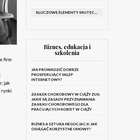
KLUCZOWE ELEMENTY SKUTECZNEGO KATALOGU FIRMOWEGO I BROSZURY
Biznes, edukacja i
szkolenia
e firm
JAK PROWADZIĆ DOBRZE
PROSPERUJĄCY SKLEP
ć
INTERNETOWY?
: jak
 rynki
ZASIŁEK CHOROBOWY W CIĄŻY ZUS:
JAKIE SĄ ZASADY PRZYZNAWANIA
ZASIŁKU CHOROBOWEGO DLA
PRACUJĄCYCH KOBIET W CIĄŻY
BIZNES A SZTUKA NEGOCJACJI: JAK
i
OSIĄGAĆ KORZYSTNE UMOWY?