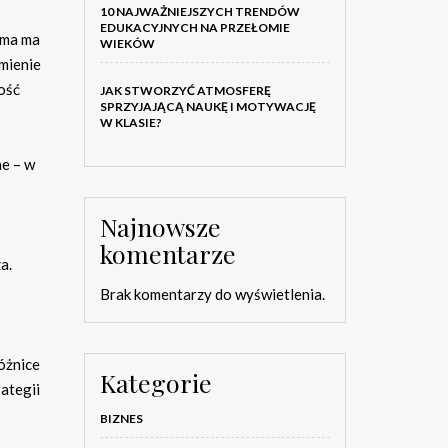
10 NAJWAŻNIEJSZYCH TRENDÓW
EDUKACYJNYCH NA PRZEŁOMIE
irma ma
WIEKÓW
mienie
ość
JAK STWORZYĆ ATMOSFERĘ
SPRZYJAJĄCĄ NAUKĘ I MOTYWACJĘ
W KLASIE?
ne – w
Najnowsze
komentarze
a.
Brak komentarzy do wyświetlenia.
óżnice
Kategorie
ategii
BIZNES