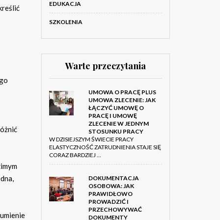
EDUKACJA
reślić
SZKOLENIA
Warte przeczytania
ego
UMOWA O PRACĘ PLUS
UMOWA ZLECENIE: JAK
ŁĄCZYĆ UMOWĘ O
PRACĘ I UMOWĘ
ZLECENIE W JEDNYM
różnić
STOSUNKU PRACY
W DZISIEJSZYM ŚWIECIE PRACY
ELASTYCZNOŚĆ ZATRUDNIENIA STAJE SIĘ
CORAZ BARDZIEJ …
dzimym
ędna,
DOKUMENTACJA
OSOBOWA: JAK
PRAWIDŁOWO
PROWADZIĆ I
PRZECHOWYWAĆ
zumienie
DOKUMENTY