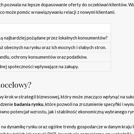
ych pozwala na lepsze dopasowanie oferty do oczekiwań klientów. W
 co może pomóc w nawiązywaniu relacji z nowymi klientami.
 są najbardziej pożądane przez lokalnych konsumentów?
uż obecnych na rynku oraz ich mocnych i słabych stron.
andlu, ochrony konsumentów oraz podatków.
lnej społeczności wpływające na zakupy.
docelowy?
krok w strategii biznesowej, który może znacząco wpłynąć na suk
adzenie
badania rynku
, które pozwoli na zrozumienie specyfiki i wy
ówno potencjał wzrostu, jak i stabilność ekonomiczną wybranego ryn
 na dynamikę rynku oraz ogólne trendy gospodarcze w danym kraju 