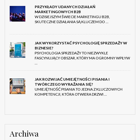
PRZYKŁADY UDANYCH DZIAŁAŃ
MARKETINGOWYCH B2B
W DZISIEJSZYM ŚWIECIE MARKETINGU B2B,
SKUTECZNE DZIAŁANIA SĄ KLUCZEM DO …
JAK WYKORZYSTAĆ PSYCHOLOGIĘ SPRZEDAŻY W
BIZNESIE?
PSYCHOLOGIA SPRZEDAŻY TO NIEZWYKLE
FASCYNUJĄCY OBSZAR, KTÓRY MA OGROMNY WPŁYW
…
JAK ROZWIJAĆ UMIEJĘTNOŚCI PISANIA I
TWÓRCZEGO WYRAŻANIA SIĘ?
UMIEJĘTNOŚĆ PISANIA TO JEDNA Z KLUCZOWYCH
KOMPETENCJI, KTÓRA OTWIERA DRZWI …
Archiwa