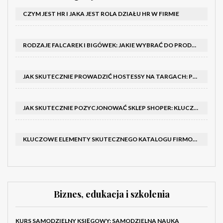
CZYM JEST HR I JAKA JEST ROLA DZIAŁU HR W FIRMIE
RODZAJE FALCAREK I BIGÓWEK: JAKIE WYBRAĆ DO PRODUKCJI?
JAK SKUTECZNIE PROWADZIĆ HOSTESSY NA TARGACH: PORADNIK I SZKOLENIA
JAK SKUTECZNIE POZYCJONOWAĆ SKLEP SHOPER: KLUCZOWE KROKI I STRATEGIE
KLUCZOWE ELEMENTY SKUTECZNEGO KATALOGU FIRMOWEGO I BROSZURY
Biznes, edukacja i szkolenia
KURS SAMODZIELNY KSIĘGOWY: SAMODZIELNA NAUKA