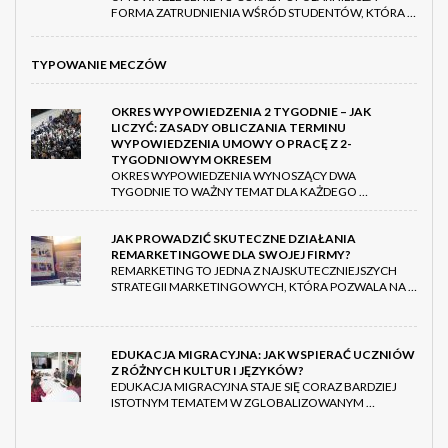
FORMA ZATRUDNIENIA WŚRÓD STUDENTÓW, KTÓRA …
TYPOWANIE MECZÓW
OKRES WYPOWIEDZENIA 2 TYGODNIE – JAK
LICZYĆ: ZASADY OBLICZANIA TERMINU
WYPOWIEDZENIA UMOWY O PRACĘ Z 2-
TYGODNIOWYM OKRESEM
OKRES WYPOWIEDZENIA WYNOSZĄCY DWA
TYGODNIE TO WAŻNY TEMAT DLA KAŻDEGO …
JAK PROWADZIĆ SKUTECZNE DZIAŁANIA
REMARKETINGOWE DLA SWOJEJ FIRMY?
REMARKETING TO JEDNA Z NAJSKUTECZNIEJSZYCH
STRATEGII MARKETINGOWYCH, KTÓRA POZWALA NA …
EDUKACJA MIGRACYJNA: JAK WSPIERAĆ UCZNIÓW
Z RÓŻNYCH KULTUR I JĘZYKÓW?
EDUKACJA MIGRACYJNA STAJE SIĘ CORAZ BARDZIEJ
ISTOTNYM TEMATEM W ZGLOBALIZOWANYM …