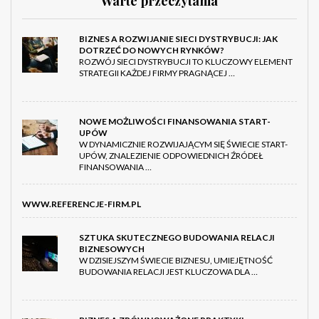
Warte przeczytania
BIZNES A ROZWIJANIE SIECI DYSTRYBUCJI: JAK
DOTRZEĆ DO NOWYCH RYNKÓW?
ROZWÓJ SIECI DYSTRYBUCJI TO KLUCZOWY ELEMENT
STRATEGII KAŻDEJ FIRMY PRAGNĄCEJ …
NOWE MOŻLIWOŚCI FINANSOWANIA START-
UPÓW
W DYNAMICZNIE ROZWIJAJĄCYM SIĘ ŚWIECIE START-
UPÓW, ZNALEZIENIE ODPOWIEDNICH ŹRÓDEŁ
FINANSOWANIA …
WWW.REFERENCJE-FIRM.PL
SZTUKA SKUTECZNEGO BUDOWANIA RELACJI
BIZNESOWYCH
W DZISIEJSZYM ŚWIECIE BIZNESU, UMIEJĘTNOŚĆ
BUDOWANIA RELACJI JEST KLUCZOWA DLA …