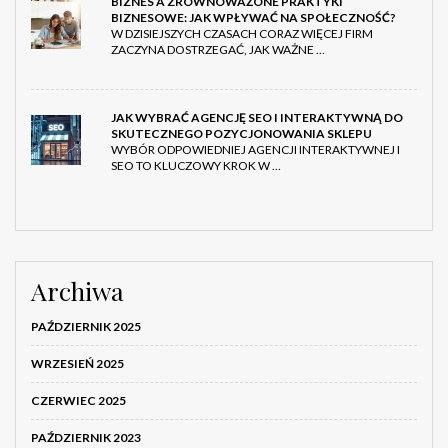
BIZNES A ZRÓWNOWAŻONE PRAKTYKI
BIZNESOWE: JAK WPŁYWAĆ NA SPOŁECZNOŚĆ?
W DZISIEJSZYCH CZASACH CORAZ WIĘCEJ FIRM
ZACZYNA DOSTRZEGAĆ, JAK WAŻNE …
JAK WYBRAĆ AGENCJĘ SEO I INTERAKTYWNĄ DO
SKUTECZNEGO POZYCJONOWANIA SKLEPU
WYBÓR ODPOWIEDNIEJ AGENCJI INTERAKTYWNEJ I
SEO TO KLUCZOWY KROK W …
Archiwa
PAŹDZIERNIK 2025
WRZESIEŃ 2025
CZERWIEC 2025
PAŹDZIERNIK 2023