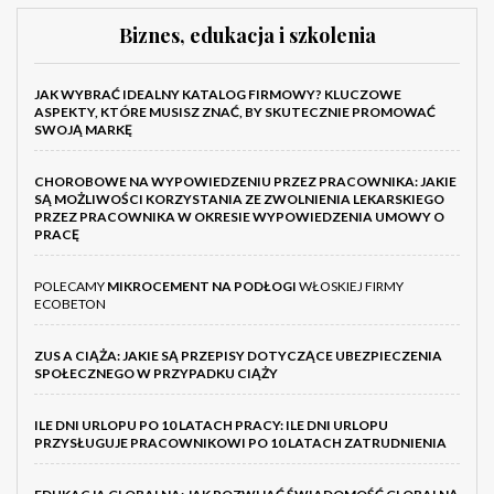
Biznes, edukacja i szkolenia
JAK WYBRAĆ IDEALNY KATALOG FIRMOWY? KLUCZOWE
ASPEKTY, KTÓRE MUSISZ ZNAĆ, BY SKUTECZNIE PROMOWAĆ
SWOJĄ MARKĘ
CHOROBOWE NA WYPOWIEDZENIU PRZEZ PRACOWNIKA: JAKIE
SĄ MOŻLIWOŚCI KORZYSTANIA ZE ZWOLNIENIA LEKARSKIEGO
PRZEZ PRACOWNIKA W OKRESIE WYPOWIEDZENIA UMOWY O
PRACĘ
POLECAMY
MIKROCEMENT NA PODŁOGI
WŁOSKIEJ FIRMY
ECOBETON
ZUS A CIĄŻA: JAKIE SĄ PRZEPISY DOTYCZĄCE UBEZPIECZENIA
SPOŁECZNEGO W PRZYPADKU CIĄŻY
ILE DNI URLOPU PO 10 LATACH PRACY: ILE DNI URLOPU
PRZYSŁUGUJE PRACOWNIKOWI PO 10 LATACH ZATRUDNIENIA