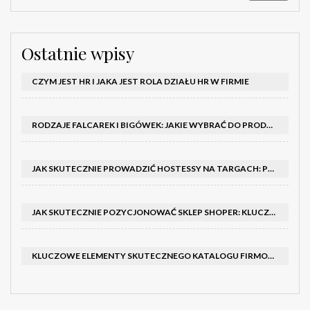
Ostatnie wpisy
CZYM JEST HR I JAKA JEST ROLA DZIAŁU HR W FIRMIE
RODZAJE FALCAREK I BIGÓWEK: JAKIE WYBRAĆ DO PRODUKCJI?
JAK SKUTECZNIE PROWADZIĆ HOSTESSY NA TARGACH: PORADNIK I SZKOLENIA
JAK SKUTECZNIE POZYCJONOWAĆ SKLEP SHOPER: KLUCZOWE KROKI I STRATEGIE
KLUCZOWE ELEMENTY SKUTECZNEGO KATALOGU FIRMOWEGO I BROSZURY