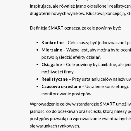
inspirujące, ale również jasno określone i realistyc
długoterminowych wyników. Kluczową koncepcją, któ
Definicja SMART oznacza, że cele powinny być:
Konkretne
– Cele muszą być jednoznaczne i pre
Mierzalne
– Ważne jest, aby można było oceni
pozwolą śledzić efekty działań.
Osiągalne
– Cele powinny być ambitne, ale je
możliwości firmy.
Realistyczne
– Przy ustalaniu celów należy u
Czasowo określone
– Ustalenie konkretnego t
monitorowanie postępów.
Wprowadzenie celów w standardzie SMART umożliwia 
jasność, co do oczekiwań oraz ścieżki, którą należy
postępów pozwolą na wprowadzanie ewentualnych kor
się warunkach rynkowych.