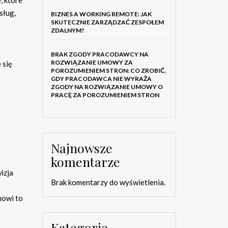
sług,
BIZNES A WORKING REMOTE: JAK
SKUTECZNIE ZARZĄDZAĆ ZESPOŁEM
ZDALNYM?
BRAK ZGODY PRACODAWCY NA
ROZWIĄZANIE UMOWY ZA
 się
POROZUMIENIEM STRON: CO ZROBIĆ,
GDY PRACODAWCA NIE WYRAŻA
ZGODY NA ROZWIĄZANIE UMOWY O
PRACĘ ZA POROZUMIENIEM STRON
Najnowsze
komentarze
izja
Brak komentarzy do wyświetlenia.
nowi to
Kategorie