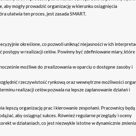
zne, aby mogły prowadzić organizację w kierunku osiągnięcia
ra ułatwia ten proces, jest zasada SMART.
cyzyjnie określone, co pozwoli uniknąć niejasności w ich interpretac
ć postępy w realizacji celów. Powinny być zdefiniowane miary, które
dnocześnie możliwe do zrealizowania w oparciu o dostępne zasoby i
względnić rzeczywistość rynkową oraz wewnętrzne możliwości organi
erminu realizacji celów pozwala na lepsze zaplanowanie działań i
lepszą organizację prac i kierowanie zespołami. Pracownicy będą 
 podążać, aby osiągnąć sukces. Również regularne przeglądy i oceny
ekt w działaniach, co jest niezwykle istotne w dynamicznie zmieni