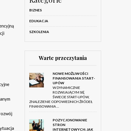
BIZNES
EDUKACJA
encyjną
SZKOLENIA
cji
Warte przeczytania
NOWE MOŻLIWOŚCI
FINANSOWANIA START-
UPÓW
cyjne
W DYNAMICZNIE
ROZWIJAJĄCYM SIĘ
ŚWIECIE START-UPÓW,
 danym
ZNALEZIENIE ODPOWIEDNICH ŹRÓDEŁ
FINANSOWANIA …
 rozwój
POZYCJONOWANIE
STRON
sytuacja
INTERNETOWYCH: JAK