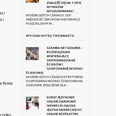
ZNALEŹĆ SIĘ NA TOPIE
WYNIKÓW
WYSZUKIWANIA?
i i
W DZISIEJSZYCH CZASACH, GDY
i i
WIĘKSZOŚĆ ZAKUPÓW I INFORMACJI
POSZUKUJEMY W …
WYCENA HOTELI TRÓJMIASTO
SZAMBA NETSZAMBA –
ROZWIĄZANIA
WSPIERAJĄCE
ODPROWADZANIE
ŚCIEKÓW I
GOSPODARKĘ WODNO-
ŚCIEKOWĄ
W DZISIEJSZYCH CZASACH EFEKTYWNA
GOSPODARKA WODNO-ŚCIEKOWA MA
e firmie
OGROMNE ZNACZENIE DLA …
KURSY JĘZYKOWE
ONLINE DARMOWE
NIEMIECKI: NAUKA
JĘZYKA NIEMIECKIEGO
ONLINE BEZPŁATNIE
e tylko