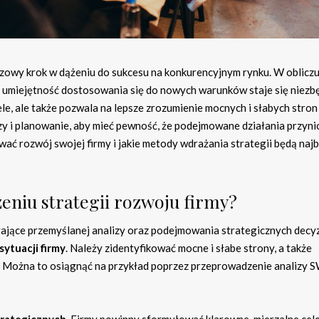
uczowy krok w dążeniu do sukcesu na konkurencyjnym rynku. W oblicz
, umiejętność dostosowania się do nowych warunków staje się niezb
le, ale także pozwala na lepsze zrozumienie mocnych i słabych stron
y i planowanie, aby mieć pewność, że podejmowane działania przyni
wać rozwój swojej firmy i jakie metody wdrażania strategii będą najb
zeniu strategii rozwoju firmy?
ające przemyślanej analizy oraz podejmowania strategicznych decyz
sytuacji firmy
. Należy zidentyfikować mocne i słabe strony, a także
a. Można to osiągnąć na przykład poprzez przeprowadzenie analizy
trategicznych
. Firmy powinny sformułować klarowne, mierzalne cele