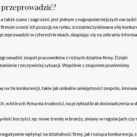
ją przeprowadzić?
 a także szans i zagrożeń, jest jednym z najpopularniejszych narzędzi
irmom ocenić ich pozycję na rynku, zrozumiećzyskiwana siłę konkur
przeprowadzić w czterech krokach, skupiając się na zebraniu informa
zgromadzić zespół pracowników z różnych działów firmy. Dzięki
umienie rzeczywistej sytuacji. Wspólnie z zespołem powinniśmy
mę na tle konkurencji, takie jak unikalne umiejętności zespołu, innowa
ch, w których firma ma trudności, na przykład brak doświadczenia w
nieść korzyści, np. nowe trendy w branży, zmiany w regulacjach czy
 negatywnie wpłynąć na działalność firmy, jak rosnąca konkurencja, 