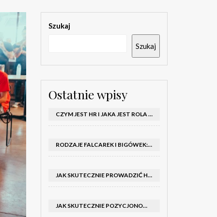
Szukaj
Szukaj
Ostatnie wpisy
CZYM JEST HR I JAKA JEST ROLA DZIAŁU HR W FIRMIE
RODZAJE FALCAREK I BIGÓWEK: JAKIE WYBRAĆ DO PRODUKCJI?
JAK SKUTECZNIE PROWADZIĆ HOSTESSY NA TARGACH: PORADNIK I SZKOLENIA
JAK SKUTECZNIE POZYCJONOWAĆ SKLEP SHOPER: KLUCZOWE KROKI I STRATEGIE