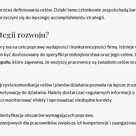
roces definiowania celów. Dzięki temu członkowie zespołu będą bar
przyczyni się do lepszego accomplishmentu strategii.
tegii rozwoju?
ry ma na celu poprawę wydajności i konkurencyjności firmy. Istnieje 
n być dostosowany do specyfiki przedsiębiorstwa oraz jego celów. 
społu
, które zapewnia, że wszyscy pracownicy są świadomi celów or
ejrzysta komunikacja celów i planów działania pozwala na lepsze zro
 motywację do działania. Należy dostarczać regularnych informacji o
żąco monitorować efekty i wprowadzać niezbędne korekty.
identyfikację obszarów wymagających poprawy.
wojowych dla pracowników zwiększa ich kompetencje i zaangażow