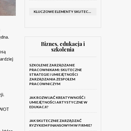
KLUCZOWE ELEMENTY SKUTECZNEGO KATALOGU FIRMOWEGO I BROSZURY
u
ędna.
Biznes, edukacja i
szkolenia
osą
ardziej
SZKOLENIE ZARZĄDZANIE
PRACOWNIKAMI: SKUTECZNE
STRATEGIE I UMIEJĘTNOŚCI
ZARZĄDZANIA ZESPOŁEM
PRACOWNICZYM
ji.
JAK ROZWIJAĆ KREATYWNOŚĆ I
UMIEJĘTNOŚCI ARTYSTYCZNE W
EDUKACJI?
 SWOT
JAK SKUTECZNIE ZARZĄDZAĆ
RYZYKIEM FINANSOWYM W FIRMIE?
, które