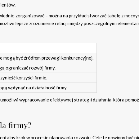
lientów.
wiednio zorganizować – można na przykład stworzyć tabelę z mocnym
możliwi lepsze zrozumienie relacji między poszczególnymi elementam
re mogą być źródłem przewagi konkurencyjnej.
ą ograniczać rozwój firmy.
zynieść korzyści firmie.
ogą wpłynąć na działalność firmy.
możliwi wypracowanie efektywnej strategii działania, która pomoż
dla firmy?
entalny krok w procesie planowania rozwoju. Cele te powinny być ni