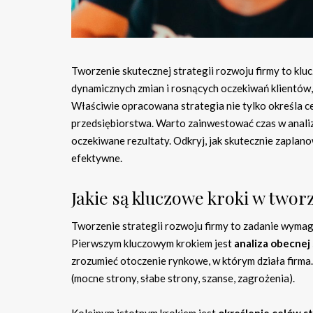
Tworzenie skutecznej strategii rozwoju firmy to kl
dynamicznych zmian i rosnących oczekiwań klientów
Właściwie opracowana strategia nie tylko określa ce
przedsiębiorstwa. Warto zainwestować czas w analiz
oczekiwane rezultaty. Odkryj, jak skutecznie zaplano
efektywne.
Jakie są kluczowe kroki w twor
Tworzenie strategii rozwoju firmy to zadanie wymag
Pierwszym kluczowym krokiem jest
analiza obecnej 
zrozumieć otoczenie rynkowe, w którym działa firm
(mocne strony, słabe strony, szanse, zagrożenia).
Kolejnym istotnym krokiem jest
określenie celów s