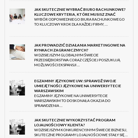
JAK SKUTECZNIE WYBRAĆ BIURO RACHUNKOWE?
KLUCZOWE KRYTERIA, KTÓRE MUSISZ ZNAĆ
WYBÓR ODPOWIEDNIEGO BIURA RACHUNKOWEGO
TO KLUCZOWY KROK DLA KAŻDEJ FIRMY, …
JAK PROWADZIĆ DZIAŁANIA MARKETINGOWE NA
RYNKACH ZAGRANICZNYCH?
W DZISIEJSZYM GLOBALNYM ŚWIECIE
PRZEDSIĘBIORSTWA CORAZ CZĘŚCIEJ POSZUKUJĄ
MOŻLIWOŚCI EKSPANSJI …
EGZAMINY JĘZYKOWE UW: SPRAWDŹ SWOJE
UMIEJĘTNOŚCI JĘZYKOWE NA UNIWERSYTECIE
WARSZAWSKIM
EGZAMINY JĘZYKOWE NA UNIWERSYTECIE
WARSZAWSKIM TO DOSKONAŁA OKAZJA DO
SPRAWDZENIA …
JAK SKUTECZNIE WYKORZYSTAĆ PROGRAM
LOJALNOŚCIOWY KLIENTA?
W DZISIEJSZYM KONKURENCYJNYM ŚWIECIE BIZNESU,
SKUTECZNE PROGRAMY LOJALNOŚCIOWE STAŁY SIĘ …