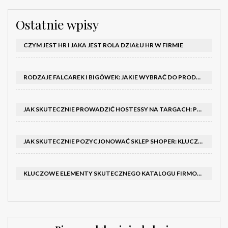
Ostatnie wpisy
CZYM JEST HR I JAKA JEST ROLA DZIAŁU HR W FIRMIE
RODZAJE FALCAREK I BIGÓWEK: JAKIE WYBRAĆ DO PRODUKCJI?
JAK SKUTECZNIE PROWADZIĆ HOSTESSY NA TARGACH: PORADNIK I SZKOLENIA
JAK SKUTECZNIE POZYCJONOWAĆ SKLEP SHOPER: KLUCZOWE KROKI I STRATEGIE
KLUCZOWE ELEMENTY SKUTECZNEGO KATALOGU FIRMOWEGO I BROSZURY