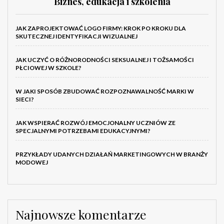
Biznes, edukacja i szkolenia
JAK ZAPROJEKTOWAĆ LOGO FIRMY: KROK PO KROKU DLA
SKUTECZNEJ IDENTYFIKACJI WIZUALNEJ
JAK UCZYĆ O RÓŻNORODNOŚCI SEKSUALNEJ I TOŻSAMOŚCI
PŁCIOWEJ W SZKOLE?
W JAKI SPOSÓB ZBUDOWAĆ ROZPOZNAWALNOŚĆ MARKI W
SIECI?
JAK WSPIERAĆ ROZWÓJ EMOCJONALNY UCZNIÓW ZE
SPECJALNYMI POTRZEBAMI EDUKACYJNYMI?
PRZYKŁADY UDANYCH DZIAŁAŃ MARKETINGOWYCH W BRANŻY
MODOWEJ
Najnowsze komentarze